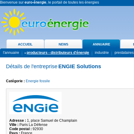
Bienvenue sur
euro-énergie
, le portail de toutes les énergies
ACCUEIL
NEWS
ANNUAIRE
l'annuaire
producteurs - distributeurs d'énergie
industrie
prestataires
Détails de l'entreprise
ENGIE Solutions
Catégorie :
Energie fossile
Adresse :
1, place Samuel de Champlain
Ville :
Paris La Défense
Code postal :
92930
Pays :
France