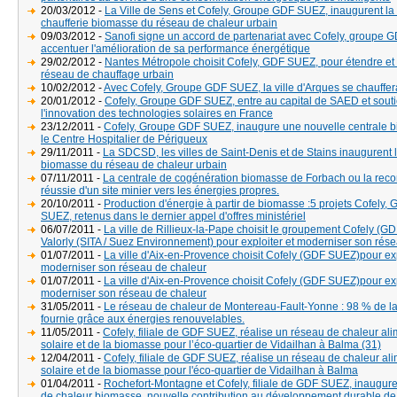
20/03/2012 -
La Ville de Sens et Cofely, Groupe GDF SUEZ, inaugurent la
chaufferie biomasse du réseau de chaleur urbain
09/03/2012 -
Sanofi signe un accord de partenariat avec Cofely, groupe 
accentuer l'amélioration de sa performance énergétique
29/02/2012 -
Nantes Métropole choisit Cofely, GDF SUEZ, pour étendre et 
réseau de chauffage urbain
10/02/2012 -
Avec Cofely, Groupe GDF SUEZ, la ville d'Arques se chauffera
20/01/2012 -
Cofely, Groupe GDF SUEZ, entre au capital de SAED et souti
l'innovation des technologies solaires en France
23/12/2011 -
Cofely, Groupe GDF SUEZ, inaugure une nouvelle centrale 
le Centre Hospitalier de Périgueux
29/11/2011 -
La SDCSD, les villes de Saint-Denis et de Stains inaugurent l
biomasse du réseau de chaleur urbain
07/11/2011 -
La centrale de cogénération biomasse de Forbach ou la rec
réussie d'un site minier vers les énergies propres.
20/10/2011 -
Production d'énergie à partir de biomasse :5 projets Cofely
SUEZ, retenus dans le dernier appel d'offres ministériel
06/07/2011 -
La ville de Rillieux-la-Pape choisit le groupement Cofely (G
Valorly (SITA / Suez Environnement) pour exploiter et moderniser son rés
01/07/2011 -
La ville d'Aix-en-Provence choisit Cofely (GDF SUEZ)pour exp
moderniser son réseau de chaleur
01/07/2011 -
La ville d'Aix-en-Provence choisit Cofely (GDF SUEZ)pour exp
moderniser son réseau de chaleur
31/05/2011 -
Le réseau de chaleur de Montereau-Fault-Yonne : 98 % de la
fournie grâce aux énergies renouvelables.
11/05/2011 -
Cofely, filiale de GDF SUEZ, réalise un réseau de chaleur al
solaire et de la biomasse pour l’éco-quartier de Vidailhan à Balma (31)
12/04/2011 -
Cofely, filiale de GDF SUEZ, réalise un réseau de chaleur al
solaire et de la biomasse pour l'éco-quartier de Vidailhan à Balma
01/04/2011 -
Rochefort-Montagne et Cofely, filiale de GDF SUEZ, inaugure
de chaleur biomasse, nouvelle contribution au développement durable d