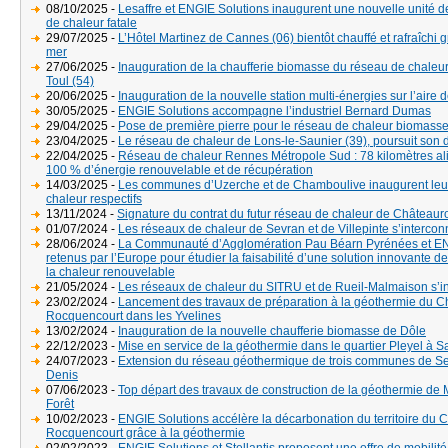
08/10/2025 -
Lesaffre et ENGIE Solutions inaugurent une nouvelle unité de
de chaleur fatale
29/07/2025 -
L’Hôtel Martinez de Cannes (06) bientôt chauffé et rafraîchi 
mer
27/06/2025 -
Inauguration de la chaufferie biomasse du réseau de chaleur 
Toul (54)
20/06/2025 -
Inauguration de la nouvelle station multi-énergies sur l’aire d
30/05/2025 -
ENGIE Solutions accompagne l’industriel Bernard Dumas
29/04/2025 -
Pose de première pierre pour le réseau de chaleur biomas
23/04/2025 -
Le réseau de chaleur de Lons-le-Saunier (39), poursuit so
22/04/2025 -
Réseau de chaleur Rennes Métropole Sud : 78 kilomètres a
100 % d’énergie renouvelable et de récupération
14/03/2025 -
Les communes d’Uzerche et de Chamboulive inaugurent leu
chaleur respectifs
13/11/2024 -
Signature du contrat du futur réseau de chaleur de Châteaur
01/07/2024 -
Les réseaux de chaleur de Sevran et de Villepinte s’intercon
28/06/2024 -
La Communauté d’Agglomération Pau Béarn Pyrénées et EN
retenus par l’Europe pour étudier la faisabilité d’une solution innovante d
la chaleur renouvelable
21/05/2024 -
Les réseaux de chaleur du SITRU et de Rueil-Malmaison s’i
23/02/2024 -
Lancement des travaux de préparation à la géothermie du 
Rocquencourt dans les Yvelines
13/02/2024 -
Inauguration de la nouvelle chaufferie biomasse de Dôle
22/12/2023 -
Mise en service de la géothermie dans le quartier Pleyel à S
24/07/2023 -
Extension du réseau géothermique de trois communes de Se
Denis
07/06/2023 -
Top départ des travaux de construction de la géothermie de
Forêt
10/02/2023 -
ENGIE Solutions accélère la décarbonation du territoire du 
Rocquencourt grâce à la géothermie