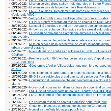
02/02/2023 -
ENGIE Solutions et Stellantis proposent une offre de mobili
05/01/2023 -
Mise en service d'une station multi-énergies en Île-de-Franc
13/12/2022 -
Mise en service de la géothermie à Rueil-Malmaison
02/12/2022 -
ENGIE Solutions : Déploiement de bornes de recharges sur 1
d'autoroute VINCI
28/10/2022 -
Vélizy-Villacoublay : un chauffage urbain propre et durable
21/06/2022 -
L'IFPEN bientôt raccordé au réseau de chaleur de Rueil-Ma
28/04/2022 -
La mobilité électrique prend un nouveau virage sur les aut
07/04/2022 -
84 bornes de recharge ultra-rapide sur les aires d’autorout
06/04/2022 -
Le réseau de chaleur de Compiègne alimenté à 65 % d’éner
renouvelable
29/03/2022 -
Mobilité durable : le port du Havre accélère sur les carburants
07/12/2021 -
Mise en service de la géothermie de Vélizy-Villacoublay pou
urbain propre et durable
04/03/2021 -
Rueil-Malmaison confie sa géothermie à ENGIE Solutions à t
GéoRueil
03/03/2021 -
Première station GNV en France sur site postal, Viapost pass
ENGIE Solutions
25/02/2021 -
Géothermie à Vélizy-Villacoublay : une première européen
d'EnR !
08/12/2020 -
Une station multi-carburants éco-responsable bientôt à Réa
18/09/2020 -
ENGIE construit le plus grand parc solaire privé des Pays-Ba
20/07/2020 -
Construction du réseau de chaleur géothermique à Noisiel 
Marne
28/02/2020 -
Novawood : construction d'une centrale de cogénération bi
11/02/2020 -
ENGIE Solutions remporte un nouveau contrat pour HPC (Hin
10/02/2020 -
ENGIE accélère le déploiement de sa stratégie en France g
Solutions
26/06/2017 -
Un nouveau réseau de chaleur biomasse pour Périgueux
27/03/2017 -
Chaufferie biomasse du réseau de chaleur de Chaumont
23/03/2017 -
Nouvelle chaufferie biomasse pour Mâcon