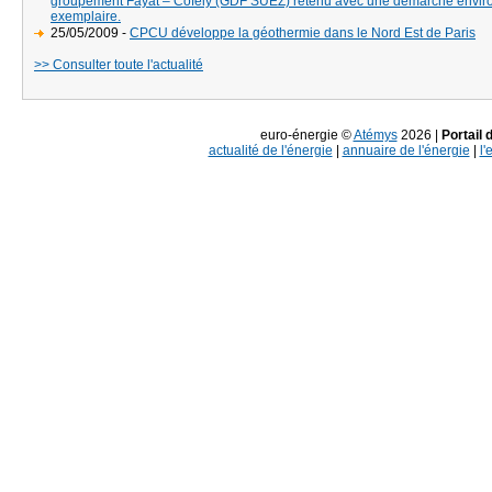
groupement Fayat – Cofely (GDF SUEZ) retenu avec une démarche envi
exemplaire.
25/05/2009 -
CPCU développe la géothermie dans le Nord Est de Paris
>> Consulter toute l'actualité
euro-énergie ©
Atémys
2026 |
Portail 
actualité de l'énergie
|
annuaire de l'énergie
|
l'