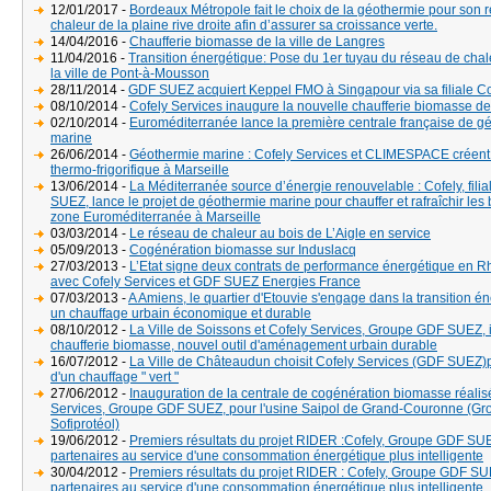
12/01/2017 -
Bordeaux Métropole fait le choix de la géothermie pour son 
chaleur de la plaine rive droite afin d’assurer sa croissance verte.
14/04/2016 -
Chaufferie biomasse de la ville de Langres
11/04/2016 -
Transition énergétique: Pose du 1er tuyau du réseau de cha
la ville de Pont-à-Mousson
28/11/2014 -
GDF SUEZ acquiert Keppel FMO à Singapour via sa filiale Co
08/10/2014 -
Cofely Services inaugure la nouvelle chaufferie biomasse de
02/10/2014 -
Euroméditerranée lance la première centrale française de g
marine
26/06/2014 -
Géothermie marine : Cofely Services et CLIMESPACE créent
thermo-frigorifique à Marseille
13/06/2014 -
La Méditerranée source d’énergie renouvelable : Cofely, fili
SUEZ, lance le projet de géothermie marine pour chauffer et rafraîchir les 
zone Euroméditerranée à Marseille
03/03/2014 -
Le réseau de chaleur au bois de L’Aigle en service
05/09/2013 -
Cogénération biomasse sur Induslacq
27/03/2013 -
L’Etat signe deux contrats de performance énergétique en 
avec Cofely Services et GDF SUEZ Energies France
07/03/2013 -
A Amiens, le quartier d'Etouvie s'engage dans la transition é
un chauffage urbain économique et durable
08/10/2012 -
La Ville de Soissons et Cofely Services, Groupe GDF SUEZ, 
chaufferie biomasse, nouvel outil d'aménagement urbain durable
16/07/2012 -
La Ville de Châteaudun choisit Cofely Services (GDF SUEZ)p
d'un chauffage " vert "
27/06/2012 -
Inauguration de la centrale de cogénération biomasse réalis
Services, Groupe GDF SUEZ, pour l'usine Saipol de Grand-Couronne (Gr
Sofiprotéol)
19/06/2012 -
Premiers résultats du projet RIDER :Cofely, Groupe GDF SUE
partenaires au service d'une consommation énergétique plus intelligente
30/04/2012 -
Premiers résultats du projet RIDER : Cofely, Groupe GDF SU
partenaires au service d'une consommation énergétique plus intelligente