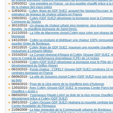
22/03/2011 -
Une première en France : un éco-quartier chauffé grâce à la 
de la chaleur des eaux usées
11/03/2011 -
Cofely, filiale de GDF SUEZ, acquiert Ne Varietur/Soccram, le
opérateur de réseaux de chaleur urbains en France
15/02/2011 -
Cofely (GDF SUEZ) développe la biomasse pour la Commun
Commune du Toulois
30/12/2010 -
Un réseau de chaleur urbain plus moderne, plus économique
durable : la chaufferie biomasse de Saint-Denis.
21/12/2010 -
La Ville de Maromme choisit Cofely pour créer son réseau d
biomasse
14/12/2010 -
Cofely va produire et distribuer une chaleur 100% renouvelab
quartier Ginko de Bordeaux.
23/11/2010 -
Cofely, filiale de GDF SUEZ, inaugure une nouvelle chauffer
mutualisée à Lesparre-Médoc
15/10/2010 -
Le Conseil régional d'Alsace et Cofely, Groupe GDF SUEZ,
pour le Contrat de performance énergétique (CPE) de 14 lycées
12/10/2010 -
Cofely (GDF SUEZ) développe la biomasse pour le Pôle de r
développement du Griffon (Aisne)
06/10/2010 -
Fonds chaleur : COFELY, Groupe GDF SUEZ construira 10 n
centrales biomasse en France
08/06/2010 -
La ville de Soissons choisit Cofely (GDF SUEZ) pour son ré
au bois
06/04/2010 -
Pose de la 1ère pierre de la chaufferie bois d'Aubenas
12/03/2010 -
Avec Cofely, Groupe GDF SUEZ, le nouveau Center Parcs lor
chauffera « écolo »
08/03/2010 -
Yssingeaux (Haute-Loire) se dote de la plus grosse chaufferi
département grâce à Cofely (GDF SUEZ)
28/01/2010 -
Cofely (Groupe GDF SUEZ) réalisera la nouvelle centrale b
Centre Hospitalier de Périgueux
21/09/2009 -
Le futur immeuble de la Communauté urbaine de Bordeaux :