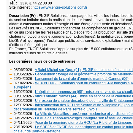
Tél. :
+33 (0)1 44 22 00 00
Site internet :
https://www.engie-solutions.com/fr
Description (Fr) :
ENGIE Solutions accompagne les villes, les industries et l
du secteur tertiaire dans la réalisation de leur transition vers la neutralité car
aidant à consommer moins d’énergie et une énergie plus verte et décarboné
Les activités d’ENGIE Solutions concentrent les compétences du groupe EN
en ce qui concerne les réseaux de chaud et de froid, la production sur site d’él
chaleur (photovoltaïque et cogénérations/chaufferies), la mobilité décarbonée
bioGNV et hydrogène), l’éclairage public et les services d’exploitation / main
d’efficacité énergétique.
En France, ENGIE Solutions s’appuie sur plus de 15 000 collaborateurs et ré
milliards d’euros de chiffre d’affaires.
Les dernières news de cette entreprise
08/06/2026 -
A Saint-Michel-sur-Orge (91), ENGIE double son réseau de c
13/05/2026 -
GéoMeudon : forage de la géothermie profonde de Meudon-l
29/04/2026 -
Lancement de la centrale d’énergie marine à Cannes (06)
07/04/2026 -
WEX et ENGIE Solutions pour du carburant GNV français aux
européens
16/02/2026 -
L’hôpital de Lannemezan (65) : mise en service de sa chauf
30/01/2026 -
Airbus Atlantic Nantes (44) : mise en service de la chaufferi
19/01/2026 -
Un réseau de chaleur décarboné pour la ville de Châteaumei
12/01/2026 -
Interconnexion des RCU de Sevran et de Villepinte (93) pour
décarbonation du Territoire de Paris Terres d’Envol1
04/01/2026 -
La Ville de Versailles transforme, modernise et verdit son ré
09/12/2025 -
La ville de Thaon-les-Vosges inaugure son réseau de chaleu
04/11/2025 -
Pose de la première pierre du RCU "La Ribière" de Limoges
23/10/2025 -
Le SDE35 et ENGIE Solutions signent un contrat pour le futu
chaleur de Bain-de-Bretagne