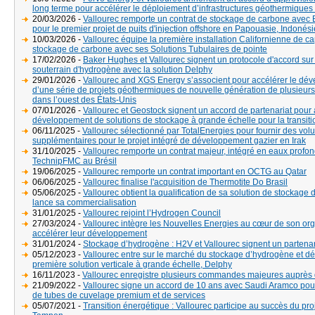
long terme pour accélérer le déploiement d’infrastructures géothermiques
20/03/2026 -
Vallourec remporte un contrat de stockage de carbone avec 
pour le premier projet de puits d'injection offshore en Papouasie, Indonési
10/03/2026 -
Vallourec équipe la première installation Californienne de ca
stockage de carbone avec ses Solutions Tubulaires de pointe
17/02/2026 -
Baker Hughes et Vallourec signent un protocole d'accord sur
souterrain d'hydrogène avec la solution Delphy
29/01/2026 -
Vallourec and XGS Energy s’associent pour accélérer le dé
d’une série de projets géothermiques de nouvelle génération de plusieurs
dans l’ouest des États-Unis
07/01/2026 -
Vallourec et Geostock signent un accord de partenariat pour 
développement de solutions de stockage à grande échelle pour la transit
06/11/2025 -
Vallourec sélectionné par TotalEnergies pour fournir des vo
supplémentaires pour le projet intégré de développement gazier en Irak
31/10/2025 -
Vallourec remporte un contrat majeur, intégré en eaux profo
TechnipFMC au Brésil
19/06/2025 -
Vallourec remporte un contrat important en OCTG au Qatar
06/06/2025 -
Vallourec finalise l'acquisition de Thermotite Do Brasil
05/06/2025 -
Vallourec obtient la qualification de sa solution de stockage
lance sa commercialisation
31/01/2025 -
Vallourec rejoint l’Hydrogen Council
27/03/2024 -
Vallourec intègre les Nouvelles Energies au cœur de son org
accélérer leur développement
31/01/2024 -
Stockage d’hydrogène : H2V et Vallourec signent un partenar
05/12/2023 -
Vallourec entre sur le marché du stockage d’hydrogène et dé
première solution verticale à grande échelle, Delphy
16/11/2023 -
Vallourec enregistre plusieurs commandes majeures auprès
21/09/2022 -
Vallourec signe un accord de 10 ans avec Saudi Aramco pour 
de tubes de cuvelage premium et de services
05/07/2021 -
Transition énergétique : Vallourec participe au succès du pr