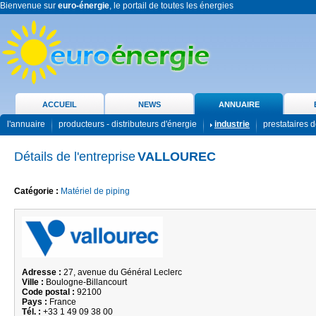
Bienvenue sur
euro-énergie
, le portail de toutes les énergies
ACCUEIL
NEWS
ANNUAIRE
l'annuaire
producteurs - distributeurs d'énergie
industrie
prestataires d
Détails de l'entreprise
VALLOUREC
Catégorie :
Matériel de piping
Adresse :
27, avenue du Général Leclerc
Ville :
Boulogne-Billancourt
Code postal :
92100
Pays :
France
Tél. :
+33 1 49 09 38 00