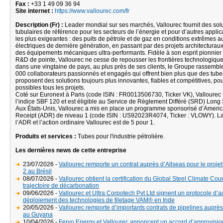
Fax :
+33 1 49 09 36 94
Site internet :
https://www.vallourec.com/fr
Description (Fr) :
Leader mondial sur ses marchés, Vallourec fournit des sol
tubulaires de référence pour les secteurs de l’énergie et pour d’autres applic
les plus exigeantes : des puits de pétrole et de gaz en conditions extrêmes a
électriques de dernière génération, en passant par des projets architecturau
des équipements mécaniques ultra-performants. Fidèle à son esprit pionnier e
R&D de pointe, Vallourec ne cesse de repousser les frontières technologique
dans une vingtaine de pays, au plus près de ses clients, le Groupe rassembl
000 collaborateurs passionnés et engagés qui offrent bien plus que des tubes 
proposent des solutions toujours plus innovantes, fiables et compétitives, po
possibles tous les projets.
Coté sur Euronext à Paris (code ISIN : FR0013506730, Ticker VK), Vallourec f
l’indice SBF 120 et est éligible au Service de Règlement Différé (SRD) Long
Aux États-Unis, Vallourec a mis en place un programme sponsorisé d’Ameri
Receipt (ADR) de niveau 1 (code ISIN : US92023R4074, Ticker : VLOWY). La 
l’ADR et l’action ordinaire Vallourec est de 5 pour 1.
Produits et services :
Tubes pour l'industrie pétrolière.
Les dernières news de cette entreprise
23/07/2026 -
Vallourec remporte un contrat auprès d’Allseas pour le projet
2 au Brésil
08/07/2026 -
Vallourec obtient la certification du Global Steel Climate Cou
trajectoire de décarbonation
09/06/2026 -
Vallourec et Ultra Corpotech Pvt Ltd signent un protocole d’a
déploiement des technologies de filetage VAM® en Inde
20/05/2026 -
Vallourec remporte d’importants contrats de pipelines auprè
au Guyana
10/04/2026 -
Fervo Energy et Vallourec annoncent un accord d’approvisi