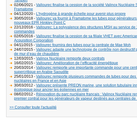
Tampen
02/06/2021 -
Vallourec finalise la cession de la société Valinox Nucléaire
Framatome
04/12/2020 -
L’hydrogène à grande échelle pour avenir plus propre
30/05/2018 -
Vallourec va fournir à Framatome les tubes pour générateur
nouveaux EPR Hinkley Point C
22/12/2016 -
Vallourec: La polyvalence des structures MSH au service de 
commandes
02/05/2016 -
Vallourec finalise la cession de sa filiale VHET avec American
Acquisition Corporation
04/11/2015 -
Vallourec fournira des tubes pour la centrale de Mae Moh
24/07/2015 -
Vallourec adapte une technologie de contrôle non destructif 
de mur d’eau de chaudière
12/03/2015 -
Valinox Nucléaire remporte deux contrats
16/02/2015 -
Vallourec: Amélioration de l’efficacité énergétique
20/03/2014 -
Vallourec remporte une importante commande pour une centr
supercritique en Arabie Saoudite
25/01/2013 -
Vallourec remporte plusieurs commandes de tubes pour des 
nucléaires en France et en Asie
30/03/2012 -
Vallourec présente PREON marine, une solution tubulaire in
écologique pour ancrer les éoliennes en mer
08/02/2012 -
Rénovation du parc nucléaire français : Valinox Nucléaire r
premier contrat pour les générateurs de vapeur destinés aux centrales 
>> Consulter toute l'actualité