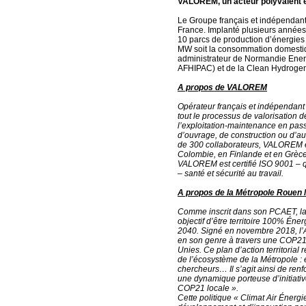
VALOREM, un acteur polyvalent e
Le Groupe français et indépendan
France. Implanté plusieurs année
10 parcs de production d’énergie
MW soit la consommation domest
administrateur de Normandie Energ
AFHIPAC) et de la Clean Hydrogen
A propos de VALOREM
Opérateur français et indépendant
tout le processus de valorisation
l’exploitation-maintenance en pass
d’ouvrage, de construction ou d’aud
de 300 collaborateurs, VALOREM es
Colombie, en Finlande et en Grèce
VALOREM est certifié ISO 9001 – 
– santé et sécurité au travail.
A propos de la Métropole Rouen
Comme inscrit dans son PCAET, 
objectif d’être territoire 100% Én
2040. Signé en novembre 2018, l’A
en son genre à travers une COP21
Unies. Ce plan d’action territori
de l’écosystème de la Métropole : 
chercheurs… Il s’agit ainsi de renf
une dynamique porteuse d’initiative
COP21 locale ».
Cette politique « Climat Air Énerg