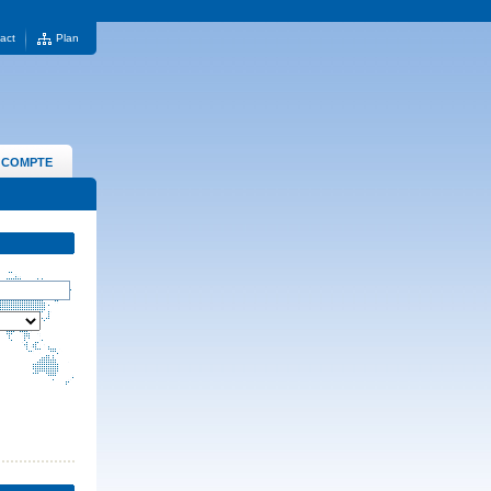
act
Plan
 COMPTE