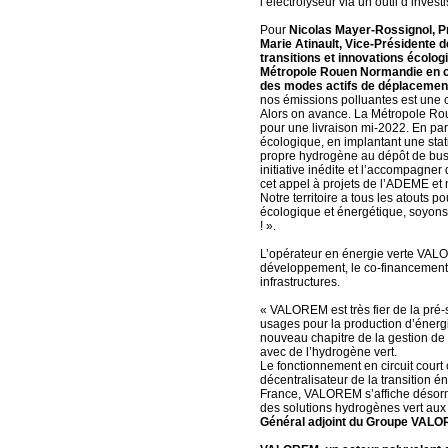
l’électrolyseur via un outil d’inve
Pour
Nicolas Mayer-Rossignol, P
Marie Atinault, Vice-Présidente
transitions et innovations écolog
Métropole Rouen Normandie en ch
des modes actifs de déplacemen
nos émissions polluantes est une c
Alors on avance. La Métropole Ro
pour une livraison mi-2022. En par
écologique, en implantant une stati
propre hydrogène au dépôt de bus d
initiative inédite et l’accompagner
cet appel à projets de l’ADEME et 
Notre territoire a tous les atouts 
écologique et énergétique, soyons
! ».
L’opérateur en énergie verte VALO
développement, le co-financement 
infrastructures.
« VALOREM est très fier de la pré
usages pour la production d’énerg
nouveau chapitre de la gestion de l’
avec de l’hydrogène vert.
Le fonctionnement en circuit court 
décentralisateur de la transition 
France, VALOREM s’affiche désorma
des solutions hydrogènes vert aux c
Général adjoint du Groupe VAL