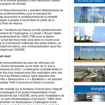
t la volonté politique d’une métropole s’allient
Les news par secteur
cs propres de demain.
nir financièrement les « premiers déploiements de
es professionnelles, pour le transport de
de poursuivre le remplacement de la mobilité
ppel à projets s’inscrit dans le cadre de la
u Plan de relance.
ls 7 territoires de France ont été présélectionnés
ppement de l’hydrogène. Le projet « Rouen Vallée
vestissement de 14M€ (7M€ pour la station
achat des bus) reste ainsi dans la course pour
e de la Commission nationale des aides obtenu, un
 projet est retenu, une contractualisation aura lieu
muniqué par l’ADEME.
uit court
e renouvellement du parc de véhicules de
e Rouen Normandie va se doter de 11 bus à
vraison mi-2022. La Métropole souhaite tester la
de bus trop longues pour être exploitées avec des
igne 6 du Réseau Astuce, ligne régulière très
arrêts « Beauvoisine » à « Bouttières » en passant
Quevilly, Petit-Couronne et Grand-Couronne.
 mobilité sur le territoire s’inscrit dans l’objectif
s’accompagne d’un projet d’implantation d’une
lectionné par l’ADEME, verra ainsi l’installation de
 : un parc photovoltaïque d’au moins 7 MWc dont
a alimenter un électrolyseur à hydrogène d’une