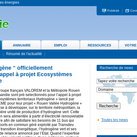
 les énergies
Publicité
Cont
ANNUAIRE
EMPLOI
RESSOURCES
VOTRE
s
Résumé de l'actualité
ène " officiellement
Recherche de news
’appel à projet Ecosystèmes
e
roupe français VALOREM et la Métropole Rouen
ndie sont pré-selectionnés pour l’appel à projet
osystèmes territoriaux Hydrogène » lancé par
EME pour leur projet « Rouen Vallée Hydrogène »
ise à développer, sur le territoire métropolitain, la
ère unité de production d’hydrogène vert. Cette
on sera alimentée à partir d’électricité renouvelable
Toutes les news
re afin de satisfaire les besoins de 11 bus qui
sports en commun géré exploité par Transdev
transition énergétique, l’hydrogène vert et ses
 de relance annoncé par l’Etat. Quand l’expertise