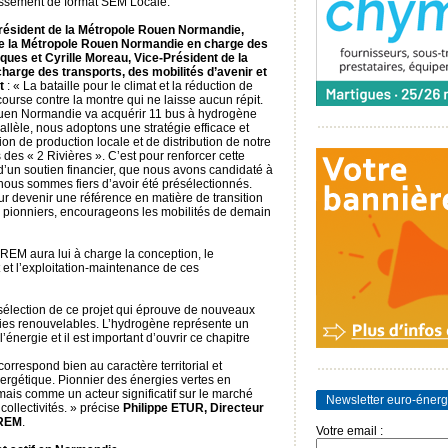
stissement de format SEM Locale.
résident de la Métropole Rouen Normandie,
 de la Métropole Rouen Normandie en charge des
iques et Cyrille Moreau, Vice-Président de la
arge des transports, des mobilités d’avenir et
t
: « La bataille pour le climat et la réduction de
ourse contre la montre qui ne laisse aucun répit.
uen Normandie va acquérir 11 bus à hydrogène
allèle, nous adoptons une stratégie efficace et
on de production locale et de distribution de notre
es « 2 Rivières ». C’est pour renforcer cette
 d’un soutien financier, que nous avons candidaté à
nous sommes fiers d’avoir été présélectionnés.
pour devenir une référence en matière de transition
 pionniers, encourageons les mobilités de demain
REM aura lui à charge la conception, le
et l’exploitation-maintenance de ces
-sélection de ce projet qui éprouve de nouveaux
ies renouvelables. L’hydrogène représente un
énergie et il est important d’ouvrir ce chapitre
correspond bien au caractère territorial et
énergétique. Pionnier des énergies vertes en
is comme un acteur significatif sur le marché
Newsletter euro-énerg
ollectivités. » précise
Philippe ETUR, Directeur
OREM
.
Votre email :