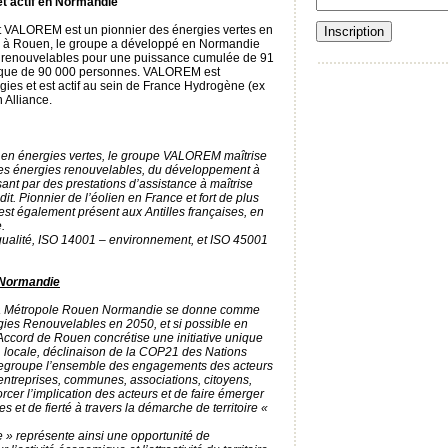
t actif en Normandie
t VALOREM est un pionnier des énergies vertes en
s à Rouen, le groupe a développé en Normandie
s renouvelables pour une puissance cumulée de 91
ique de 90 000 personnes. VALOREM est
ies et est actif au sein de France Hydrogène (ex
 Alliance.
 en énergies vertes, le groupe VALOREM maîtrise
 des énergies renouvelables, du développement à
ant par des prestations d’assistance à maîtrise
it. Pionnier de l’éolien en France et fort de plus
t également présent aux Antilles françaises, en
.
qualité, ISO 14001 – environnement, et ISO 45001
 Normandie
la Métropole Rouen Normandie se donne comme
ergies Renouvelables en 2050, et si possible en
ccord de Rouen concrétise une initiative unique
 locale, déclinaison de la COP21 des Nations
al regroupe l’ensemble des engagements des acteurs
entreprises, communes, associations, citoyens,
orcer l’implication des acteurs et de faire émerger
s et de fierté à travers la démarche de territoire «
ie » représente ainsi une opportunité de