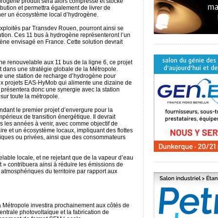
drogène produit sera alors compressé et stocké
ibution et permettra également de livrer de
ner un écosystème local d’hydrogène.
ploités par Transdev Rouen, pourront ainsi se
bution. Ces 11 bus à hydrogène représenteront l’un
ène envisagé en France. Cette solution devrait
ne renouvelable aux 11 bus de la ligne 6, ce projet
t dans une stratégie globale de la Métropole.
e une station de recharge d’hydrogène pour
aux projets EAS-HyMob qui alimente une dizaine de
présentera donc une synergie avec la station
sur toute la métropole.
ant le premier projet d’envergure pour la
périeux de transition énergétique. Il devrait
ns les années à venir, avec comme objectif de
re et un écosystème locaux, impliquant des flottes
bliques ou privées, ainsi que des consommateurs
velable locale, et ne rejetant que de la vapeur d’eau
t » contribuera ainsi à réduire les émissions de
s atmosphériques du territoire par rapport aux
 la Métropole investira prochainement aux côtés de
trale photovoltaïque et la fabrication de