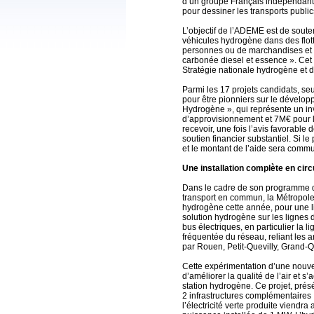
d’un groupe Français indépendant e
pour dessiner les transports publi
L’objectif de l’ADEME est de soute
véhicules hydrogène dans des flott
personnes ou de marchandises et 
carbonée diesel et essence ». Cet a
Stratégie nationale hydrogène et d
Parmi les 17 projets candidats, seu
pour être pionniers sur le dévelo
Hydrogène », qui représente un in
d’approvisionnement et 7M€ pour l’
recevoir, une fois l’avis favorabl
soutien financier substantiel. Si le
et le montant de l’aide sera com
Une installation complète en circ
Dans le cadre de son programme d
transport en commun, la Métropol
hydrogène cette année, pour une li
solution hydrogène sur les lignes 
bus électriques, en particulier la l
fréquentée du réseau, reliant les 
par Rouen, Petit-Quevilly, Grand-
Cette expérimentation d’une nouvelle
d’améliorer la qualité de l’air et 
station hydrogène. Ce projet, présé
2 infrastructures complémentaires
l’électricité verte produite viendr