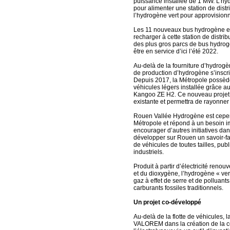
puissance installée de 1 MW. L’hy
pour alimenter une station de distr
l’hydrogène vert pour approvision
Les 11 nouveaux bus hydrogène ex
recharger à cette station de distri
des plus gros parcs de bus hydrog
être en service d’ici l’été 2022.
Au-delà de la fourniture d’hydrogè
de production d’hydrogène s’inscri
Depuis 2017, la Métropole possèd
véhicules légers installée grâce 
Kangoo ZE H2. Ce nouveau projet 
existante et permettra de rayonner 
Rouen Vallée Hydrogène est cepend
Métropole et répond à un besoin im
encourager d’autres initiatives da
développer sur Rouen un savoir-fai
de véhicules de toutes tailles, pu
industriels.
Produit à partir d’électricité renou
et du dioxygène, l’hydrogène « ver
gaz à effet de serre et de polluant
carburants fossiles traditionnels.
Un projet co-développé
Au-delà de la flotte de véhicules,
VALOREM dans la création de la cen