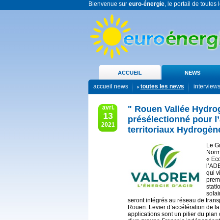
Bienvenue sur
euro-énergie
, le portail de toutes
ACCUEIL
NEWS
accueil news
toutes les news
interview
avri.
" Rouen Vallée Hydrog
13
présélectionné pour l
2021
territoriaux Hydrogèn
Le G
Norma
« Ec
l’AD
qui v
premi
stati
solai
seront intégrés au réseau de tran
Rouen. Levier d’accélération de la 
applications sont un pilier du plan