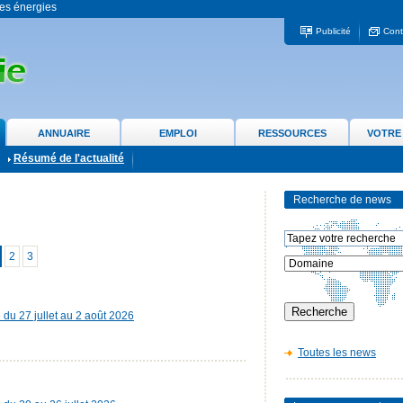
 les énergies
Publicité
Cont
ANNUAIRE
EMPLOI
RESSOURCES
VOTRE
Résumé de l'actualité
Recherche de news
2
3
e du 27 jullet au 2 août 2026
Toutes les news