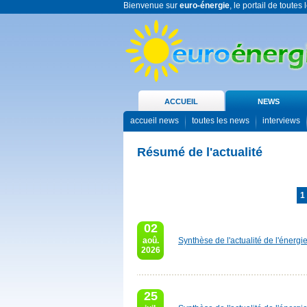
Bienvenue sur
euro-énergie
, le portail de toutes
ACCUEIL
NEWS
accueil news
toutes les news
interviews
Résumé de l'actualité
1
02
aoû.
Synthèse de l'actualité de l'énergi
2026
25