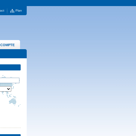
act
Plan
 COMPTE