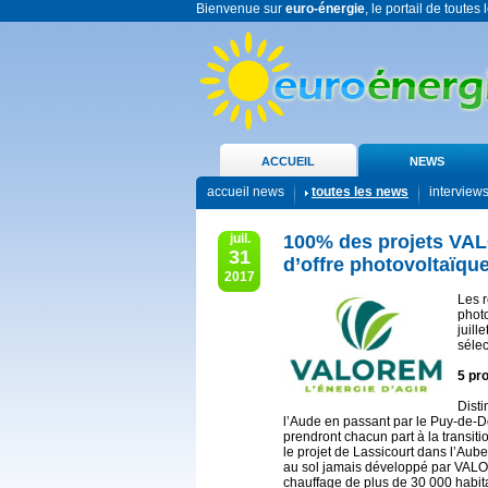
Bienvenue sur
euro-énergie
, le portail de toutes
ACCUEIL
NEWS
accueil news
toutes les news
interview
juil.
100% des projets VAL
31
d’offre photovoltaïqu
2017
Les r
phot
juill
sélec
5 pro
Disti
l’Aude en passant par le Puy-de-D
prendront chacun part à la transiti
le projet de Lassicourt dans l’Aub
au sol jamais développé par VALORE
chauffage de plus de 30 000 habita