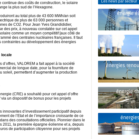
Les news par secteur
 continue des coûts de construction, le solaire
frange la plus sud de l’Hexagone.
produiront au total plus de 43 600 MWh/an soit
ctrique de plus de 63 000 personnes et
onnes de CO2. Pour Jean Yves Grandididier,
e des prix, à nouveau constatée sur cet appel
 solaire comme un moyen compétitif [aux côté de
rammé des centrales nucléaires françaises. Il faut
 les contraintes au développement des énergies
 locale
d’offres, VALOREM a fait appel à la société
rcial de longue date, pour la fourniture de
du soleil, permettent d’augmenter la production
s
nergie (CRE) a souhaité pour cet appel d’offre
f via un dispositif de bonus pour les projets
nnovantes d’investissement participatif depuis
ement de l’Etat et de l’importance croissante de ce
 dans des consultations officielles. Pionnier dans le
 2011, la première épargne éolienne et a, depuis
euros de participation citoyenne pour ses projets