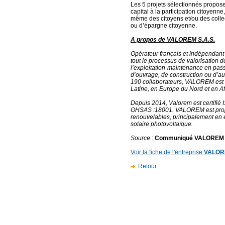
Les 5 projets sélectionnés proposer
capital à la participation citoyenn
même des citoyens et/ou des collec
ou d’épargne citoyenne.
A propos de VALOREM S.A.S.
Opérateur français et indépendant
tout le processus de valorisation
l’exploitation-maintenance en pass
d’ouvrage, de construction ou d’aud
190 collaborateurs, VALOREM est
Latine, en Europe du Nord et en Af
Depuis 2014, Valorem est certifié
OHSAS :18001. VALOREM est propr
renouvelables, principalement en é
solaire photovoltaïque.
Source
:
Communiqué VALOREM
Voir la fiche de l'entreprise
VALO
Retour