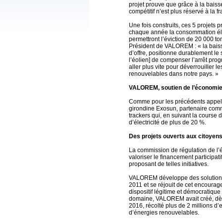
projet prouve que grâce à la baisse
compétitif n’est plus réservé à la 
Une fois construits, ces 5 projets 
chaque année la consommation éle
permettront l’éviction de 20 000 t
Président de VALOREM : « la baiss
d’offre, positionne durablement le
l’éolien] de compenser l’arrêt prog
aller plus vite pour déverrouiller
renouvelables dans notre pays. »
VALOREM, soutien de l’économie
Comme pour les précédents appels 
girondine Exosun, partenaire comme
trackers qui, en suivant la course 
d’électricité de plus de 20 %.
Des projets ouverts aux citoyen
La commission de régulation de l’é
valoriser le financement participati
proposant de telles initiatives.
VALOREM développe des solutions i
2011 et se réjouit de cet encourag
dispositif légitime et démocratique
domaine, VALOREM avait créé, dès
2016, récolté plus de 2 millions d’
d’énergies renouvelables.