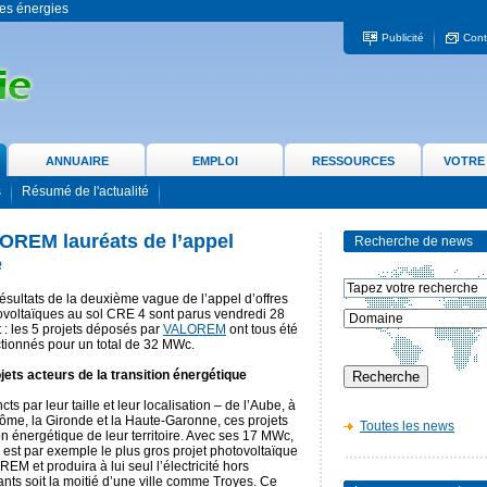
 les énergies
Publicité
Cont
ANNUAIRE
EMPLOI
RESSOURCES
VOTRE
s
Résumé de l'actualité
OREM lauréats de l’appel
Recherche de news
e
ésultats de la deuxième vague de l’appel d’offres
ovoltaïques au sol CRE 4 sont parus vendredi 28
et : les 5 projets déposés par
VALOREM
ont tous été
tionnés pour un total de 32 MWc.
jets acteurs de la transition énergétique
ncts par leur taille et leur localisation – de l’Aube, à
ôme, la Gironde et la Haute-Garonne, ces projets
Toutes les news
on énergétique de leur territoire. Avec ses 17 MWc,
e est par exemple le plus gros projet photovoltaïque
M et produira à lui seul l’électricité hors
nts soit la moitié d’une ville comme Troyes. Ce