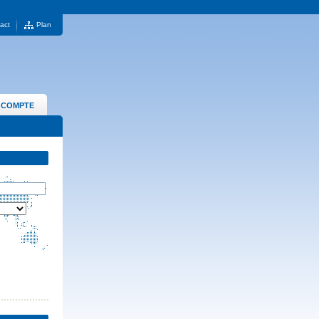
act
Plan
 COMPTE