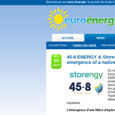
Bienvenue sur
euro-énergie
, le portail de toutes
ACCUEIL
NEWS
accueil news
toutes les news
interview
déc.
45-8 ENERGY & Storen
05
emergence of a native
2023
En m
Excl
ENERG
produ
dans 
les g
d’in
l’hyd
dépa
Aquitaine.
L’émergence d’une filière d’hydro