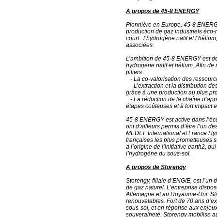
A propos de 45-8 ENERGY
Pionnière en Europe, 45-8 ENERGY 
production de gaz industriels éco-r
court : l’hydrogène natif et l’héliu
associées.
L’ambition de 45-8 ENERGY est de 
hydrogène natif et hélium. Afin de r
piliers :
- La co-valorisation des ressourc
- L’extraction et la distribution 
grâce à une production au plus p
- La réduction de la chaîne d’app
étapes coûteuses et à fort impact 
45-8 ENERGY est active dans l’écos
ont d’ailleurs permis d’être l’un d
MEDEF International et France Hyd
françaises les plus prometteuses s
à l’origine de l’initiative earth2,
l’hydrogène du sous-sol.
A propos de Storengy
Storengy, filiale d’ENGIE, est l’u
de gaz naturel. L’entreprise dispo
Allemagne et au Royaume-Uni. Sto
renouvelables. Fort de 70 ans d’exp
sous-sol, et en réponse aux enjeu
souveraineté, Storengy mobilise 