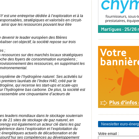
est une entreprise dédiée à l’exploration et à la
esponsables, stratégiques et valorisés en circuit-
m, ainsi que les ressources pouvant leur être
devenir le leader européen des filières
éaliser cet objectif, la société repose sur trois
es ;
des ressources sur des marchés locaux stratégiques
roche des foyers de consommation européens ;
rovisionnement des ressources, en supprimant les
environnemental.
ystème de l’hydrogène naturel. Ses activités lui
es premiers lauréats de l’Index H40, créé par le
rogène, qui recense les start-ups et scale-ups
ur l’hydrogène bas carbone. De plus, la société est
 qui rassemble une cinquantaine d’acteurs de
n des leaders mondiaux dans le stockage souterrain
se de 21 sites de stockage de gaz naturel, en
Newsletter euro-énerg
rengy est également un acteur clé dans les gaz
érience dans l’exploration et l’exploitation du
x énergétiques actuels de décarbonation et de
Votre email :
aujourd’hui ses compétences au développement