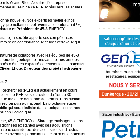
mis Grand Rieu. A ce titre, l’entreprise
a menée au sein de ce PER et réalisera les études
 bonne nouvelle. Nos expertises métier et nos
gy, promettant un bel avenir à ce partenariat ! »,
ondateur et Président de 45-8 ENERGY
.
tenaire, la société apporte ses compétences
atoire en contribuant aux études et travaux qui
naturel de collaborer avec les équipes de 45-8
approche géologique innovante et nos années
s d’être en capacité de révéler tout le potentiel
Olivier Lhote, Directeur des projets hydrogène
es ?
 Recherches (PER) est actuellement en cours
nce sur le PER s’est déroulée du 1er au 30
 d’aucune autre demande de permis. L’instruction
n région puis au national. La prochaine étape
public qui sera réalisée dans quelques semaines
ansition Ecologique.
erme, 45-8 ENERGY et Storengy envisagent, dans
s données existantes avec des acquisitions
a zone considérée, des acquisitions indirectes
 les riverains permettant de confirmer le potentiel