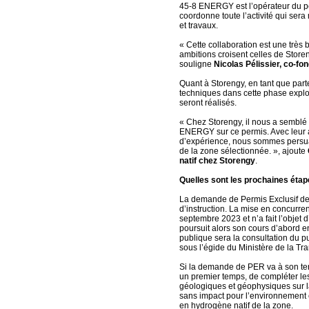
45-8 ENERGY est l’opérateur du per
coordonne toute l’activité qui ser
et travaux.
« Cette collaboration est une très
ambitions croisent celles de Storen
souligne
Nicolas Pélissier, co-f
Quant à Storengy, en tant que par
techniques dans cette phase explor
seront réalisés.
« Chez Storengy, il nous a semblé 
ENERGY sur ce permis. Avec leur 
d’expérience, nous sommes persuadé
de la zone sélectionnée. », ajoute
natif chez Storengy
.
Quelles sont les prochaines étap
La demande de Permis Exclusif de
d’instruction. La mise en concurre
septembre 2023 et n’a fait l’objet
poursuit alors son cours d’abord e
publique sera la consultation du 
sous l’égide du Ministère de la Tr
Si la demande de PER va à son t
un premier temps, de compléter le
géologiques et géophysiques sur l
sans impact pour l’environnement et
en hydrogène natif de la zone.