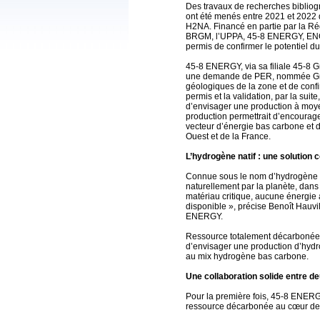
Des travaux de recherches bibliogr
ont été menés entre 2021 et 2022
H2NA. Financé en partie par la Rég
BRGM, l’UPPA, 45-8 ENERGY, ENGI
permis de confirmer le potentiel d
45-8 ENERGY, via sa filiale 45-8 
une demande de PER, nommée Gran
géologiques de la zone et de confir
permis et la validation, par la sui
d’envisager une production à moy
production permettrait d’encourag
vecteur d’énergie bas carbone et d
Ouest et de la France.
L’hydrogène natif : une solutio
Connue sous le nom d’hydrogène nat
naturellement par la planète, dans
matériau critique, aucune énergie
disponible », précise Benoît Hauvi
ENERGY.
Ressource totalement décarbonée, 
d’envisager une production d’hydr
au mix hydrogène bas carbone.
Une collaboration solide entre d
Pour la première fois, 45-8 ENERG
ressource décarbonée au cœur de