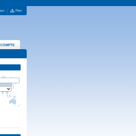
act
Plan
 COMPTE