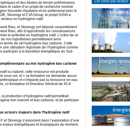
Les news par secteur
aphiques et des études de terrain préliminaires
 dans le cadre d’un projet de recherche nommé
ion Nouvelle-Aquitaine et en partenariat avec le
E, Storengy et CVA Group, le projet H2NA a
u secteur en hydrogène natif.
Grand Rieu, et Storengy ont déposé conjointement
d Rieu, afin d’approfondir les connaissances
mer le potentiel en hydrogène natif. L’octroi de ce
te, de nos hypothèses permettraient ainsi
en terme de cet hydrogène bas carbone. Cette
er une utilisation régionale de l’hydrogène comme
e participer à la transition énergétique du Sud-
n complémentaire au mix hydrogène bas carbone
if ou naturel, cette ressource est produite
 le sous-sol, et « sa formation ne demande aucun
 anthropique et n’impacte pas la ressource en eau
lle, co-fondateur et Directeur Général de 45-8
la production d’hydrogène natif permettrait
ogène bon marché et bas carbone, et de participer
eux acteurs majeurs dans l’hydrogène natif
Y et Storengy s’associent dans l’exploration d’une
s enjeux énergétiques et écologiques du moment.