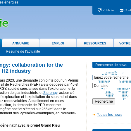
 les énergies
Publicité
Cont
ANNUAIRE
EMPLOI
RESSOURCES
VOTRE
s
Résumé de l'actualité
gy: collaboration for the
Recherche de news
 H2 industry
ars 2023, une demande conjointe pour un Permis
usif de Recherches (PER) a été déposée par 45-8
Y, société spécialisée dans l’exploration et la
ction de gaz industriels, et
Storengy
, acteur clé
l’exploration et l’exploitation du sous-sol et dans
az renouvelables. Actuellement en cours
struction, la demande de PER concerne
rogène natif et s’étend sur 266km² dans le
rtement des Pyrénées-Atlantiques, en Nouvelle-
Toutes les news
gène natif avec le projet Grand Rieu