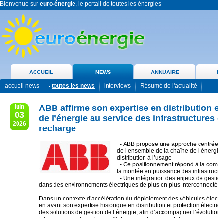
Bienvenue sur
euro-énergie
, le portail de toutes les énergies
ACCUEIL
NEWS
ANNUAIRE
accueil news
toutes les news
interviews
Résumé de l'actualité
juin
ABB affirme son expertise en distribution e
03
de l’énergie au service des infrastructures
2026
recharge
- ABB propose une approche centrée s
de l’ensemble de la chaîne de l’énergi
distribution à l’usage
- Ce positionnement répond à la compl
la montée en puissance des infrastruc
- Une intégration des enjeux de gesti
dans des environnements électriques de plus en plus interconnecté
Dans un contexte d’accélération du déploiement des véhicules élec
en avant son expertise historique en distribution et protection élect
des solutions de gestion de l’énergie, afin d’accompagner l’évoluti