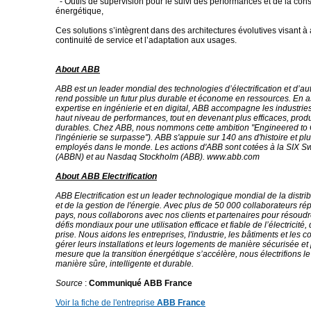
- Outils de supervision pour le suivi des performances et de la co
énergétique,
Ces solutions s’intègrent dans des architectures évolutives visant à 
continuité de service et l’adaptation aux usages.
About ABB
ABB est un leader mondial des technologies d’électrification et d’au
rend possible un futur plus durable et économe en ressources. En 
expertise en ingénierie et en digital, ABB accompagne les industries
haut niveau de performances, tout en devenant plus efficaces, produ
durables. Chez ABB, nous nommons cette ambition "Engineered to 
l'ingénierie se surpasse"). ABB s'appuie sur 140 ans d'histoire et p
employés dans le monde. Les actions d'ABB sont cotées à la SIX 
(ABBN) et au Nasdaq Stockholm (ABB). www.abb.com
About ABB Electrification
ABB Electrification est un leader technologique mondial de la distrib
et de la gestion de l'énergie. Avec plus de 50 000 collaborateurs ré
pays, nous collaborons avec nos clients et partenaires pour résoudr
défis mondiaux pour une utilisation efficace et fiable de l’électricité,
prise. Nous aidons les entreprises, l'industrie, les bâtiments et les
gérer leurs installations et leurs logements de manière sécurisée et
mesure que la transition énergétique s’accélère, nous électrifions 
manière sûre, intelligente et durable.
Source
:
Communiqué ABB France
Voir la fiche de l'entreprise
ABB France