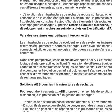
élargis, intégrant production d’énergie renouvelable, dispositifs de 
nouveaux usages électriques. Leur pilotage repose sur une capaci
ces différents éléments au sein d’un même système.
« L’évolution des infrastructures de recharge repose sur la capacité 
l’ensemble de la chaîne énergétique. La distribution, la protection et
flux électriques constituent aujourd’hui des éléments indissociables
accompagner les usages », précise
Charles-Édouard Marcelino, 
développement marchés au sein de la division Electrification d
Vers des systèmes énergétiques interconnectés
Les infrastructures de recharge évoluent vers des systèmes intégrés
différents équipements et sources d’énergie. Cette évolution impliq
connecter et piloter des technologies hétérogènes au sein d’une arc
cohérente.
Dans cette perspective, les solutions développées par ABB s’inscri
logique d’interopérabilité, facilitant l’intégration de différents équip
l’adaptation aux contraintes spécifiques de chaque site. Cette app
d’accompagner l’évolution des infrastructures, qu’il s’agisse de sites
collectifs, d’environnements tertiaires, d’infrastructures commerciale
de recharge publiques.
Solutions ABB pour les infrastructures de recharge
Pour répondre à ces enjeux, ABB propose un ensemble de solutions
distribution, à la protection et à la gestion de l’énergie :
- Tableaux de distribution basse tension adaptés aux environneme
- Dispositifs de protection électrique conçus pour des charges vari
- Solutions de gestion et de répartition de la puissance entre les p