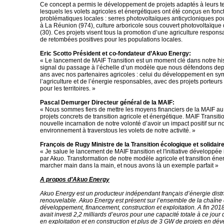
Ce concept a permis le développement de projets adaptés à leurs te
lesquels les volets agricoles et énergétiques ont été conçus en fonc
problématiques locales : serres photovoltaïques anticycloniques po
à La Réunion (974), culture arboricole sous couvert photovoltaïque
(30). Ces projets visent tous la promotion d’une agriculture respons
de retombées positives pour les populations locales.
Eric Scotto Président et co-fondateur d’Akuo Energy:
« Le lancement de MAIF Transition est un moment clé dans notre hist
signal du passage à l’échelle d’un modèle que nous défendons dep
ans avec nos partenaires agricoles : celui du développement en s
l’agriculture et de l’énergie responsables, avec des projets porteurs
pour les territoires. »
Pascal Demurger Directeur général de la MAIF:
« Nous sommes fiers de mettre les moyens financiers de la MAIF au
projets concrets de transition agricole et énergétique. MAIF Transiti
nouvelle incarnation de notre volonté d’avoir un impact positif sur n
environnement à traverstous les volets de notre activité. »
François de Rugy Ministre de la Transition écologique et solidaire
« Je salue le lancement de MAIF transition et l'initiative développée 
par Akuo. Transformation de notre modèle agricole et transition én
marcher main dans la main, et nous avons là un exemple parfait »
A propos d’Akuo Energy
Akuo Energy est un producteur indépendant français d’énergie distr
renouvelable. Akuo Energy est présent sur l’ensemble de la chaîne 
développement, financement, construction et exploitation. A fin 20
avait investi 2,2 milliards d’euros pour une capacité totale à ce jour
en exploitation et en construction et plus de 3 GW de projets en dé