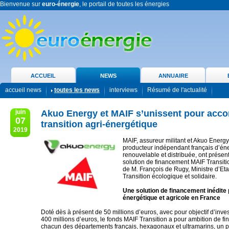
Bienvenue sur
euro-énergie
, le portail de toutes les énergies
ACCUEIL
NEWS
ANNUAIRE
accueil news
toutes les news
interviews
Résumé de l'actualité
juin
Akuo Energy et MAIF s’unissent pour acc
07
transition agri-énergétique
2019
MAIF, assureur militant et Akuo Energy
producteur indépendant français d’én
renouvelable et distribuée, ont présent
solution de financement MAIF Transiti
de M. François de Rugy, Ministre d’Etat
Transition écologique et solidaire.
Une solution de financement inédite p
énergétique et agricole en France
Doté dès à présent de 50 millions d’euros, avec pour objectif d’inves
400 millions d’euros, le fonds MAIF Transition a pour ambition de f
chacun des départements français, hexagonaux et ultramarins, un pr