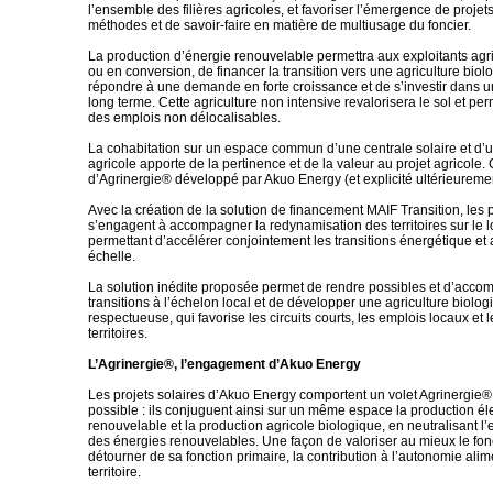
l’ensemble des filières agricoles, et favoriser l’émergence de projet
méthodes et de savoir-faire en matière de multiusage du foncier.
La production d’énergie renouvelable permettra aux exploitants ag
ou en conversion, de financer la transition vers une agriculture bio
répondre à une demande en forte croissance et de s’investir dans un
long terme. Cette agriculture non intensive revalorisera le sol et per
des emplois non délocalisables.
La cohabitation sur un espace commun d’une centrale solaire et d’u
agricole apporte de la pertinence et de la valeur au projet agricole. 
d’Agrinergie® développé par Akuo Energy (et explicité ultérieuremen
Avec la création de la solution de financement MAIF Transition, les 
s’engagent à accompagner la redynamisation des territoires sur le 
permettant d’accélérer conjointement les transitions énergétique et
échelle.
La solution inédite proposée permet de rendre possibles et d’acco
transitions à l’échelon local et de développer une agriculture biolo
respectueuse, qui favorise les circuits courts, les emplois locaux e
territoires.
L’Agrinergie®, l’engagement d’Akuo Energy
Les projets solaires d’Akuo Energy comportent un volet Agrinergie®
possible : ils conjuguent ainsi sur un même espace la production él
renouvelable et la production agricole biologique, en neutralisant l
des énergies renouvelables. Une façon de valoriser au mieux le fon
détourner de sa fonction primaire, la contribution à l’autonomie alim
territoire.