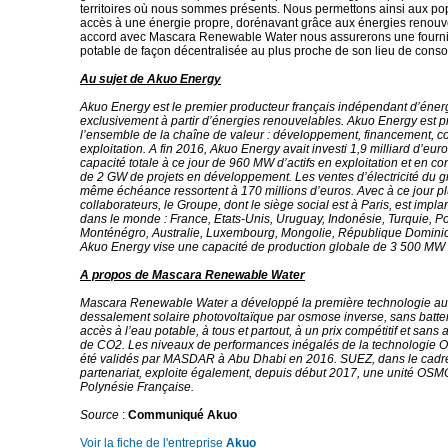
territoires où nous sommes présents. Nous permettons ainsi aux po
accès à une énergie propre, dorénavant grâce aux énergies renouve
accord avec Mascara Renewable Water nous assurerons une fourni
potable de façon décentralisée au plus proche de son lieu de cons
Au sujet de Akuo Energy
Akuo Energy est le premier producteur français indépendant d’éne
exclusivement à partir d’énergies renouvelables. Akuo Energy est p
l’ensemble de la chaîne de valeur : développement, financement, co
exploitation. A fin 2016, Akuo Energy avait investi 1,9 milliard d’eu
capacité totale à ce jour de 960 MW d’actifs en exploitation et en con
de 2 GW de projets en développement. Les ventes d’électricité du g
même échéance ressortent à 170 millions d’euros. Avec à ce jour p
collaborateurs, le Groupe, dont le siège social est à Paris, est impl
dans le monde : France, Etats-Unis, Uruguay, Indonésie, Turquie, Po
Monténégro, Australie, Luxembourg, Mongolie, République Dominic
Akuo Energy vise une capacité de production globale de 3 500 MW
A propos de Mascara Renewable Water
Mascara Renewable Water a développé la première technologie a
dessalement solaire photovoltaïque par osmose inverse, sans batte
accès à l’eau potable, à tous et partout, à un prix compétitif et san
de CO2. Les niveaux de performances inégalés de la technologi
été validés par MASDAR à Abu Dhabi en 2016. SUEZ, dans le cadr
partenariat, exploite également, depuis début 2017, une unité O
Polynésie Française.
Source
:
Communiqué Akuo
Voir la fiche de l'entreprise
Akuo