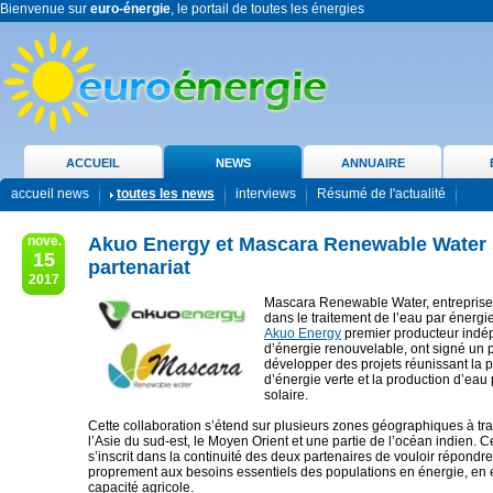
Bienvenue sur
euro-énergie
, le portail de toutes les énergies
ACCUEIL
NEWS
ANNUAIRE
accueil news
toutes les news
interviews
Résumé de l'actualité
nove.
Akuo Energy et Mascara Renewable Water 
15
partenariat
2017
Mascara Renewable Water, entreprise
dans le traitement de l’eau par énergi
Akuo Energy
premier producteur indé
d’énergie renouvelable, ont signé un p
développer des projets réunissant la 
d’énergie verte et la production d’ea
solaire.
Cette collaboration s’étend sur plusieurs zones géographiques à tra
l’Asie du sud-est, le Moyen Orient et une partie de l’océan indien. 
s’inscrit dans la continuité des deux partenaires de vouloir répondr
proprement aux besoins essentiels des populations en énergie, en 
capacité agricole.