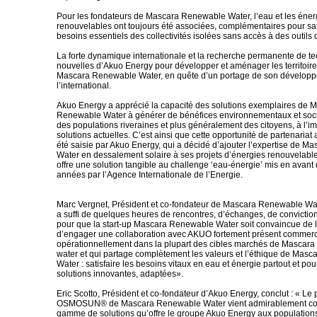
Pour les fondateurs de Mascara Renewable Water, l’eau et les éner
renouvelables ont toujours été associées, complémentaires pour sati
besoins essentiels des collectivités isolées sans accès à des outils
La forte dynamique internationale et la recherche permanente de t
nouvelles d’Akuo Energy pour développer et aménager les territoire
Mascara Renewable Water, en quête d’un portage de son dévelop
l’international.
Akuo Energy a apprécié la capacité des solutions exemplaires de 
Renewable Water à générer de bénéfices environnementaux et socié
des populations riveraines et plus généralement des citoyens, à l’i
solutions actuelles. C’est ainsi que cette opportunité de partenaria
été saisie par Akuo Energy, qui a décidé d’ajouter l’expertise de 
Water en dessalement solaire à ses projets d’énergies renouvelable
offre une solution tangible au challenge ‘eau-énergie’ mis en avant
années par l’Agence Internationale de l’Energie.
Marc Vergnet, Président et co-fondateur de Mascara Renewable Water
a suffi de quelques heures de rencontres, d’échanges, de convictio
pour que la start-up Mascara Renewable Water soit convaincue de l’
d’engager une collaboration avec AKUO fortement présent commerc
opérationnellement dans la plupart des cibles marchés de Mascar
water et qui partage complètement les valeurs et l’éthique de Mas
Water : satisfaire les besoins vitaux en eau et énergie partout et po
solutions innovantes, adaptées».
Eric Scotto, Président et co-fondateur d’Akuo Energy, conclut : « Le
OSMOSUN® de Mascara Renewable Water vient admirablement com
gamme de solutions qu’offre le groupe Akuo Energy aux population