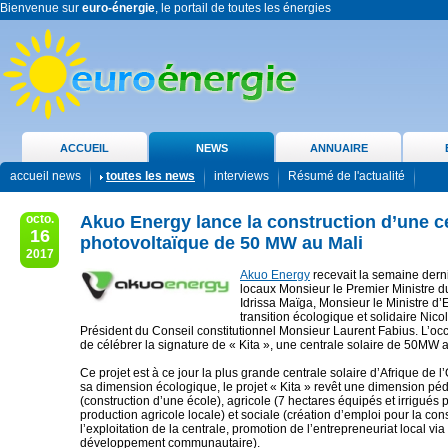
Bienvenue sur
euro-énergie
, le portail de toutes les énergies
ACCUEIL
NEWS
ANNUAIRE
accueil news
toutes les news
interviews
Résumé de l'actualité
octo.
Akuo Energy lance la construction d’une c
16
photovoltaïque de 50 MW au Mali
2017
Akuo Energy
recevait la semaine dern
locaux Monsieur le Premier Ministre 
Idrissa Maïga, Monsieur le Ministre d’E
transition écologique et solidaire Nicol
Président du Conseil constitutionnel Monsieur Laurent Fabius. L’oc
de célébrer la signature de « Kita », une centrale solaire de 50MW a
Ce projet est à ce jour la plus grande centrale solaire d’Afrique de l
sa dimension écologique, le projet « Kita » revêt une dimension p
(construction d’une école), agricole (7 hectares équipés et irrigués 
production agricole locale) et sociale (création d’emploi pour la cons
l’exploitation de la centrale, promotion de l’entrepreneuriat local vi
développement communautaire).