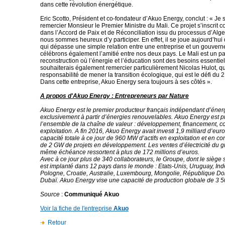
dans cette révolution énergétique.
Eric Scotto, Président et co-fondateur d’Akuo Energy, conclut : « Je 
remercier Monsieur le Premier Ministre du Mali. Ce projet s’inscrit
dans l’Accord de Paix et de Réconciliation issu du processus d’Alge
nous sommes heureux d’y participer. En effet, il se joue aujourd’hu
qui dépasse une simple relation entre une entreprise et un gouver
célébrons également l’amitié entre nos deux pays. Le Mali est un p
reconstruction où l’énergie et l’éducation sont des besoins essentiel
souhaiterais également remercier particulièrement Nicolas Hulot, qu
responsabilité de mener la transition écologique, qui est le défi du 
Dans cette entreprise, Akuo Energy sera toujours à ses côtés ».
A propos d'Akuo Energy : Entrepreneurs par Nature
Akuo Energy est le premier producteur français indépendant d’éne
exclusivement à partir d’énergies renouvelables. Akuo Energy est p
l’ensemble de la chaîne de valeur : développement, financement, co
exploitation. A fin 2016, Akuo Energy avait investi 1,9 milliard d’eu
capacité totale à ce jour de 960 MW d’actifs en exploitation et en con
de 2 GW de projets en développement. Les ventes d’électricité du g
même échéance ressortent à plus de 172 millions d’euros.
Avec à ce jour plus de 340 collaborateurs, le Groupe, dont le siège s
est implanté dans 12 pays dans le monde : Etats-Unis, Uruguay, Ind
Pologne, Croatie, Australie, Luxembourg, Mongolie, République Do
Dubaï. Akuo Energy vise une capacité de production globale de 3
Source
:
Communiqué Akuo
Voir la fiche de l'entreprise
Akuo
Retour