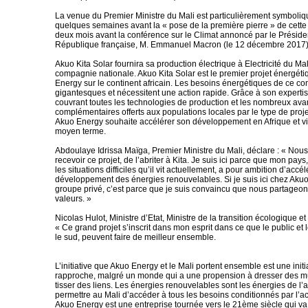
La venue du Premier Ministre du Mali est particulièrement symboliq
quelques semaines avant la « pose de la première pierre » de cette f
deux mois avant la conférence sur le Climat annoncé par le Préside
République française, M. Emmanuel Macron (le 12 décembre 2017)
Akuo Kita Solar fournira sa production électrique à Electricité du Mal
compagnie nationale. Akuo Kita Solar est le premier projet énergét
Energy sur le continent africain. Les besoins énergétiques de ce con
gigantesques et nécessitent une action rapide. Grâce à son expert
couvrant toutes les technologies de production et les nombreux av
complémentaires offerts aux populations locales par le type de projet
Akuo Energy souhaite accélérer son développement en Afrique et vi
moyen terme.
Abdoulaye Idrissa Maïga, Premier Ministre du Mali, déclare : « Nou
recevoir ce projet, de l’abriter à Kita. Je suis ici parce que mon pays
les situations difficiles qu’il vit actuellement, a pour ambition d’accél
développement des énergies renouvelables. Si je suis ici chez Aku
groupe privé, c’est parce que je suis convaincu que nous partage
valeurs. »
Nicolas Hulot, Ministre d’Etat, Ministre de la transition écologique et 
« Ce grand projet s’inscrit dans mon esprit dans ce que le public et le
le sud, peuvent faire de meilleur ensemble.
L’initiative que Akuo Energy et le Mali portent ensemble est une initi
rapproche, malgré un monde qui a une propension à dresser des mu
tisser des liens. Les énergies renouvelables sont les énergies de l’av
permettre au Mali d’accéder à tous les besoins conditionnés par l’ac
Akuo Energy est une entreprise tournée vers le 21ème siècle qui va 