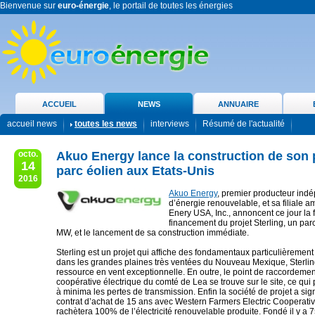
Bienvenue sur
euro-énergie
, le portail de toutes les énergies
ACCUEIL
NEWS
ANNUAIRE
accueil news
toutes les news
interviews
Résumé de l'actualité
octo.
Akuo Energy lance la construction de son 
14
parc éolien aux Etats-Unis
2016
Akuo Energy
, premier producteur ind
d’énergie renouvelable, et sa filiale 
Enery USA, Inc., annoncent ce jour la f
financement du projet Sterling, un par
MW, et le lancement de sa construction immédiate.
Sterling est un projet qui affiche des fondamentaux particulièrement 
dans les grandes plaines très ventées du Nouveau Mexique, Sterling
ressource en vent exceptionnelle. En outre, le point de raccordemen
coopérative électrique du comté de Lea se trouve sur le site, ce qui
à minima les pertes de transmission. Enfin la société de projet a si
contrat d’achat de 15 ans avec Western Farmers Electric Cooperati
rachètera 100% de l’électricité renouvelable produite. Fondé il y a 7