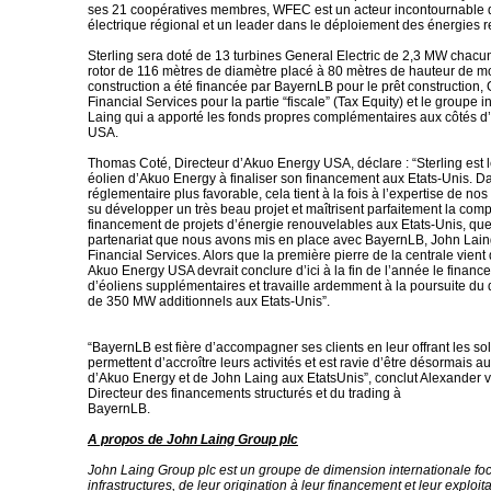
ses 21 coopératives membres, WFEC est un acteur incontournable
électrique régional et un leader dans le déploiement des énergies 
Sterling sera doté de 13 turbines General Electric de 2,3 MW chacu
rotor de 116 mètres de diamètre placé à 80 mètres de hauteur de m
construction a été financée par BayernLB pour le prêt construction
Financial Services pour la partie “fiscale” (Tax Equity) et le groupe 
Laing qui a apporté les fonds propres complémentaires aux côtés 
USA.
Thomas Coté, Directeur d’Akuo Energy USA, déclare : “Sterling est 
éolien d’Akuo Energy à finaliser son financement aux Etats-Unis. D
réglementaire plus favorable, cela tient à la fois à l’expertise de no
su développer un très beau projet et maîtrisent parfaitement la comp
financement de projets d’énergie renouvelables aux Etats-Unis, que
partenariat que nous avons mis en place avec BayernLB, John Lai
Financial Services. Alors que la première pierre de la centrale vient
Akuo Energy USA devrait conclure d’ici à la fin de l’année le fina
d’éoliens supplémentaires et travaille ardemment à la poursuite d
de 350 MW additionnels aux Etats-Unis”.
“BayernLB est fière d’accompagner ses clients en leur offrant les sol
permettent d’accroître leurs activités et est ravie d’être désormais a
d’Akuo Energy et de John Laing aux EtatsUnis”, conclut Alexander 
Directeur des financements structurés et du trading à
BayernLB.
A propos de John Laing Group plc
John Laing Group plc est un groupe de dimension internationale foc
infrastructures, de leur origination à leur financement et leur exploita