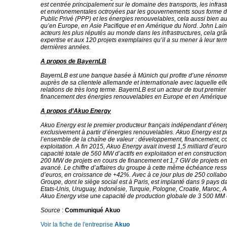
est centrée principalement sur le domaine des transports, les infrast
et environementales octroyées par les gouvernements sous forme d
Public Privé (PPP) et les énergies renouvelables, cela aussi bien 
qu’en Europe, en Asie Pacifique et en Amérique du Nord. John Laing
acteurs les plus réputés au monde dans les infrastructures, cela gr
expertise et aux 120 projets exemplaires qu’il a su mener à leur ter
dernières années.
A propos de BayernLB
BayernLB est une banque basée à Münich qui profite d’une rénom
auprès de sa clientele allemande et internationale avec laquelle el
relations de très long terme. BayernLB est un acteur de tout premier
financement des énergies renouvelables en Europe et en Amérique
A propos d’Akuo Energy
Akuo Energy est le premier producteur français indépendant d’éne
exclusivement à partir d’énergies renouvelables. Akuo Energy est p
l’ensemble de la chaîne de valeur : développement, financement, co
exploitation. A fin 2015, Akuo Energy avait investi 1,5 milliard d’eu
capacité totale de 560 MW d’actifs en exploitation et en construction
200 MW de projets en cours de financement et 1,7 GW de projets 
avancé. Le chiffre d’affaires du groupe à cette même échéance resso
d’euros, en croissance de +42%. Avec à ce jour plus de 250 collabor
Groupe, dont le siège social est à Paris, est implanté dans 9 pays d
Etats-Unis, Uruguay, Indonésie, Turquie, Pologne, Croatie, Maroc, Au
Akuo Energy vise une capacité de production globale de 3 500 MM
Source
:
Communiqué Akuo
Voir la fiche de l'entreprise
Akuo