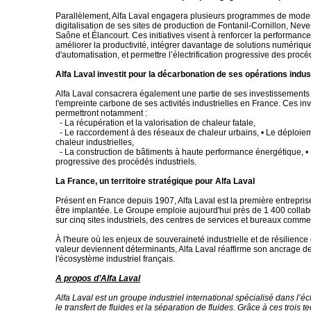
Parallèlement, Alfa Laval engagera plusieurs programmes de moder
digitalisation de ses sites de production de Fontanil-Cornillon, Neve
Saône et Élancourt. Ces initiatives visent à renforcer la performance
améliorer la productivité, intégrer davantage de solutions numériqu
d'automatisation, et permettre l’électrification progressive des procé
Alfa Laval investit pour la décarbonation de ses opérations indust
Alfa Laval consacrera également une partie de ses investissements 
l'empreinte carbone de ses activités industrielles en France. Ces i
permettront notamment :
- La récupération et la valorisation de chaleur fatale,
- Le raccordement à des réseaux de chaleur urbains, • Le déploi
chaleur industrielles,
- La construction de bâtiments à haute performance énergétique, • L'
progressive des procédés industriels.
La France, un territoire stratégique pour Alfa Laval
Présent en France depuis 1907, Alfa Laval est la première entrepris
être implantée. Le Groupe emploie aujourd'hui près de 1 400 collab
sur cinq sites industriels, des centres de services et bureaux comme
À l'heure où les enjeux de souveraineté industrielle et de résilienc
valeur deviennent déterminants, Alfa Laval réaffirme son ancrage d
l'écosystème industriel français.
A propos d’Alfa Laval
Alfa Laval est un groupe industriel international spécialisé dans l’
le transfert de fluides et la séparation de fluides. Grâce à ces trois t