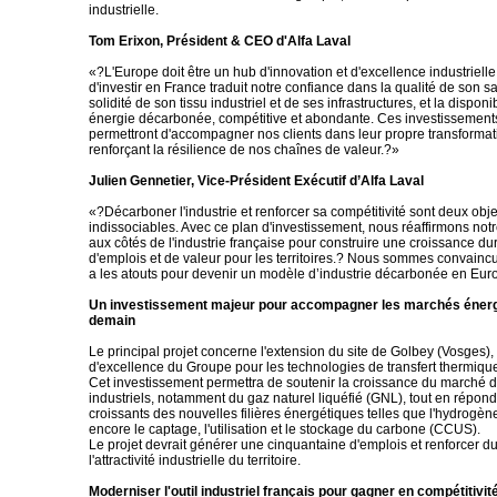
industrielle.
Tom Erixon, Président & CEO d'Alfa Laval
«?L'Europe doit être un hub d'innovation et d'excellence industrielle
d'investir en France traduit notre confiance dans la qualité de son sav
solidité de son tissu industriel et de ses infrastructures, et la disponi
énergie décarbonée, compétitive et abondante. Ces investissement
permettront d'accompagner nos clients dans leur propre transformat
renforçant la résilience de nos chaînes de valeur.?»
Julien Gennetier, Vice-Président Exécutif d’Alfa Laval
«?Décarboner l'industrie et renforcer sa compétitivité sont deux obje
indissociables. Avec ce plan d'investissement, nous réaffirmons no
aux côtés de l'industrie française pour construire une croissance dur
d'emplois et de valeur pour les territoires.? Nous sommes convainc
a les atouts pour devenir un modèle d’industrie décarbonée en Eur
Un investissement majeur pour accompagner les marchés énerg
demain
Le principal projet concerne l'extension du site de Golbey (Vosges),
d'excellence du Groupe pour les technologies de transfert thermiqu
Cet investissement permettra de soutenir la croissance du marché 
industriels, notamment du gaz naturel liquéfié (GNL), tout en répon
croissants des nouvelles filières énergétiques telles que l'hydrogèn
encore le captage, l'utilisation et le stockage du carbone (CCUS).
Le projet devrait générer une cinquantaine d'emplois et renforcer 
l'attractivité industrielle du territoire.
Moderniser l'outil industriel français pour gagner en compétitivit