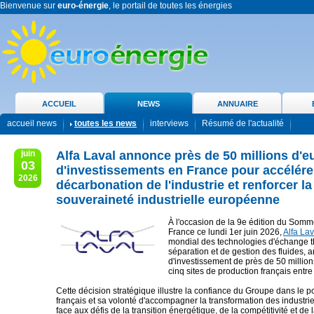
Bienvenue sur
euro-énergie
, le portail de toutes les énergies
ACCUEIL
NEWS
ANNUAIRE
accueil news
toutes les news
interviews
Résumé de l'actualité
juin
Alfa Laval annonce près de 50 millions d'e
03
d'investissements en France pour accélérer
2026
décarbonation de l'industrie et renforcer la
souveraineté industrielle européenne
À l'occasion de la 9e édition du Som
France ce lundi 1er juin 2026,
Alfa Lav
mondial des technologies d'échange 
séparation et de gestion des fluides,
d'investissement de près de 50 million
cinq sites de production français entr
Cette décision stratégique illustre la confiance du Groupe dans le pot
français et sa volonté d'accompagner la transformation des industr
face aux défis de la transition énergétique, de la compétitivité et de