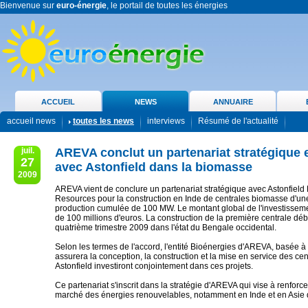
Bienvenue sur
euro-énergie
, le portail de toutes les énergies
ACCUEIL
NEWS
ANNUAIRE
accueil news
toutes les news
interviews
Résumé de l'actualité
juil.
AREVA conclut un partenariat stratégique 
27
avec Astonfield dans la biomasse
2009
AREVA vient de conclure un partenariat stratégique avec Astonfiel
Resources pour la construction en Inde de centrales biomasse d'un
production cumulée de 100 MW. Le montant global de l'investisseme
de 100 millions d'euros. La construction de la première centrale dé
quatrième trimestre 2009 dans l'état du Bengale occidental.
Selon les termes de l'accord, l'entité Bioénergies d'AREVA, basée 
assurera la conception, la construction et la mise en service des ce
Astonfield investiront conjointement dans ces projets.
Ce partenariat s'inscrit dans la stratégie d'AREVA qui vise à renforcer
marché des énergies renouvelables, notamment en Inde et en Asie 