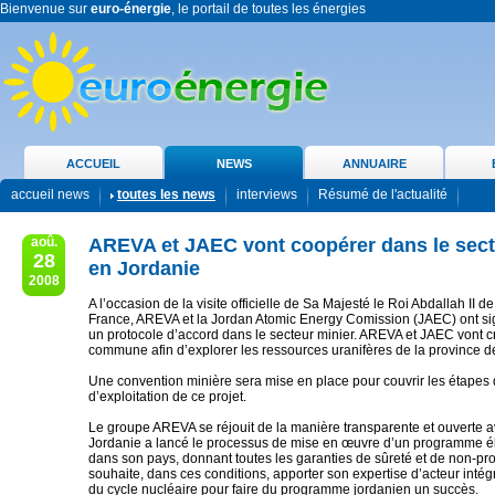
Bienvenue sur
euro-énergie
, le portail de toutes les énergies
ACCUEIL
NEWS
ANNUAIRE
accueil news
toutes les news
interviews
Résumé de l'actualité
aoû.
AREVA et JAEC vont coopérer dans le sect
28
en Jordanie
2008
A l’occasion de la visite officielle de Sa Majesté le Roi Abdallah II d
France, AREVA et la Jordan Atomic Energy Comission (JAEC) ont si
un protocole d’accord dans le secteur minier. AREVA et JAEC vont c
commune afin d’explorer les ressources uranifères de la province d
Une convention minière sera mise en place pour couvrir les étapes d
d’exploitation de ce projet.
Le groupe AREVA se réjouit de la manière transparente et ouverte a
Jordanie a lancé le processus de mise en œuvre d’un programme él
dans son pays, donnant toutes les garanties de sûreté et de non-pro
souhaite, dans ces conditions, apporter son expertise d’acteur intég
du cycle nucléaire pour faire du programme jordanien un succès.