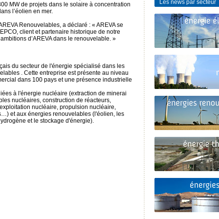
Les news par secteur
 300 MW de projets dans le solaire à concentration
dans l’éolien en mer.
d’AREVA Renouvelables, a déclaré : « AREVA se
EPCO, client et partenaire historique de notre
s ambitions d’AREVA dans le renouvelable. »
çais du secteur de l'énergie spécialisé dans les
elables . Cette entreprise est présente au niveau
ercial dans 100 pays et une présence industrielle
liées à l'énergie nucléaire (extraction de minerai
bles nucléaires, construction de réacteurs,
exploitation nucléaire, propulsion nucléaire,
s…) et aux énergies renouvelables (l'éolien, les
'hydrogène et le stockage d'énergie).