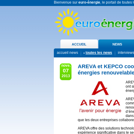
Bienvenue sur
euro-énergie
, le portail de toutes
ACCUEIL
NEWS
accueil news
toutes les news
interview
nove.
AREVA et KEPCO coop
07
énergies renouvelabl
2013
AREV
ont s
éner
AREV
comm
reno
d’éne
dans
que les deux entreprises collaborer
AREVA offre des solutions technol
expérience significative dans le 