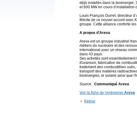
déjà installés dans la bioénergie,
et 600 MW en cours d’installation 
Louis-François Durret, directeur 
félicite de ce nouvel accord avec K
groupe. Cette alliance conforte le
A propos d'Areva
Areva est un groupe industriel fran
métiers du nucléaire et des renouv
international avec un réseau comm
dans 43 pays.
Ses activités sont essentiellement 
d'uranium, fabrication de combusti
traitement des combustibles usés, 
transport des matières radioactive
bioénergies, le solaire ainsi que l
Source
:
Communiqué Areva
Voir la fiche de l'entreprise
Areva
Retour