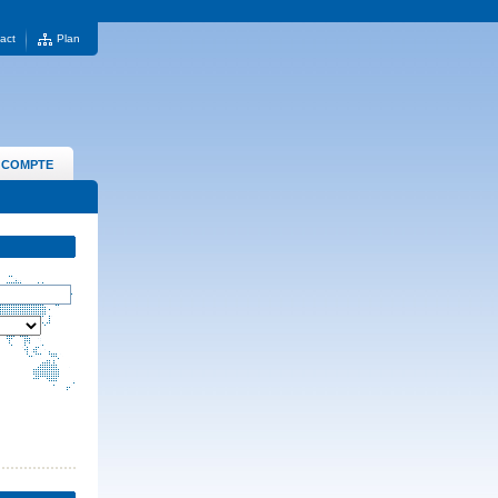
act
Plan
 COMPTE