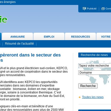
 les énergies
Publicité
Cont
ANNUAIRE
EMPLOI
RESSOURCES
VOTRE
s
Résumé de l'actualité
èreront dans le secteur des
Recherche de news
es
A et le plus grand électricien sud-coréen, KEPCO,
igné un accord de coopération dans le secteur des
gies renouvelables.
A identifiera avec KEPCO les opportunités
erciales dans ses domaines d’expertise
uvelable : biomasse, éolien en mer, stockage
rgie, solaire à concentration thermique. C’est
 le domaine de la biomasse, en Asie du Sud-Est,
Toutes les news
ont en priorité.
ogiques clés-en-main et bénéficie d’une
secteur des renouvelables avec plus de 2500 MW