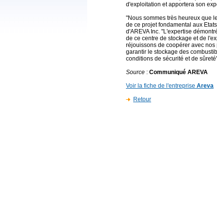
d'exploitation et apportera son exp
"Nous sommes très heureux que le 
de ce projet fondamental aux Etat
d'AREVA Inc. "L'expertise démontr
de ce centre de stockage et de l'e
réjouissons de coopérer avec nos p
garantir le stockage des combustib
conditions de sécurité et de sûreté"
Source
:
Communiqué AREVA
Voir la fiche de l'entreprise
Areva
Retour