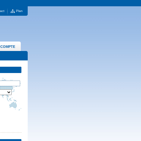
act
Plan
 COMPTE