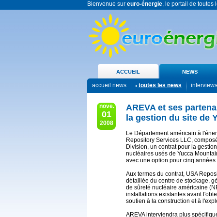
Bienvenue sur
euro-énergie
, le portail de toutes
ACCUEIL
NEWS
accueil news
toutes les news
interview
nove.
AREVA et ses partena
01
la gestion du site de
2008
Le Département américain à l'éner
Repository Services LLC, compo
Division, un contrat pour la gestio
nucléaires usés de Yucca Mountain
avec une option pour cinq années s
Aux termes du contrat, USA Reposit
détaillée du centre de stockage, g
de sûreté nucléaire américaine (NR
installations existantes avant l'ob
soutien à la construction et à l'exp
AREVA interviendra plus spécifiqu