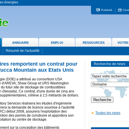
 les énergies
Publicité
Cont
ANNUAIRE
EMPLOI
RESSOURCES
VOTRE
s
Résumé de l'actualité
ires remportent un contrat pour
Recherche de news
 Yucca Mountain aux Etats Unis
gie (DOE) a attribué au consortium USA
sé d'AREVA, Shaw Group et URS Washington
n du futur site de stockage de combustibles
 (Nevada). Ce contrat, d'une durée de cinq ans
upplémentaires, s'élève à 2,5 milliards de dollars.
ory Services réalisera les études d'ingénierie
èrera la demande de licence soumise à l'autorité
C) début 2008, assurera l'exploitation des
Toutes les news
tention des permis de construire et apportera son
loitation du centre de stockage.
ement sur la conception des bâtiments