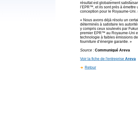
résultat est globalement satisfaisa
l’EPR™, et ils sont près à émettre
conception pour le Royaume-Uni. 
« Nous avons déjà résolu un cert
déterminés à satisfaire les autorité
y compris ceux soulevés par Fukus
premier EPR™ au Royaume-Uni et de
technologie à faibles émissions d
fourniture d’énergie garantie. »
Source
:
Communiqué Areva
Voir la fiche de l'entreprise
Areva
Retour