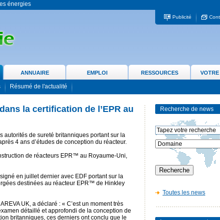
 les énergies
Publicité
Cont
ANNUAIRE
EMPLOI
RESSOURCES
VOTRE
s
Résumé de l'actualité
ans la certification de l’EPR au
Recherche de news
 autorités de sureté britanniques portant sur la
 après 4 ans d’études de conception du réacteur.
 construction de réacteurs EPR™ au Royaume-Uni,
 signé en juillet dernier avec EDF portant sur la
forgées destinées au réacteur EPR™ de Hinkley
Toutes les news
’AREVA UK, a déclaré : « C’est un moment très
examen détaillé et approfondi de la conception de
on britanniques, ces derniers ont conclu que le