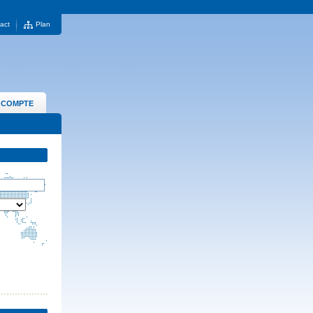
act
Plan
 COMPTE