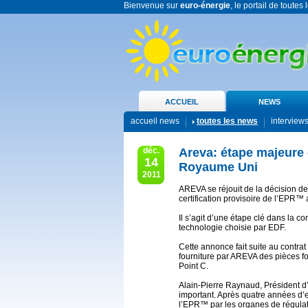
Bienvenue sur
euro-énergie
, le portail de toutes
ACCUEIL
NEWS
accueil news
toutes les news
interview
déc.
Areva: étape majeure d
14
Royaume Uni
2011
AREVA se réjouit de la décision des
certification provisoire de l’EPR™
Il s’agit d’une étape clé dans la
technologie choisie par EDF.
Cette annonce fait suite au contrat
fourniture par AREVA des pièces 
Point C.
Alain-Pierre Raynaud, Président d
important. Après quatre années d’
l’EPR™ par les organes de régulati