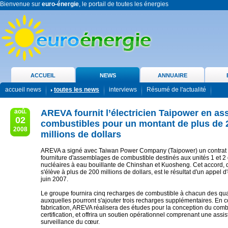
Bienvenue sur
euro-énergie
, le portail de toutes les énergies
ACCUEIL
NEWS
ANNUAIRE
accueil news
toutes les news
interviews
Résumé de l'actualité
aoû.
AREVA fournit l’électricien Taipower en a
02
combustibles pour un montant de plus de 
2008
millions de dollars
AREVA a signé avec Taiwan Power Company (Taipower) un contrat p
fourniture d'assemblages de combustible destinés aux unités 1 et 2
nucléaires à eau bouillante de Chinshan et Kuosheng. Cet accord, 
s'élève à plus de 200 millions de dollars, est le résultat d'un appel d
juin 2007.
Le groupe fournira cinq recharges de combustible à chacun des qua
auxquelles pourront s'ajouter trois recharges supplémentaires. En 
fabrication, AREVA réalisera des études pour la conception du comb
certification, et offrira un soutien opérationnel comprenant une assis
surveillance du cœur.