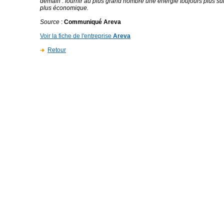
demain : fournir au plus grand nombre une énergie toujours plus sûr
plus économique.
Source
:
Communiqué Areva
Voir la fiche de l'entreprise
Areva
Retour