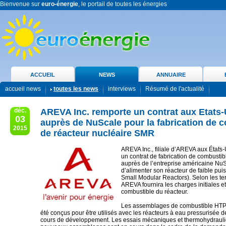
Bienvenue sur
euro-énergie
, le portail de toutes les énergies
ACCUEIL
NEWS
ANNUAIRE
accueil news
toutes les news
interviews
Résumé de l'actualité
déc.
AREVA Inc. remporte un contrat aux Etats-
03
auprès de NuScale pour la fabrication de 
2015
de réacteur nucléaire SMR
AREVA Inc., filiale d’AREVA aux États-
un contrat de fabrication de combustib
auprès de l’entreprise américaine NuS
d’alimenter son réacteur de faible pu
Small Modular Reactors). Selon les te
AREVA fournira les charges initiales e
combustible du réacteur.
Les assemblages de combustible HT
été conçus pour être utilisés avec les réacteurs à eau pressurisée 
cours de développement. Les essais mécaniques et thermohydraul