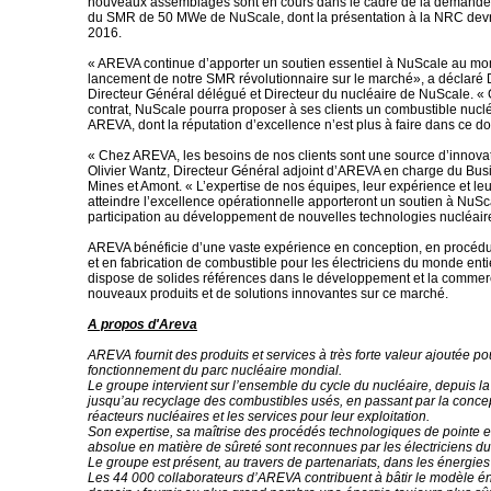
nouveaux assemblages sont en cours dans le cadre de la demande
du SMR de 50 MWe de NuScale, dont la présentation à la NRC devra
2016.
« AREVA continue d’apporter un soutien essentiel à NuScale au m
lancement de notre SMR révolutionnaire sur le marché», a déclaré 
Directeur Général délégué et Directeur du nucléaire de NuScale. «
contrat, NuScale pourra proposer à ses clients un combustible nuclé
AREVA, dont la réputation d’excellence n’est plus à faire dans ce d
« Chez AREVA, les besoins de nos clients sont une source d’innovat
Olivier Wantz, Directeur Général adjoint d’AREVA en charge du Bu
Mines et Amont. « L’expertise de nos équipes, leur expérience et le
atteindre l’excellence opérationnelle apporteront un soutien à NuS
participation au développement de nouvelles technologies nucléair
AREVA bénéficie d’une vaste expérience en conception, en procédur
et en fabrication de combustible pour les électriciens du monde entie
dispose de solides références dans le développement et la commerc
nouveaux produits et de solutions innovantes sur ce marché.
A propos d'Areva
AREVA fournit des produits et services à très forte valeur ajoutée po
fonctionnement du parc nucléaire mondial.
Le groupe intervient sur l’ensemble du cycle du nucléaire, depuis l
jusqu’au recyclage des combustibles usés, en passant par la conce
réacteurs nucléaires et les services pour leur exploitation.
Son expertise, sa maîtrise des procédés technologiques de pointe 
absolue en matière de sûreté sont reconnues par les électriciens d
Le groupe est présent, au travers de partenariats, dans les énergie
Les 44 000 collaborateurs d’AREVA contribuent à bâtir le modèle é