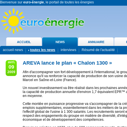
Bienvenue sur
euro-énergie
, le portail de toutes les énergies
ACCUEIL
NEWS
ANNUAIRE
accueil news
toutes les news
interviews
Résumé de l'actualité
avri.
AREVA lance le plan « Chalon 1300 »
09
2009
Afin d'accompagner son fort développement à l'international, le g
annonce qu'il va renforcer la capacité de production de son usine d
Marcel en Saône-et-Loire (France).
Un nouvel investissement va être réalisé dans les prochaines années
la capacité de production annuelle d'environ 1,7 équivalent EPR™ a
en moyenne.
Cette montée en puissance progressive va s'accompagner de la cré
emplois supplémentaires, essentiellement dans les métiers de la pr
l'effectif global de l'usine à 1 300 salariés. Les recrutements seront 
respect des engagements du groupe en matière de diversité, d'intég
économique et de développement des compétences.