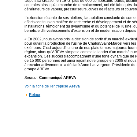
Depuis sa création en 1973, plus de 600 composants lourds, destin
centrales ainsi qu'au marché de remplacement, ont été fabriqués dan
générateurs de vapeur, pressuriseurs, cuves de réacteurs et couver
L'extension récente de ses ateliers, l'adaptation constante de son outi
efforts continus en matière de recherche et développement et de sé
installations, témoignent du dynamisme et du potentiel de l'usine, qu
bénéficié d'investissements d'extension et de modernisation depuis
« En 2002, nous avons pris la décision de sortir d'un marché exclus
pour ouvrir la production de l'usine de Chalon/Saint-Marcel vers le
extérieurs. C'est aujourd'hui une de nos plateformes majeures tourn
régime, alors qu'AREVA s'impose comme le leader d'un marché nucl
expansion. Ces succès s'accompagnent d'une forte dynamique de re
de 15 000 personnes ont ainsi rejoint notre groupe en 2008 et nous
à recruter activement », a déclaré Anne Lauvergeon, Présidente du 
groupe AREVA.
Source
:
Communiqué AREVA
Voir la fiche de l'entreprise
Areva
Retour