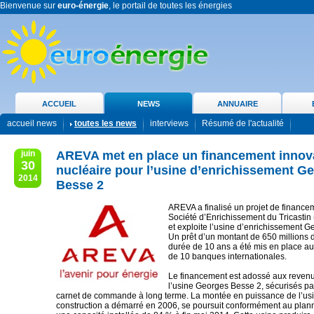
Bienvenue sur
euro-énergie
, le portail de toutes les énergies
ACCUEIL
NEWS
ANNUAIRE
accueil news
toutes les news
interviews
Résumé de l'actualité
juin
AREVA met en place un financement innova
30
nucléaire pour l’usine d’enrichissement G
2014
Besse 2
AREVA a finalisé un projet de finance
Société d’Enrichissement du Tricastin 
et exploite l’usine d’enrichissement 
Un prêt d’un montant de 650 millions 
durée de 10 ans a été mis en place a
de 10 banques internationales.
Le financement est adossé aux revenu
l’usine Georges Besse 2, sécurisés pa
carnet de commande à long terme. La montée en puissance de l’usi
construction a démarré en 2006, se poursuit conformément au planni