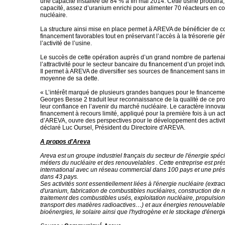
une capacité installée de 84 % à fin mai 2014. Cette usine produira,
capacité, assez d’uranium enrichi pour alimenter 70 réacteurs en c
nucléaire.
La structure ainsi mise en place permet à AREVA de bénéficier de c
financement favorables tout en préservant l’accès à la trésorerie g
l’activité de l’usine.
Le succès de cette opération auprès d’un grand nombre de partena
l’attractivité pour le secteur bancaire du financement d’un projet indu
Il permet à AREVA de diversifier ses sources de financement sans i
moyenne de sa dette.
« L’intérêt marqué de plusieurs grandes banques pour le financemen
Georges Besse 2 traduit leur reconnaissance de la qualité de ce proje
leur confiance en l’avenir du marché nucléaire. Le caractère innova
financement à recours limité, appliqué pour la première fois à un act
d’AREVA, ouvre des perspectives pour le développement des activit
déclaré Luc Oursel, Président du Directoire d'AREVA.
A propos d'Areva
Areva est un groupe industriel français du secteur de l'énergie spéc
métiers du nucléaire et des renouvelables . Cette entreprise est pr
international avec un réseau commercial dans 100 pays et une prés
dans 43 pays.
Ses activités sont essentiellement liées à l'énergie nucléaire (extra
d'uranium, fabrication de combustibles nucléaires, construction de r
traitement des combustibles usés, exploitation nucléaire, propulsion
transport des matières radioactives…) et aux énergies renouvelables 
bioénergies, le solaire ainsi que l'hydrogène et le stockage d'énergi