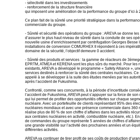
- sélectivité dans les investissements
- renforcement de la structure financière
qui imposent une amélioration de la performance du groupe d’ici à 
Ce plan fait de la sûreté une priorité stratégique dans la performance
commerciale du groupe.
- Sûreté et sécurité des opérations du groupe : AREVA se donne le
d’assurer le plus haut niveau de sûreté dans la conduite de ses opé
nouvelle usine d’enrichissement par centrifugation Georges Besse II 
installations de conversion COMURHEX II répondent à ces impératif
domaine de la sécurité, l’objectif demeure 0 accident.
- Sûreté des produits et services : la gamme de réacteurs de 3èmeg
EPRTM, ATMEA et KERENA sont les plus sûrs du marché. Pour les r
existants, AREVA a développé le programme « Safety Alliance », 
services destinés à renforcer la sûreté des centrales nucléaires. Ce
appelé à se développer à la suite des études menées par les autori
après l’accident de Fukushima.
Confronté, comme ses concurrents, à la période d’incertitude consé
l’accident de Fukushima, AREVA peut s’appuyer sur la force de son
qui lui permet de profiter des opportunités offertes sur chaque seg
nucléaire. Avec un portefeuille de clients représentant 95% des élec
nucléaires mondiaux et avec une présence commerciale dans 360 
réalise plus de 80 % de son chiffre d’affaires dans les activités récu
aux centrales nucléaires en activité, combustible nucléaire, etc.). En
de commandes du groupe représente 5 années de chiffres d’affaires,
une grande visibilité sur l’activité des prochaines années et un équil
différentes activités.
AREVA va continuer de tirer profit de ses coûts de production d’ura