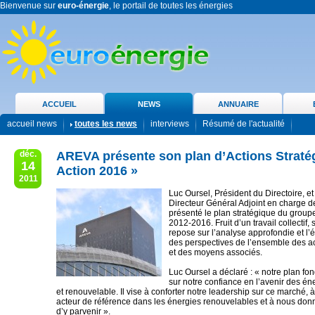
Bienvenue sur
euro-énergie
, le portail de toutes les énergies
ACCUEIL
NEWS
ANNUAIRE
accueil news
toutes les news
interviews
Résumé de l'actualité
déc.
AREVA présente son plan d’Actions Straté
14
Action 2016 »
2011
Luc Oursel, Président du Directoire, et
Directeur Général Adjoint en charge d
présenté le plan stratégique du group
2012-2016. Fruit d’un travail collectif,
repose sur l’analyse approfondie et l’é
des perspectives de l’ensemble des ac
et des moyens associés.
Luc Oursel a déclaré : « notre plan f
sur notre confiance en l’avenir des én
et renouvelable. Il vise à conforter notre leadership sur ce marché, 
acteur de référence dans les énergies renouvelables et à nous don
d’y parvenir ».