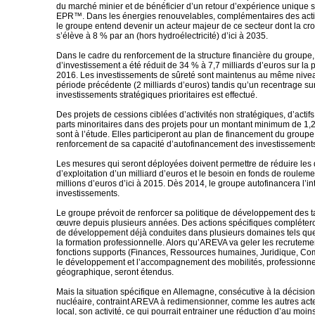
du marché minier et de bénéficier d’un retour d’expérience unique su
EPR™. Dans les énergies renouvelables, complémentaires des activ
le groupe entend devenir un acteur majeur de ce secteur dont la cr
s’élève à 8 % par an (hors hydroélectricité) d’ici à 2035.
Dans le cadre du renforcement de la structure financière du groupe
d’investissement a été réduit de 34 % à 7,7 milliards d’euros sur la
2016. Les investissements de sûreté sont maintenus au même nivea
période précédente (2 milliards d’euros) tandis qu’un recentrage sur
investissements stratégiques prioritaires est effectué.
Des projets de cessions ciblées d’activités non stratégiques, d’actifs
parts minoritaires dans des projets pour un montant minimum de 1,2
sont à l’étude. Elles participeront au plan de financement du groupe
renforcement de sa capacité d’autofinancement des investissement
Les mesures qui seront déployées doivent permettre de réduire le
d’exploitation d’un milliard d’euros et le besoin en fonds de roulem
millions d’euros d’ici à 2015. Dès 2014, le groupe autofinancera l’in
investissements.
Le groupe prévoit de renforcer sa politique de développement des t
œuvre depuis plusieurs années. Des actions spécifiques compléteron
de développement déjà conduites dans plusieurs domaines tels que 
la formation professionnelle. Alors qu’AREVA va geler les recruteme
fonctions supports (Finances, Ressources humaines, Juridique, C
le développement et l’accompagnement des mobilités, professionnel
géographique, seront étendus.
Mais la situation spécifique en Allemagne, consécutive à la décision
nucléaire, contraint AREVA à redimensionner, comme les autres ac
local, son activité, ce qui pourrait entrainer une réduction d’au moi