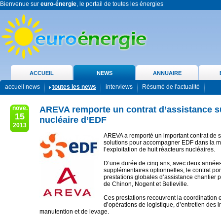
Bienvenue sur
euro-énergie
, le portail de toutes les énergies
ACCUEIL
NEWS
ANNUAIRE
accueil news
toutes les news
interviews
Résumé de l'actualité
nove.
AREVA remporte un contrat d’assistance su
15
nucléaire d’EDF
2013
AREVA a remporté un important contrat de s
solutions pour accompagner EDF dans la m
l’exploitation de huit réacteurs nucléaires.
D’une durée de cinq ans, avec deux année
supplémentaires optionnelles, le contrat por
prestations globales d’assistance chantier p
de Chinon, Nogent et Belleville.
Ces prestations recouvrent la coordination et
d’opérations de logistique, d’entretien des i
manutention et de levage.