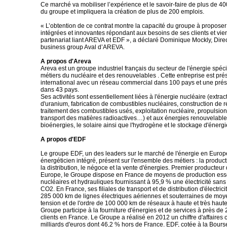
Ce marché va mobiliser l’expérience et le savoir-faire de plus de 40
du groupe et impliquera la création de plus de 200 emplois.
« L’obtention de ce contrat montre la capacité du groupe à proposer
intégrées et innovantes répondant aux besoins de ses clients et vien
partenariat liant AREVA et EDF », a déclaré Dominique Mockly, Direc
business group Aval d’AREVA.
A propos d'Areva
Areva est un groupe industriel français du secteur de l'énergie spéc
métiers du nucléaire et des renouvelables . Cette entreprise est pr
international avec un réseau commercial dans 100 pays et une prés
dans 43 pays.
Ses activités sont essentiellement liées à l'énergie nucléaire (extra
d'uranium, fabrication de combustibles nucléaires, construction de r
traitement des combustibles usés, exploitation nucléaire, propulsion
transport des matières radioactives…) et aux énergies renouvelables 
bioénergies, le solaire ainsi que l'hydrogène et le stockage d'énergi
A propos d'EDF
Le groupe EDF, un des leaders sur le marché de l'énergie en Europe
énergéticien intégré, présent sur l'ensemble des métiers : la producti
la distribution, le négoce et la vente d'énergies. Premier producteur d
Europe, le Groupe dispose en France de moyens de production ess
nucléaires et hydrauliques fournissant à 95,9 % une électricité san
CO2. En France, ses filiales de transport et de distribution d'électrici
285 000 km de lignes électriques aériennes et souterraines de mo
tension et de l'ordre de 100 000 km de réseaux à haute et très haute
Groupe participe à la fourniture d'énergies et de services à près de 
clients en France. Le Groupe a réalisé en 2012 un chiffre d'affaires
milliards d'euros dont 46,2 % hors de France. EDF, cotée à la Bourse