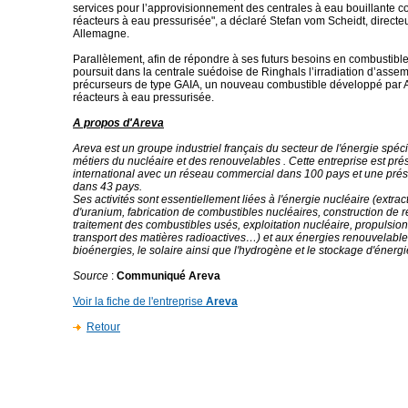
services pour l’approvisionnement des centrales à eau bouillante
réacteurs à eau pressurisée", a déclaré Stefan vom Scheidt, direct
Allemagne.
Parallèlement, afin de répondre à ses futurs besoins en combustible,
poursuit dans la centrale suédoise de Ringhals l’irradiation d’asse
précurseurs de type GAIA, un nouveau combustible développé par 
réacteurs à eau pressurisée.
A propos d'Areva
Areva est un groupe industriel français du secteur de l'énergie spéc
métiers du nucléaire et des renouvelables . Cette entreprise est pr
international avec un réseau commercial dans 100 pays et une prés
dans 43 pays.
Ses activités sont essentiellement liées à l'énergie nucléaire (extra
d'uranium, fabrication de combustibles nucléaires, construction de r
traitement des combustibles usés, exploitation nucléaire, propulsion
transport des matières radioactives…) et aux énergies renouvelables 
bioénergies, le solaire ainsi que l'hydrogène et le stockage d'énergi
Source
:
Communiqué Areva
Voir la fiche de l'entreprise
Areva
Retour