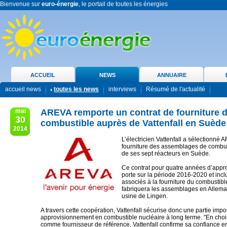
Bienvenue sur
euro-énergie
, le portail de toutes les énergies
ACCUEIL
NEWS
ANNUAIRE
accueil news
toutes les news
interviews
Résumé de l'actualité
mai
AREVA remporte un contrat de fourniture 
30
combustible auprès de Vattenfall en Suède
2014
L’électricien Vattenfall a sélectionné 
fourniture des assemblages de combus
de ses sept réacteurs en Suède.
Ce contrat pour quatre années d’app
porte sur la période 2016-2020 et incl
associés à la fourniture du combustib
fabriquera les assemblages en Allem
usine de Lingen.
A travers cette coopération, Vattenfall sécurise donc une partie imp
approvisionnement en combustible nucléaire à long terme. "En cho
comme fournisseur de référence, Vattenfall confirme sa confiance en