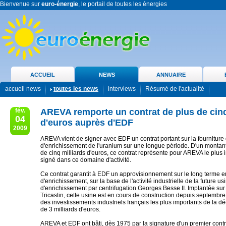
Bienvenue sur
euro-énergie
, le portail de toutes les énergies
ACCUEIL
NEWS
ANNUAIRE
accueil news
toutes les news
interviews
Résumé de l'actualité
fév.
AREVA remporte un contrat de plus de cinq
04
d'euros auprès d'EDF
2009
AREVA vient de signer avec EDF un contrat portant sur la fourniture
d'enrichissement de l'uranium sur une longue période. D'un montant
de cinq milliards d'euros, ce contrat représente pour AREVA le plus 
signé dans ce domaine d'activité.
Ce contrat garantit à EDF un approvisionnement sur le long terme e
d'enrichissement, sur la base de l'activité industrielle de la future us
d'enrichissement par centrifugation Georges Besse II. Implantée sur 
Tricastin, cette usine est en cours de construction depuis septembre 
des investissements industriels français les plus importants de la dé
de 3 milliards d'euros.
AREVA et EDF ont bâti, dès 1975 par la signature d'un premier contr