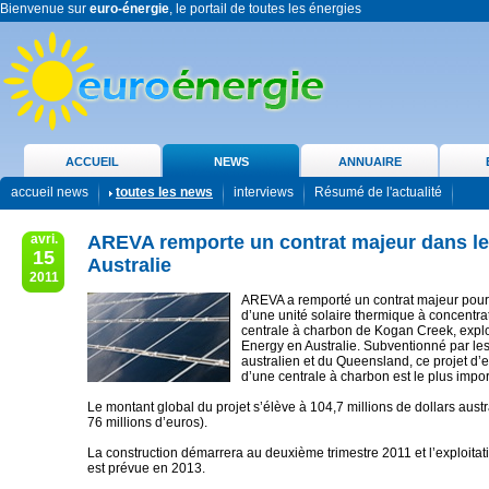
Bienvenue sur
euro-énergie
, le portail de toutes les énergies
ACCUEIL
NEWS
ANNUAIRE
accueil news
toutes les news
interviews
Résumé de l'actualité
avri.
AREVA remporte un contrat majeur dans le 
15
Australie
2011
AREVA a remporté un contrat majeur pour l
d’une unité solaire thermique à concentra
centrale à charbon de Kogan Creek, expl
Energy en Australie. Subventionné par l
australien et du Queensland, ce projet d’e
d’une centrale à charbon est le plus impo
Le montant global du projet s’élève à 104,7 millions de dollars austr
76 millions d’euros).
La construction démarrera au deuxième trimestre 2011 et l’exploita
est prévue en 2013.