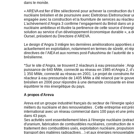
dans le monde.
« AREVA est fier d’être sélectionné pour achever la construction du 
nucléaire brésilien et de poursuivre avec Eletrobras Eletronuclear u
engagée avec la construction et la fourniture de services au réacteu
L’achèvement d’Angra 3 confirme l’engagement du Brésil dans un
nucléaire ambitieux et illustre la pertinence de cette source d’éne
solution au service d’un développement économique durable », a d
Oursel, président du Directoire d’AREVA.
Le design d’Angra 3 intègre les dernières améliorations apportées 
actuellement en exploitation, notamment en termes de sûreté, et ré
directives de l’AIEA et aux normes post-Fukushima de l’autorité de s
brésilienne.
*Sur le site d’Angra, se trouvent 2 réacteurs à eau pressurisée : Ang
puissance de 640 MWe, connecté au réseau en 1985 et Angra 2, d’
1 350 MWe, connecté au réseau en 2001. Le projet de construire An
réacteur à eau pressurisée de 1405 MWe a été relancé par le gou
brésilien en 2006 pour répondre à une demande croissante en éner
équilibrer le mix énergétique du pays.
A propos d'Areva
Areva est un groupe industriel français du secteur de l'énergie spéc
métiers du nucléaire et des renouvelables . Cette entreprise est pr
international avec un réseau commercial dans 100 pays et une prés
dans 43 pays.
Ses activités sont essentiellement liées à l'énergie nucléaire (extra
d'uranium, fabrication de combustibles nucléaires, construction de r
traitement des combustibles usés, exploitation nucléaire, propulsion
transport des matières radioactives…) et aux énergies renouvelables 