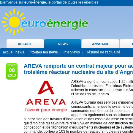
Bienvenue sur
euro-énergie
, le portail de toutes les énergies
ACCUEIL
NEWS
ANNUAIRE
accueil news
toutes les news
interviews
Résumé de l'actualité
nove.
AREVA remporte un contrat majeur pour ac
08
troisième réacteur nucléaire du site d'Angr
2013
AREVA a signé un contrat de 1,25 mill
l’électricien brésilien Eletrobras Eletr
achever la construction du réacteur An
l’Etat de Rio de Janeiro.
AREVA fournira des services d’ingénier
composants, ainsi que le système de c
commande numérique de la centrale.
apportera également son assistance d
supervision des travaux d’installation et des essais de mise en servi
qui témoigne du savoir-faire d’AREVA en matière de construction de
conception et de fabrication d’équipements nucléaires et de systèm
commande, portera à 103 le nombre de réacteurs nucléaires constru