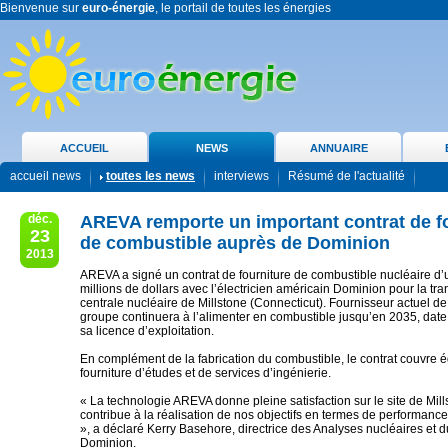
Bienvenue sur
euro-énergie
, le portail de toutes les énergies
ACCUEIL
NEWS
ANNUAIRE
accueil news
toutes les news
interviews
Résumé de l'actualité
déc.
AREVA remporte un important contrat de f
23
de combustible auprès de Dominion
2013
AREVA a signé un contrat de fourniture de combustible nucléaire d
millions de dollars avec l’électricien américain Dominion pour la tra
centrale nucléaire de Millstone (Connecticut). Fournisseur actuel de 
groupe continuera à l’alimenter en combustible jusqu’en 2035, date
sa licence d’exploitation.
En complément de la fabrication du combustible, le contrat couvre 
fourniture d’études et de services d’ingénierie.
« La technologie AREVA donne pleine satisfaction sur le site de Mill
contribue à la réalisation de nos objectifs en termes de performanc
», a déclaré Kerry Basehore, directrice des Analyses nucléaires et
Dominion.