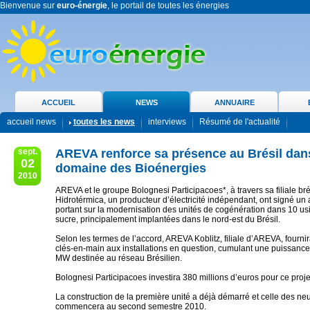
Bienvenue sur
euro-énergie
, le portail de toutes les énergies
ACCUEIL
NEWS
ANNUAIRE
accueil news
toutes les news
interviews
Résumé de l'actualité
sept.
AREVA renforce sa présence au Brésil dan
02
domaine des Bioénergies
2010
AREVA et le groupe Bolognesi Participacoes*, à travers sa filiale br
Hidrotérmica, un producteur d’électricité indépendant, ont signé un
portant sur la modernisation des unités de cogénération dans 10 u
sucre, principalement implantées dans le nord-est du Brésil.
Selon les termes de l’accord, AREVA Koblitz, filiale d’AREVA, fourni
clés-en-main aux installations en question, cumulant une puissance
MW destinée au réseau Brésilien.
Bolognesi Participacoes investira 380 millions d’euros pour ce proje
La construction de la première unité a déjà démarré et celle des neu
commencera au second semestre 2010.