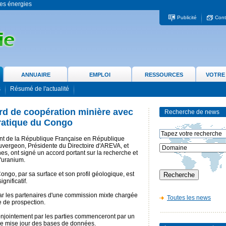
 les énergies
Publicité
Cont
ANNUAIRE
EMPLOI
RESSOURCES
VOTRE
s
Résumé de l'actualité
d de coopération minière avec
Recherche de news
ratique du Congo
dent de la République Française en République
ergeon, Présidente du Directoire d'AREVA, et
es, ont signé un accord portant sur la recherche et
d'uranium.
go, par sa surface et son profil géologique, est
gnificatif.
par les partenaires d'une commission mixte chargée
Toutes les news
 de prospection.
onjointement par les parties commenceront par un
ne mise jour des bases de données.