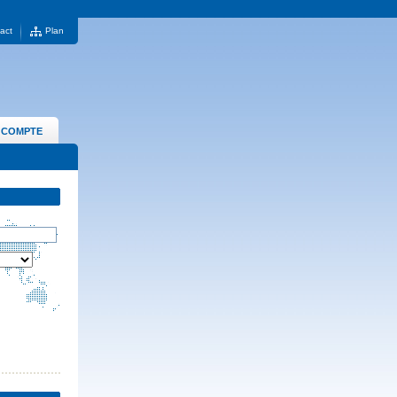
act
Plan
 COMPTE