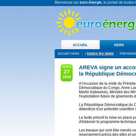
Bienvenue sur
euro-énergie
, le portail de toutes
ACCUEIL
NEWS
accueil news
toutes les news
interview
mars
AREVA signe un accor
27
la République Démoc
2009
A l'occasion de la visite du Prési
Démocratique du Congo, Anne Lauv
Martin Kabwelulu, Ministre des Min
l'exploitation future de gisements 
La République Démocratique du Con
détentrice d'un potentiel uranifère si
Le texte prévoit la mise en place 
d'élaborer le programme technique
Les travaux qui vont être menés c
recensement précis des sites et u