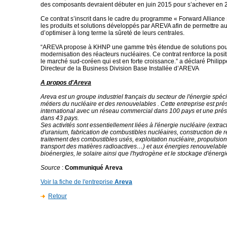
des composants devraient débuter en juin 2015 pour s’achever en 
Ce contrat s’inscrit dans le cadre du programme « Forward Alliance
les produits et solutions développés par AREVA afin de permettre au
d’optimiser à long terme la sûreté de leurs centrales.
“AREVA propose à KHNP une gamme très étendue de solutions pour 
modernisation des réacteurs nucléaires. Ce contrat renforce la pos
le marché sud-coréen qui est en forte croissance.” a déclaré Phili
Directeur de la Business Division Base Installée d’AREVA
A propos d'Areva
Areva est un groupe industriel français du secteur de l'énergie spéc
métiers du nucléaire et des renouvelables . Cette entreprise est pr
international avec un réseau commercial dans 100 pays et une prés
dans 43 pays.
Ses activités sont essentiellement liées à l'énergie nucléaire (extra
d'uranium, fabrication de combustibles nucléaires, construction de r
traitement des combustibles usés, exploitation nucléaire, propulsion
transport des matières radioactives…) et aux énergies renouvelables 
bioénergies, le solaire ainsi que l'hydrogène et le stockage d'énergi
Source
:
Communiqué Areva
Voir la fiche de l'entreprise
Areva
Retour