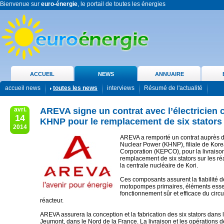
Bienvenue sur
euro-énergie
, le portail de toutes les énergies
ACCUEIL
NEWS
ANNUAIRE
accueil news
toutes les news
interviews
Résumé de l'actualité
avri.
AREVA signe un contrat avec l’électricien 
14
KHNP pour le remplacement de six stators
2014
AREVA a remporté un contrat auprès 
Nuclear Power (KHNP), filiale de Kore
Corporation (KEPCO), pour la livraison
remplacement de six stators sur les ré
la centrale nucléaire de Kori.
Ces composants assurent la fiabilité 
motopompes primaires, éléments esse
fonctionnement sûr et efficace du circu
réacteur.
AREVA assurera la conception et la fabrication des six stators dans 
Jeumont, dans le Nord de la France. La livraison et les opérations