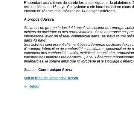
Répondant aux critères de sûreté les plus exigeants, la platefo
est certifiée dans 16 pays. Ce système a été fourni ou est en cours d
environ 80 réacteurs nucléaires de 14 designs différents.
A propos d'Areva
Areva est un groupe industriel français du secteur de l'énergie spéc
métiers du nucléaire et des renouvelables . Cette entreprise est pr
international avec un réseau commercial dans 100 pays et une prés
dans 43 pays.
Ses activités sont essentiellement liées à l'énergie nucléaire (extra
d'uranium, fabrication de combustibles nucléaires, construction de r
traitement des combustibles usés, exploitation nucléaire, propulsion
transport des matières radioactives…) et aux énergies renouvelables 
bioénergies, le solaire ainsi que l'hydrogène et le stockage d'énergi
Source
:
Communiqué Areva
Voir la fiche de l'entreprise
Areva
Retour