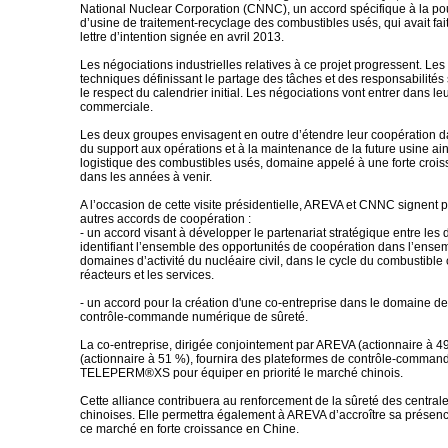
National Nuclear Corporation (CNNC), un accord spécifique à la pou
d’usine de traitement-recyclage des combustibles usés, qui avait fait
lettre d’intention signée en avril 2013.
Les négociations industrielles relatives à ce projet progressent. Les
techniques définissant le partage des tâches et des responsabilités 
le respect du calendrier initial. Les négociations vont entrer dans l
commerciale.
Les deux groupes envisagent en outre d’étendre leur coopération 
du support aux opérations et à la maintenance de la future usine ain
logistique des combustibles usés, domaine appelé à une forte croi
dans les années à venir.
A l’occasion de cette visite présidentielle, AREVA et CNNC signent p
autres accords de coopération :
- un accord visant à développer le partenariat stratégique entre le
identifiant l’ensemble des opportunités de coopération dans l’ense
domaines d’activité du nucléaire civil, dans le cycle du combustibl
réacteurs et les services.
- un accord pour la création d'une co-entreprise dans le domaine d
contrôle-commande numérique de sûreté.
La co-entreprise, dirigée conjointement par AREVA (actionnaire à 
(actionnaire à 51 %), fournira des plateformes de contrôle-comman
TELEPERM®XS pour équiper en priorité le marché chinois.
Cette alliance contribuera au renforcement de la sûreté des central
chinoises. Elle permettra également à AREVA d’accroître sa présence
ce marché en forte croissance en Chine.