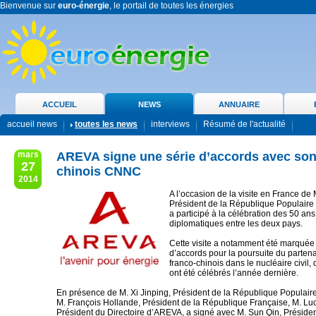
Bienvenue sur
euro-énergie
, le portail de toutes les énergies
ACCUEIL
NEWS
ANNUAIRE
accueil news
toutes les news
interviews
Résumé de l'actualité
mars
AREVA signe une série d’accords avec son
27
chinois CNNC
2014
A l’occasion de la visite en France de 
Président de la République Populair
a participé à la célébration des 50 ans
diplomatiques entre les deux pays.
Cette visite a notamment été marquée 
d’accords pour la poursuite du partena
franco-chinois dans le nucléaire civil,
ont été célébrés l’année dernière.
En présence de M. Xi Jinping, Président de la République Populair
M. François Hollande, Président de la République Française, M. Luc
Président du Directoire d’AREVA, a signé avec M. Sun Qin, Préside