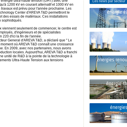
'énergie ultra-haute tension (UHT) avec une
Les news par secteur
qu'à 1200 kV en courant alternatif et 1000 kV en
 travaux est prévu pour l'année prochaine. Les
Technology Center d'AREVA T&D permettront le
 des essais de matériaux. Ces installations
n sophistiqués.
ux viennent seulement de commencer, le centre est
mployés, d'ingénieurs et de spécialistes
 220 d'ici la fin de l'année.
ecteur General d'AREVA T&D, a déclaré que " Le
au moment où AREVA T&D connaît une croissance
hine. En 2009, avec nos partenaires, nous avons
roduction locales. Aujourd'hui, AREVA T&D a franchi
ne unité de R&D à la pointe de la technologie à
pements Ultra-Haute Tension aux tensions