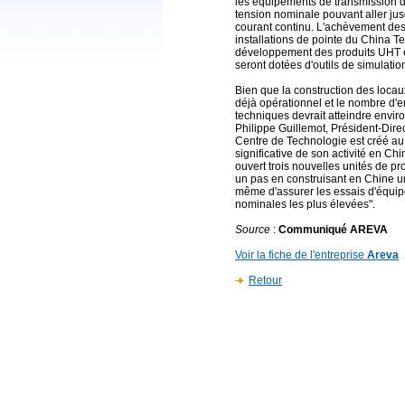
les équipements de transmission d
tension nominale pouvant aller jus
courant continu. L'achèvement des
installations de pointe du China 
développement des produits UHT et
seront dotées d'outils de simulatio
Bien que la construction des loca
déjà opérationnel et le nombre d'e
techniques devrait atteindre environ
Philippe Guillemot, Président-Dir
Centre de Technologie est créé 
significative de son activité en C
ouvert trois nouvelles unités de p
un pas en construisant en Chine u
même d'assurer les essais d'équi
nominales les plus élevées".
Source
:
Communiqué AREVA
Voir la fiche de l'entreprise
Areva
Retour