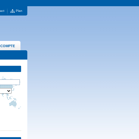
act
Plan
 COMPTE