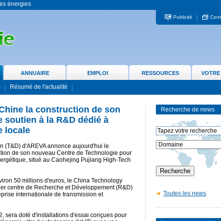
 les énergies
Publicité
Cont
ANNUAIRE
EMPLOI
RESSOURCES
VOTRE
s
Résumé de l'actualité
hine la construction de son
Recherche de news
 soutien à la R&D dédié à
e locale
ion (T&D) d'AREVA annonce aujourd'hui le
ction de son nouveau Centre de Technologie pour
 énergétique, situé au Caohejing Pujiang High-Tech
nviron 50 millions d'euros, le China Technology
ier centre de Recherche et Développement (R&D)
Toutes les news
prise internationale de transmission et
, sera doté d'installations d'essai conçues pour