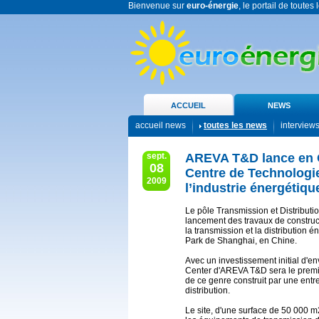
Bienvenue sur
euro-énergie
, le portail de toutes
ACCUEIL
NEWS
accueil news
toutes les news
interview
sept.
AREVA T&D lance en C
08
Centre de Technologie
2009
l’industrie énergétiqu
Le pôle Transmission et Distribut
lancement des travaux de constru
la transmission et la distribution
Park de Shanghai, en Chine.
Avec un investissement initial d'e
Center d'AREVA T&D sera le prem
de ce genre construit par une entre
distribution.
Le site, d'une surface de 50 000 m2