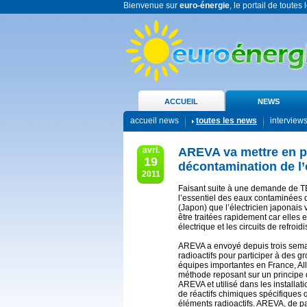
Bienvenue sur
euro-énergie
, le portail de toutes
ACCUEIL
NEWS
accueil news
toutes les news
interview
avri.
AREVA va mettre en p
19
décontamination de l’
2011
Faisant suite à une demande de T
l’essentiel des eaux contaminées 
(Japon) que l’électricien japonais
être traitées rapidement car elles
électrique et les circuits de refroi
AREVA a envoyé depuis trois semai
radioactifs pour participer à des 
équipes importantes en France, Al
méthode reposant sur un principe 
AREVA et utilisé dans les installati
de réactifs chimiques spécifiques 
éléments radioactifs. AREVA, de pa