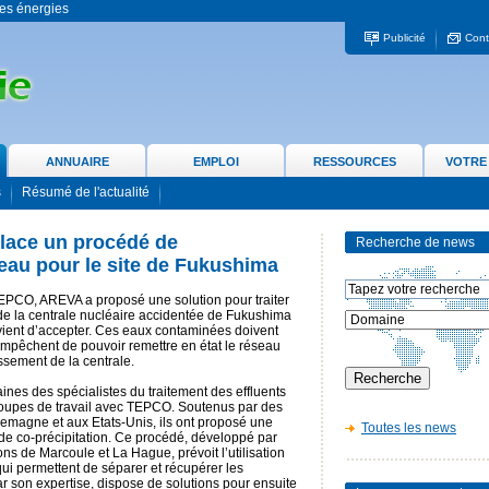
 les énergies
Publicité
Cont
ANNUAIRE
EMPLOI
RESSOURCES
VOTRE
s
Résumé de l'actualité
lace un procédé de
Recherche de news
eau pour le site de Fukushima
EPCO, AREVA a proposé une solution pour traiter
de la centrale nucléaire accidentée de Fukushima
 vient d’accepter. Ces eaux contaminées doivent
 empêchent de pouvoir remettre en état le réseau
dissement de la centrale.
nes des spécialistes du traitement des effluents
groupes de travail avec TEPCO. Soutenus par des
lemagne et aux Etats-Unis, ils ont proposé une
Toutes les news
de co-précipitation. Ce procédé, développé par
ons de Marcoule et La Hague, prévoit l’utilisation
qui permettent de séparer et récupérer les
r son expertise, dispose de solutions pour ensuite