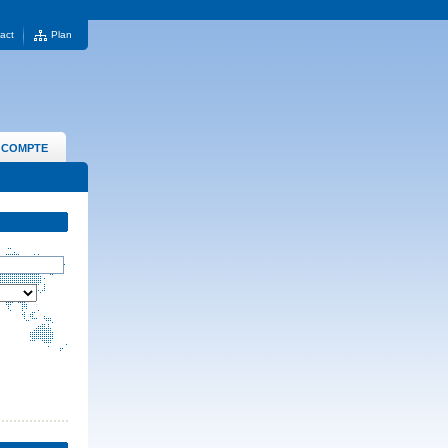
act
Plan
 COMPTE