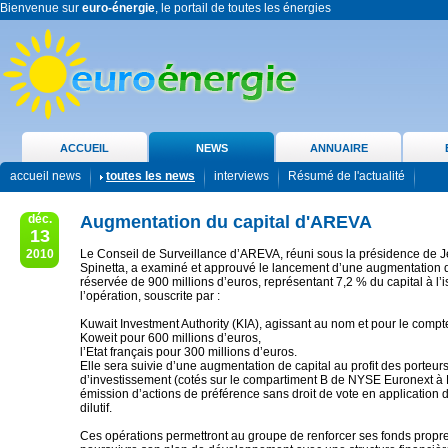
Bienvenue sur
euro-énergie
, le portail de toutes les énergies
ACCUEIL
NEWS
ANNUAIRE
accueil news
toutes les news
interviews
Résumé de l'actualité
déc.
Augmentation du capital d'AREVA
13
2010
Le Conseil de Surveillance d’AREVA, réuni sous la présidence de J
Spinetta, a examiné et approuvé le lancement d’une augmentation d
réservée de 900 millions d’euros, représentant 7,2 % du capital à l’
l’opération, souscrite par :
Kuwait Investment Authority (KIA), agissant au nom et pour le compte
Koweit pour 600 millions d’euros,
l’Etat français pour 300 millions d’euros.
Elle sera suivie d’une augmentation de capital au profit des porteurs 
d’investissement (cotés sur le compartiment B de NYSE Euronext à 
émission d’actions de préférence sans droit de vote en application de
dilutif.
Ces opérations permettront au groupe de renforcer ses fonds propre