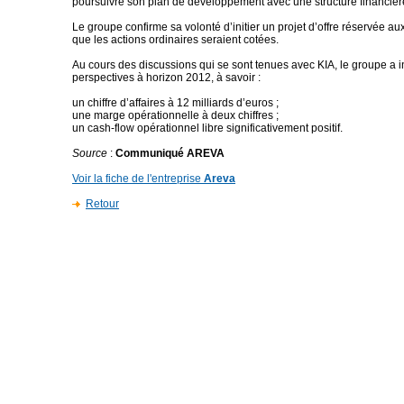
poursuivre son plan de développement avec une structure financièr
Le groupe confirme sa volonté d’initier un projet d’offre réservée aux
que les actions ordinaires seraient cotées.
Au cours des discussions qui se sont tenues avec KIA, le groupe a 
perspectives à horizon 2012, à savoir :
un chiffre d’affaires à 12 milliards d’euros ;
une marge opérationnelle à deux chiffres ;
un cash-flow opérationnel libre significativement positif.
Source
:
Communiqué AREVA
Voir la fiche de l'entreprise
Areva
Retour