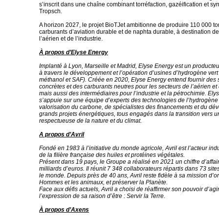
s’inscrit dans une chaîne combinant torréfaction, gazéification et sy
Tropsch.
A horizon 2027, le projet BioTJet ambitionne de produire 110 000 to
carburants d’aviation durable et de naphta durable, à destination d
l’aérien et de l’industrie.
À propos d’Elyse Energy
Implanté à Lyon, Marseille et Madrid, Elyse Energy est un producte
à travers le développement et l’opération d’usines d’hydrogène vert 
méthanol et SAF). Créée en 2020, Elyse Energy entend fournir des 
concrètes et des carburants neutres pour les secteurs de l’aérien et
mais aussi des intermédiaires pour l’industrie et la pétrochimie. El
s’appuie sur une équipe d’experts des technologies de l’hydrogène 
valorisation du carbone, de spécialistes des financements et du d
grands projets énergétiques, tous engagés dans la transition vers 
respectueuse de la nature et du climat.
A propos d’Avril
Fondé en 1983 à l’initiative du monde agricole, Avril est l’acteur indus
de la filière française des huiles et protéines végétales.
Présent dans 19 pays, le Groupe a réalisé en 2021 un chiffre d’affai
milliards d’euros. Il réunit 7 348 collaborateurs répartis dans 73 site
le monde. Depuis près de 40 ans, Avril reste fidèle à sa mission d’ori
Hommes et les animaux, et préserver la Planète.
Face aux défis actuels, Avril a choisi de réaffirmer son pouvoir d’agir
l’expression de sa raison d’être : Servir la Terre.
À propos d’Axens