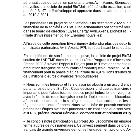
aéronautiques durables, en partenariat avec Avril, Axens, Bionext e
nouvelles. La société de projet BioTJet, créée à cette occasion, capit
procédé BioTfueL® développé et approuvé dans le cadre du proje
de 2010 à 2021.
Les partenaires du projet se sont entendus fin décembre 2022 sur la
financière de la société BioTJet. Cinq actionnaires ont confirmé leur 
dans le board de direction : Elyse Energy, Avril, Axens, Bionext et I
(filiale d’investissement d’IFP Energies nouvelles),
A l’issue de cette opération Elyse Energy détiendra plus des deux tie
principaux partenaires Avril, Axens, IFPI, se répartissant le solde à pa
En complément de son financement privé, la société de projet BioTJe
soutien de l’ADEME dans le cadre du 4ème Programme d’Investiss
France 2030 à travers l’Appel à Projets pour le "Développement d’un
production française de carburants aéronautiques durables". L’AD
financement pour la phase d’étude initiale de 4,9 millions d’euros d
de 3 millions d’euros d’avances remboursables.
« Nous sommes heureux et fiers d’avoir pu aboutir à un accord entre 
partenaires du projet BioTJet. Cette décision juridique et financière
importante pour l’aboutissement de ce projet industriel d’envergur
avec la feuille de route française pour le déploiement des biocarbur
aéronautiques durables, la stratégie nationale bas-carbone, et les
règlementaires européennes. Nous avons hâte de pouvoir enchainer
prochaines étapes avec nos partenaires de confiance que sont Avril
et IFPI », précise
Pascal Pénicaud, co-fondateur et président d’E
« Je conçois notre participation au projet BioTJet comme un engag
terme auprès de nos partenaires. Cet investissement dans ce projet 
français de grande envergure démontre l’engagement profond d’Ax