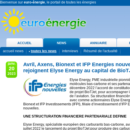
Bienvenue sur
euro-énergie
, le portail de toutes les énergies
ACCUEIL
NEWS
ANNUAIRE
accueil news
toutes les news
interviews
Résumé de l'actualité
janv.
Avril, Axens, Bionext et IFP Energies nouve
20
rejoignent Elyse Energy au capital de BioT
2023
Elyse Energy, PME industrielle pionni
molécules bas-carbone et ses partenai
décembre 2022 l’accord de constitutio
de projet BioTJet, pour accompagner 
de l’aviation. Sa structuration financièr
avec comme actionnaires Elyse Energy,
Bionext et IFP Investissements (IFPI), filiale d’investissement d’IFP 
nouvelles.
UNE STRUCTURATION FINANCIERE PARTENARIALE DEFINIE
Elyse Energy, spécialiste européen des carburants bas-carbone, av
juillet 2022 le lancement du projet BioTJet pour produire des carbur