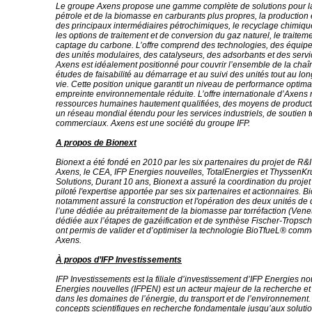
Le groupe Axens propose une gamme complète de solutions pour l
pétrole et de la biomasse en carburants plus propres, la production et
des principaux intermédiaires pétrochimiques, le recyclage chimiqu
les options de traitement et de conversion du gaz naturel, le traiteme
captage du carbone. L’offre comprend des technologies, des équipe
des unités modulaires, des catalyseurs, des adsorbants et des serv
Axens est idéalement positionné pour couvrir l’ensemble de la chaî
études de faisabilité au démarrage et au suivi des unités tout au lon
vie. Cette position unique garantit un niveau de performance optima
empreinte environnementale réduite. L’offre internationale d’Axens
ressources humaines hautement qualifiées, des moyens de product
un réseau mondial étendu pour les services industriels, de soutien 
commerciaux. Axens est une société du groupe IFP.
A propos de Bionext
Bionext a été fondé en 2010 par les six partenaires du projet de R&I 
Axens, le CEA, IFP Energies nouvelles, TotalEnergies et ThyssenKru
Solutions, Durant 10 ans, Bionext a assuré la coordination du projet
piloté l'expertise apportée par ses six partenaires et actionnaires. B
notamment assuré la construction et l'opération des deux unités de
l’une dédiée au prétraitement de la biomasse par torréfaction (Venett
dédiée aux l’étapes de gazéification et de synthèse Fischer-Tropsc
ont permis de valider et d’optimiser la technologie BioTfueL® comm
Axens.
À propos d’IFP Investissements
IFP Investissements est la filiale d’investissement d’IFP Energies no
Energies nouvelles (IFPEN) est un acteur majeur de la recherche et 
dans les domaines de l’énergie, du transport et de l’environnement.
concepts scientifiques en recherche fondamentale jusqu’aux soluti