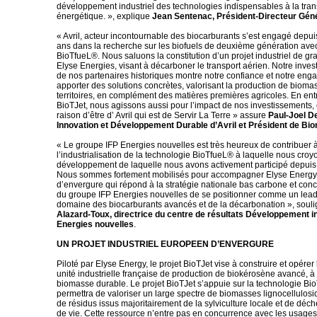
développement industriel des technologies indispensables à la tran
énergétique. », explique
Jean Sentenac, Président-Directeur Gén
« Avril, acteur incontournable des biocarburants s’est engagé depu
ans dans la recherche sur les biofuels de deuxième génération avec
BioTfueL®. Nous saluons la constitution d’un projet industriel de g
Elyse Energies, visant à décarboner le transport aérien. Notre inves
de nos partenaires historiques montre notre confiance et notre en
apporter des solutions concrètes, valorisant la production de biom
territoires, en complément des matières premières agricoles. En entr
BioTJet, nous agissons aussi pour l’impact de nos investissements, 
raison d’être d’ Avril qui est de Servir La Terre » assure
Paul-Joel De
Innovation et Développement Durable d’Avril et Président de Bio
« Le groupe IFP Energies nouvelles est très heureux de contribuer 
l’industrialisation de la technologie BioTfueL® à laquelle nous croy
développement de laquelle nous avons activement participé depuis
Nous sommes fortement mobilisés pour accompagner Elyse Energy 
d’envergure qui répond à la stratégie nationale bas carbone et concr
du groupe IFP Energies nouvelles de se positionner comme un lead
domaine des biocarburants avancés et de la décarbonation », soul
Alazard-Toux, directrice du centre de résultats Développement in
Energies nouvelles
.
UN PROJET INDUSTRIEL EUROPEEN D’ENVERGURE
Piloté par Elyse Energy, le projet BioTJet vise à construire et opérer
unité industrielle française de production de biokérosène avancé, à 
biomasse durable. Le projet BioTJet s’appuie sur la technologie Bi
permettra de valoriser un large spectre de biomasses lignocellulo
de résidus issus majoritairement de la sylviculture locale et de déch
de vie. Cette ressource n’entre pas en concurrence avec les usages