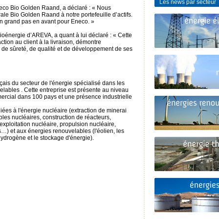
Les news par secteur
Eneco Bio Golden Raand, a déclaré : « Nous
rale Bio Golden Raand à notre portefeuille d’actifs.
e un grand pas en avant pour Eneco. »
bioénergie d’AREVA, a quant à lui déclaré : « Cette
ction au client à la livraison, démontre
de sûreté, de qualité et de développement de ses
çais du secteur de l'énergie spécialisé dans les
elables . Cette entreprise est présente au niveau
ercial dans 100 pays et une présence industrielle
liées à l'énergie nucléaire (extraction de minerai
bles nucléaires, construction de réacteurs,
exploitation nucléaire, propulsion nucléaire,
s…) et aux énergies renouvelables (l'éolien, les
'hydrogène et le stockage d'énergie).