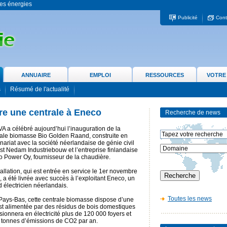
 les énergies
Publicité
Cont
ANNUAIRE
EMPLOI
RESSOURCES
VOTRE
s
Résumé de l'actualité
re une centrale à Eneco
Recherche de news
 a célébré aujourd’hui l’inauguration de la
rale biomasse Bio Golden Raand, construite en
nariat avec la société néerlandaise de génie civil
st Nedam Industriebouw et l’entreprise finlandaise
 Power Oy, fournisseur de la chaudière.
tallation, qui est entrée en service le 1er novembre
 a été livrée avec succès à l’exploitant Eneco, un
 électricien néerlandais.
Toutes les news
s Pays-Bas, cette centrale biomasse dispose d’une
est alimentée par des résidus de bois domestiques
visionnera en électricité plus de 120 000 foyers et
0 tonnes d’émissions de CO2 par an.