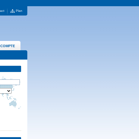
act
Plan
 COMPTE