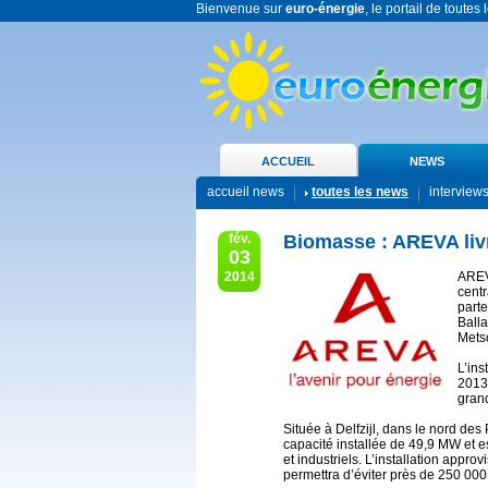
Bienvenue sur
euro-énergie
, le portail de toutes
ACCUEIL
NEWS
accueil news
toutes les news
interview
fév.
Biomasse : AREVA liv
03
2014
AREVA
cent
parte
Balla
Metso
L’ins
2013,
grand
Située à Delfzijl, dans le nord de
capacité installée de 49,9 MW et 
et industriels. L’installation appro
permettra d’éviter près de 250 00