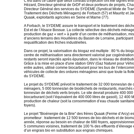
C'est dans ce cadre que deux contrats d'injection ont été signés en
Hézard, Directeur général de GrDF et deux porteurs de projets, Char
Directeur Général des services du SYDEME (Syndicat Mixte de Tran
Traitement des Déchets Ménagers) de Forbach (57) et Mauritz et J
Quaak, exploitants agricoles en Seine et Marne (77).
A Forbach, le SYDEME assure le transport et le traitement des déche
Est et de l’Alsace Bossue. La collecte sélective des déchets ménag
production de gaz « vert » à partir d’un centre de méthanisation, mi
d’anciens terrains des Houillères du Bassin de Lorraine, participant 
requalification des friches industrielles.
Dans ce projet, la valorisation du biogaz est multiple : 80 % du bioga
centre de méthanisation sera directement valorisé par cogénératio
restants seront injectés après épuration, dans le réseau de distribut
Grâce à la mise en place d'une station GNV (Gaz Naturel pour Véhicu
entre autres, utilisé comme biocarburant pour les bus de l’intercomm
véhicules de collecte des ordures ménagères ainsi que toute la flot
du SYDEME.
Le projet du SYDEME prévoit le traitement de 32 000 tonnes/an de 
ménagers, 5 000 tonnes/an de biodéchets de restaurants, marchés e
tonnes/an de déchets verts broyés. Le site devrait produire 400 00
biocarburant (soit l’équivalent de 400 000 litres de gasoil), 12 400
production de chaleur (soit la consommation d’eau chaude sanitaire
foyers).
Le projet "Bioénergie de la Brie" des frères Quaak (Ferme d’Arcy) e
prometteur : traitement de 12 500 tonnes de bio-déchets et de bio
année, réponse au besoin en chaleur de 680 foyers, approvisionn
5 communes voisines, traitement de 100 % des effluents d’élevage 
d’un engrais bio en substitution aux engrais chimiques.