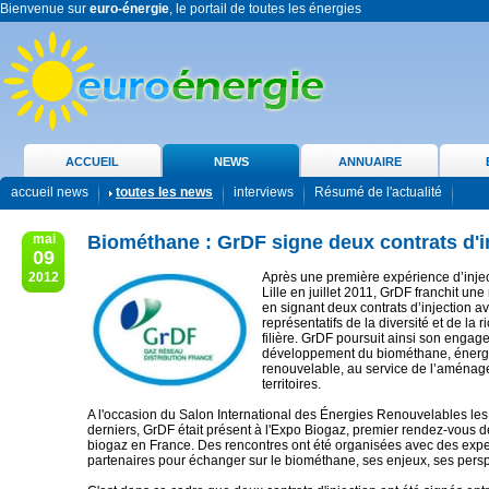
Bienvenue sur
euro-énergie
, le portail de toutes les énergies
ACCUEIL
NEWS
ANNUAIRE
accueil news
toutes les news
interviews
Résumé de l'actualité
mai
Biométhane : GrDF signe deux contrats d'i
09
2012
Après une première expérience d’injec
Lille en juillet 2011, GrDF franchit un
en signant deux contrats d’injection a
représentatifs de la diversité et de la 
filière. GrDF poursuit ainsi son engag
développement du biométhane, énergi
renouvelable, au service de l’aména
territoires.
A l'occasion du Salon International des Énergies Renouvelables les 3
derniers, GrDF était présent à l'Expo Biogaz, premier rendez-vous déd
biogaz en France. Des rencontres ont été organisées avec des expe
partenaires pour échanger sur le biométhane, ses enjeux, ses persp