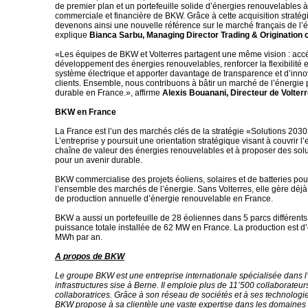
de premier plan et un portefeuille solide d’énergies renouvelables à
commerciale et financière de BKW. Grâce à cette acquisition straté
devenons ainsi une nouvelle référence sur le marché français de l’
explique
Bianca Sarbu, Managing Director Trading & Origination
«Les équipes de BKW et Volterres partagent une même vision : accé
développement des énergies renouvelables, renforcer la flexibilité et
système électrique et apporter davantage de transparence et d’inno
clients. Ensemble, nous contribuons à bâtir un marché de l’énergie 
durable en France.», affirme
Alexis Bouanani, Directeur de Volter
BKW en France
La France est l’un des marchés clés de la stratégie «Solutions 203
L’entreprise y poursuit une orientation stratégique visant à couvrir 
chaîne de valeur des énergies renouvelables et à proposer des sol
pour un avenir durable.
BKW commercialise des projets éoliens, solaires et de batteries pour
l’ensemble des marchés de l’énergie. Sans Volterres, elle gère déj
de production annuelle d’énergie renouvelable en France.
BKW a aussi un portefeuille de 28 éoliennes dans 5 parcs différent
puissance totale installée de 62 MW en France. La production est d
MWh par an.
A propos de BKW
Le groupe BKW est une entreprise internationale spécialisée dans l’
infrastructures sise à Berne. Il emploie plus de 11’500 collaborateur
collaboratrices. Grâce à son réseau de sociétés et à ses technologi
BKW propose à sa clientèle une vaste expertise dans les domaines