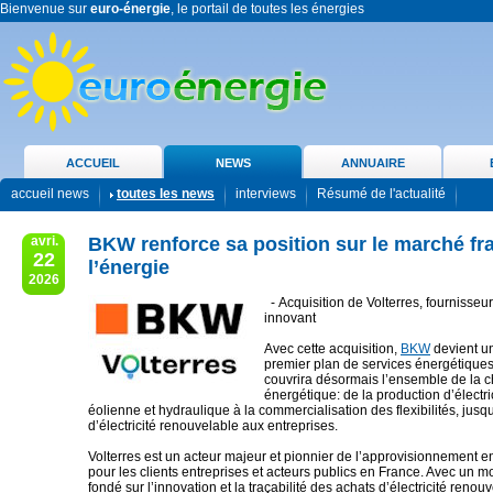
Bienvenue sur
euro-énergie
, le portail de toutes les énergies
ACCUEIL
NEWS
ANNUAIRE
accueil news
toutes les news
interviews
Résumé de l'actualité
avri.
BKW renforce sa position sur le marché fr
22
l’énergie
2026
- Acquisition de Volterres, fournisseur
innovant
Avec cette acquisition,
BKW
devient un
premier plan de services énergétiques
couvrira désormais l’ensemble de la c
énergétique: de la production d’électric
éolienne et hydraulique à la commercialisation des flexibilités, jusqu
d’électricité renouvelable aux entreprises.
Volterres est un acteur majeur et pionnier de l’approvisionnement en 
pour les clients entreprises et acteurs publics en France. Avec un 
fondé sur l’innovation et la traçabilité des achats d’électricité renouve