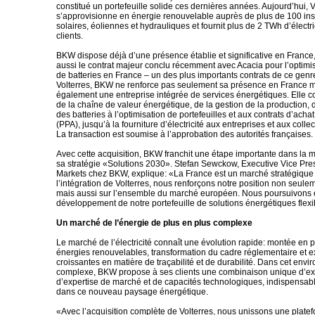
constitué un portefeuille solide ces dernières années. Aujourd’hui, V
s’approvisionne en énergie renouvelable auprès de plus de 100 inst
solaires, éoliennes et hydrauliques et fournit plus de 2 TWh d’électri
clients.
BKW dispose déjà d’une présence établie et significative en France
aussi le contrat majeur conclu récemment avec Acacia pour l’optim
de batteries en France – un des plus importants contrats de ce genr
Volterres, BKW ne renforce pas seulement sa présence en France m
également une entreprise intégrée de services énergétiques. Elle 
de la chaîne de valeur énergétique, de la gestion de la production, de
des batteries à l’optimisation de portefeuilles et aux contrats d’achat 
(PPA), jusqu’à la fourniture d’électricité aux entreprises et aux collec
La transaction est soumise à l’approbation des autorités françaises.
Avec cette acquisition, BKW franchit une étape importante dans la 
sa stratégie «Solutions 2030». Stefan Sewckow, Executive Vice Pre
Markets chez BKW, explique: «La France est un marché stratégique
l’intégration de Volterres, nous renforçons notre position non seule
mais aussi sur l’ensemble du marché européen. Nous poursuivons e
développement de notre portefeuille de solutions énergétiques flexi
Un marché de l’énergie de plus en plus complexe
Le marché de l’électricité connaît une évolution rapide: montée en
énergies renouvelables, transformation du cadre réglementaire et 
croissantes en matière de traçabilité et de durabilité. Dans cet env
complexe, BKW propose à ses clients une combinaison unique d’ex
d’expertise de marché et de capacités technologiques, indispensab
dans ce nouveau paysage énergétique.
«Avec l’acquisition complète de Volterres, nous unissons une plat