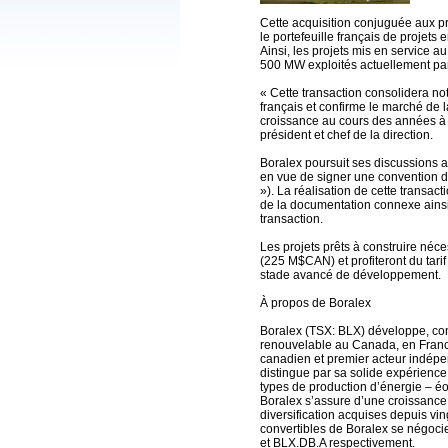
Cette acquisition conjuguée aux p
le portefeuille français de proje
Ainsi, les projets mis en service 
500 MW exploités actuellement pa
« Cette transaction consolidera n
français et confirme le marché de
croissance au cours des années à 
président et chef de la direction.
Boralex poursuit ses discussions a
en vue de signer une convention d’
»). La réalisation de cette transac
de la documentation connexe ainsi
transaction.
Les projets prêts à construire néc
(225 M$CAN) et profiteront du tari
stade avancé de développement.
À propos de Boralex
Boralex (TSX: BLX) développe, cons
renouvelable au Canada, en Franc
canadien et premier acteur indépen
distingue par sa solide expérience
types de production d’énergie – éo
Boralex s’assure d’une croissance
diversification acquises depuis vin
convertibles de Boralex se négoci
et BLX.DB.A respectivement.