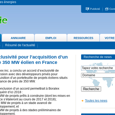
 les énergies
Publicité
Cont
ANNUAIRE
EMPLOI
RESSOURCES
VOTRE
s
Résumé de l'actualité
lusivité pour l’acquisition d’un
Recherche de news
de 350 MW éolien en France
ex inc. a conclu un accord d’exclusivité de
ussion avec des développeurs privés pour
uisition d’un portefeuille de projets éoliens situés
rance de près de 350 MW.
nclusion d’un accord permettrait à Boralex
uérir d’ici 2018 :
MW de projets prêts à construire (dont les mises en
ce s’étaleront au cours de 2017 et 2018);
Toutes les news
9 MW de projets à un stade avancé de
loppement; et
MW de projets à des stades préliminaires de
loppement.