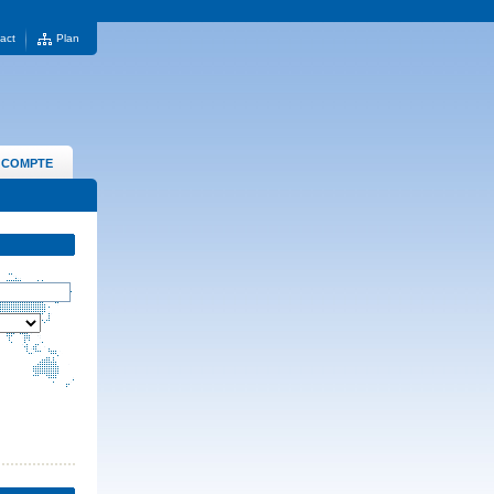
act
Plan
 COMPTE