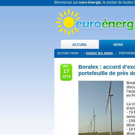
Bienvenue sur
euro-énergie
, le portail de toutes
ACCUEIL
NEWS
accueil news
toutes les news
interview
déc.
Boralex : accord d’exc
17
portefeuille de près 
2015
Boral
disc
l’acq
en F
La co
d’acq
- 79 
servi
- 15
déve
- 18 
déve