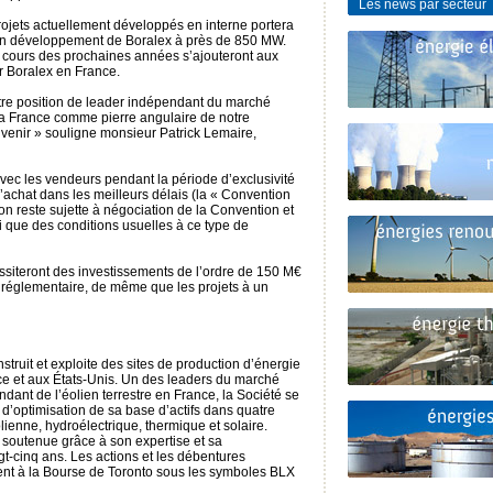
Les news par secteur
rojets actuellement développés en interne portera
ts en développement de Boralex à près de 850 MW.
au cours des prochaines années s’ajouteront aux
r Boralex en France.
otre position de leader indépendant du marché
 la France comme pierre angulaire de notre
venir » souligne monsieur Patrick Lemaire,
vec les vendeurs pendant la période d’exclusivité
achat dans les meilleurs délais (la « Convention
tion reste sujette à négociation de la Convention et
 que des conditions usuelles à ce type de
essiteront des investissements de l’ordre de 150 M€
f réglementaire, de même que les projets à un
truit et exploite des sites de production d’énergie
e et aux États-Unis. Un des leaders du marché
dant de l’éolien terrestre en France, la Société se
 d’optimisation de sa base d’actifs dans quatre
lienne, hydroélectrique, thermique et solaire.
 soutenue grâce à son expertise et sa
gt-cinq ans. Les actions et les débentures
ent à la Bourse de Toronto sous les symboles BLX