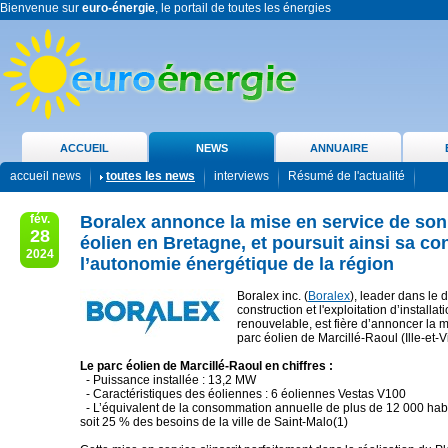
Bienvenue sur
euro-énergie
, le portail de toutes les énergies
ACCUEIL
NEWS
ANNUAIRE
accueil news
toutes les news
interviews
Résumé de l'actualité
fév.
Boralex annonce la mise en service de so
28
éolien en Bretagne, et poursuit ainsi sa con
2024
l’autonomie énergétique de la région
Boralex inc. (
Boralex
), leader dans le
construction et l'exploitation d’installa
renouvelable, est fière d’annoncer la 
parc éolien de Marcillé-Raoul (Ille-et-Vi
Le parc éolien de Marcillé-Raoul en chiffres :
- Puissance installée : 13,2 MW
- Caractéristiques des éoliennes : 6 éoliennes Vestas V100
- L’équivalent de la consommation annuelle de plus de 12 000 habit
soit 25 % des besoins de la ville de Saint-Malo(1)