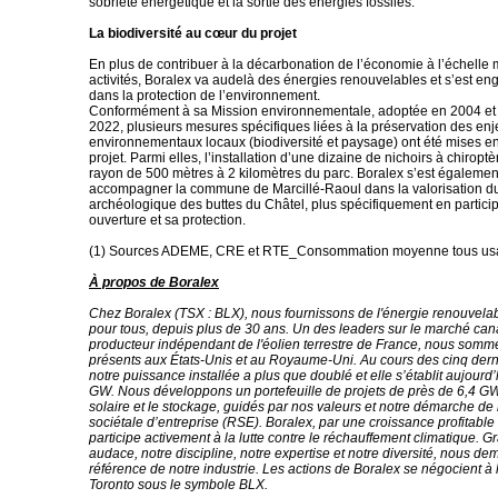
sobriété énergétique et la sortie des énergies fossiles.
La biodiversité au cœur du projet
En plus de contribuer à la décarbonation de l’économie à l’échelle
activités, Boralex va audelà des énergies renouvelables et s’est 
dans la protection de l’environnement.
Conformément à sa Mission environnementale, adoptée en 2004 et 
2022, plusieurs mesures spécifiques liées à la préservation des en
environnementaux locaux (biodiversité et paysage) ont été mises e
projet. Parmi elles, l’installation d’une dizaine de nichoirs à chiropt
rayon de 500 mètres à 2 kilomètres du parc. Boralex s’est égaleme
accompagner la commune de Marcillé-Raoul dans la valorisation du
archéologique des buttes du Châtel, plus spécifiquement en partici
ouverture et sa protection.
(1) Sources ADEME, CRE et RTE_Consommation moyenne tous us
À propos de Boralex
Chez Boralex (TSX : BLX), nous fournissons de l'énergie renouvela
pour tous, depuis plus de 30 ans. Un des leaders sur le marché can
producteur indépendant de l'éolien terrestre de France, nous som
présents aux États-Unis et au Royaume-Uni. Au cours des cinq der
notre puissance installée a plus que doublé et elle s’établit aujourd’
GW. Nous développons un portefeuille de projets de près de 6,4 GW 
solaire et le stockage, guidés par nos valeurs et notre démarche de
sociétale d’entreprise (RSE). Boralex, par une croissance profitable 
participe activement à la lutte contre le réchauffement climatique. G
audace, notre discipline, notre expertise et notre diversité, nous d
référence de notre industrie. Les actions de Boralex se négocient à
Toronto sous le symbole BLX.