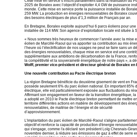
Cette mise en service s’inscrit parfaitement dans la réalisation du P
2025 de Boralex avec l’objectif d’exploiter 4,4 GW de puissance inst
monde. Cette mise en service porte la puissance installée de Boral
259 MW. La production en énergies renouvelables de Boralex couvr
des besoins électriques de plus d’1,3 million de Français par an.
En Bretagne, Boralex exploite aujourd’hui 6 parcs éoliens pour une
installée de 114 MW. Son agence d’exploitation locale est située à S
« Nous sommes très heureux de commencer l’année avec la mise en
éolien de Marcillé-Raoul qui va apporter sa contribution au mix éne
l’heure où l’électrification de nos usages ne peut se faire sans un 
des énergies renouvelables, chaque mise en service est une contri
supplémentaire aux ambitions de décarbonation de la France, renf
la compétitivité et la souveraineté énergétique de notre pays », a d
Wolff, premier vice-président et directeur général de Boralex en
Une nouvelle contribution au Pacte électrique breton
La région Bretagne bénéficie du deuxième gisement de vent en Fr
possède seulement 6% du parc éolien national. En important 85% 
électrique, elle est particulièrement exposée aux fluctuations du rés
Affirmant son engagement en faveur de la transition énergétique, l
a adopté en 2010 le Pacte électrique breton permettant de mettre e
territoire différentes actions en matière de développement des éner
renouvelables, de maitrise de l’énergie et de sécurité
d’approvisionnement.
L'implantation du parc éolien de Marcillé-Raoul s'aligne parfaitemen
objectif et renforce la capacité de production d'énergie renouvelab
qui s'engage, comme l'a déclaré son président Loïg Chesnais-Girar
novembre dernier, à réduire ses émissions de gaz à effet de serre en 