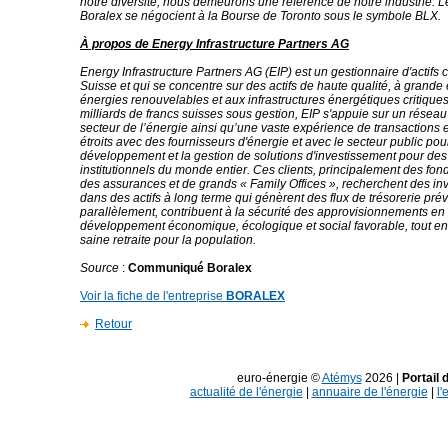
notre diversité, nous demeurons une référence de notre industrie. L
Boralex se négocient à la Bourse de Toronto sous le symbole BLX.
À propos de Energy Infrastructure Partners AG
Energy Infrastructure Partners AG (EIP) est un gestionnaire d'actifs c
Suisse et qui se concentre sur des actifs de haute qualité, à grande 
énergies renouvelables et aux infrastructures énergétiques critique
milliards de francs suisses sous gestion, EIP s'appuie sur un résea
secteur de l’énergie ainsi qu’une vaste expérience de transactions e
étroits avec des fournisseurs d'énergie et avec le secteur public pou
développement et la gestion de solutions d'investissement pour des
institutionnels du monde entier. Ces clients, principalement des fon
des assurances et de grands « Family Offices », recherchent des in
dans des actifs à long terme qui génèrent des flux de trésorerie prévi
parallèlement, contribuent à la sécurité des approvisionnements en 
développement économique, écologique et social favorable, tout e
saine retraite pour la population.
Source
:
Communiqué Boralex
Voir la fiche de l'entreprise
BORALEX
Retour
euro-énergie ©
Atémys
2026 |
Portail 
actualité de l'énergie
|
annuaire de l'énergie
|
l'