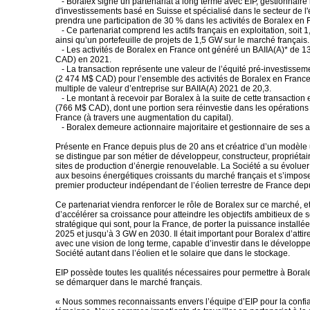
- Boralex signe un partenariat à long terme avec EIP, gestionnaire
d'investissements basé en Suisse et spécialisé dans le secteur de l'
prendra une participation de 30 % dans les activités de Boralex en 
- Ce partenariat comprend les actifs français en exploitation, soit 1
ainsi qu’un portefeuille de projets de 1,5 GW sur le marché français.
- Les activités de Boralex en France ont généré un BAIIA(A)* de 
CAD) en 2021.
- La transaction représente une valeur de l’équité pré-investisse
(2 474 M$ CAD) pour l’ensemble des activités de Boralex en France
multiple de valeur d’entreprise sur BAIIA(A) 2021 de 20,3.
- Le montant à recevoir par Boralex à la suite de cette transaction
(766 M$ CAD), dont une portion sera réinvestie dans les opérations
France (à travers une augmentation du capital).
- Boralex demeure actionnaire majoritaire et gestionnaire de ses ac
Présente en France depuis plus de 20 ans et créatrice d’un modèle
se distingue par son métier de développeur, constructeur, propriétair
sites de production d’énergie renouvelable. La Société a su évolue
aux besoins énergétiques croissants du marché français et s’impose
premier producteur indépendant de l’éolien terrestre de France dep
Ce partenariat viendra renforcer le rôle de Boralex sur ce marché, et
d’accélérer sa croissance pour atteindre les objectifs ambitieux de 
stratégique qui sont, pour la France, de porter la puissance install
2025 et jusqu’à 3 GW en 2030. Il était important pour Boralex d’attir
avec une vision de long terme, capable d’investir dans le développe
Société autant dans l’éolien et le solaire que dans le stockage.
EIP possède toutes les qualités nécessaires pour permettre à Boral
se démarquer dans le marché français.
« Nous sommes reconnaissants envers l’équipe d’EIP pour la confi