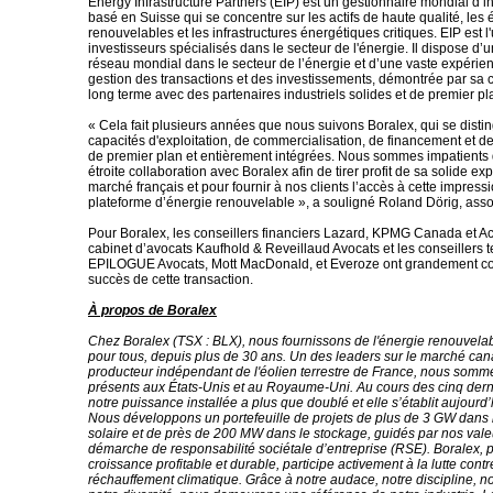
Energy Infrastructure Partners (EIP) est un gestionnaire mondial d’
basé en Suisse qui se concentre sur les actifs de haute qualité, les
renouvelables et les infrastructures énergétiques critiques. EIP est l
investisseurs spécialisés dans le secteur de l'énergie. Il dispose d’
réseau mondial dans le secteur de l’énergie et d’une vaste expérie
gestion des transactions et des investissements, démontrée par sa c
long terme avec des partenaires industriels solides et de premier pl
« Cela fait plusieurs années que nous suivons Boralex, qui se disti
capacités d'exploitation, de commercialisation, de financement et 
de premier plan et entièrement intégrées. Nous sommes impatients d
étroite collaboration avec Boralex afin de tirer profit de sa solide ex
marché français et pour fournir à nos clients l’accès à cette impres
plateforme d’énergie renouvelable », a souligné Roland Dörig, asso
Pour Boralex, les conseillers financiers Lazard, KPMG Canada et Ac
cabinet d’avocats Kaufhold & Reveillaud Avocats et les conseillers 
EPILOGUE Avocats, Mott MacDonald, et Everoze ont grandement co
succès de cette transaction.
À propos de Boralex
Chez Boralex (TSX : BLX), nous fournissons de l'énergie renouvela
pour tous, depuis plus de 30 ans. Un des leaders sur le marché can
producteur indépendant de l'éolien terrestre de France, nous som
présents aux États-Unis et au Royaume-Uni. Au cours des cinq der
notre puissance installée a plus que doublé et elle s’établit aujourd
Nous développons un portefeuille de projets de plus de 3 GW dans l'
solaire et de près de 200 MW dans le stockage, guidés par nos valeu
démarche de responsabilité sociétale d’entreprise (RSE). Boralex, 
croissance profitable et durable, participe activement à la lutte contr
réchauffement climatique. Grâce à notre audace, notre discipline, no