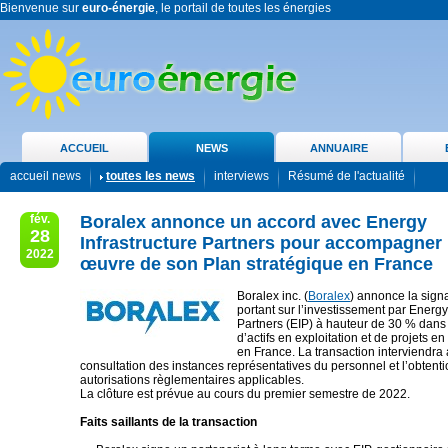
Bienvenue sur
euro-énergie
, le portail de toutes les énergies
ACCUEIL
NEWS
ANNUAIRE
accueil news
toutes les news
interviews
Résumé de l'actualité
fév.
Boralex annonce un accord avec Energy
28
Infrastructure Partners pour accompagner 
2022
œuvre de son Plan stratégique en France
Boralex inc. (
Boralex
) annonce la sign
portant sur l’investissement par Energy
Partners (EIP) à hauteur de 30 % dans 
d’actifs en exploitation et de projets 
en France. La transaction interviendra 
consultation des instances représentatives du personnel et l’obtent
autorisations règlementaires applicables.
La clôture est prévue au cours du premier semestre de 2022.
Faits saillants de la transaction