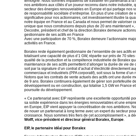
témoigne. Nous sommes impatients de travailler en partenariat à la 
nos ambitions aux côtés d’un joueur reconnu dans notre industrie, q
secteur des énergies renouvelables en Europe et qui partage nos v
de responsabilité sociétale d’entreprise. En plus d’une création de 
significative pour nos actionnaires, cet investissement illustre la qual
notre équipe en France et au Canada et nous permet de valoriser ce
unique que nous construisons depuis plus de 20 ans maintenant », a
Decostre, président et chef de la direction.Boralex demeure actionna
gestionnaire de ses actifs en France
Avec une participation de 70 %, Boralex demeure l’actionnaire major
activités en France.
Boralex reste également gestionnaire de l’ensemble de ses actifs en
totalisant une capacité de plus d’1 GW, répartie sur près de 70 sites
qualité de la production et la compétence industrielle de Boralex qu
maintenance de ses actifs permettent d’allonger la durée de vie de c
soit par la signature d’un contrat d’achat d’électricité directement au
commerciaux et industriels (PPA corporatif), soit sous la forme d’un
Notons que les contrats de vente actuels des actifs ont une durée 
de 9 ans. Boralex continuera également de gérer son portefeuille de
développement ou en construction, qui totalise 1,5 GW en France et
poursuite du développement.
« Ce partenariat avec EIP représente une excellente opportunité po
sa solide expérience dans les énergies renouvelables et une empre
en Europe, EIP vient appuyer la concrétisation de nos ambitions. Notr
de nouer un partenariat à long terme avec un expert du secteur pour
croissance. Nous sommes très fiers de cet accomplissement », a dé
Wolff, vice-président et directeur général Boralex, Europe
.
EIP, le partenaire idéal pour Boralex