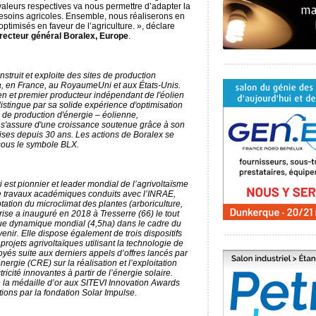
aleurs respectives va nous permettre d’adapter la
besoins agricoles. Ensemble, nous réaliserons en
ptimisés en faveur de l’agriculture. », déclare
irecteur général Boralex, Europe
.
struit et exploite des sites de production
, en France, au RoyaumeUni et aux États-Unis.
 et premier producteur indépendant de l'éolien
distingue par sa solide expérience d'optimisation
s de production d'énergie – éolienne,
x s'assure d'une croissance soutenue grâce à son
uises depuis 30 ans. Les actions de Boralex se
sous le symbole BLX.
 est pionnier et leader mondial de l’agrivoltaïsme
 travaux académiques conduits avec l’INRAE,
tation du microclimat des plantes (arboriculture,
prise a inauguré en 2018 à Tresserre (66) le tout
que dynamique mondial (4,5ha) dans le cadre du
ir. Elle dispose également de trois dispositifs
rojets agrivoltaïques utilisant la technologie de
yés suite aux derniers appels d’offres lancés par
ergie (CRE) sur la réalisation et l’exploitation
tricité innovantes à partir de l’énergie solaire.
 la médaille d’or aux SITEVI Innovation Awards
utions par la fondation Solar Impulse.