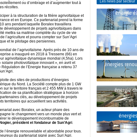
Les news par secteur
nsoleillement ou d’ombrage et d’augmenter tout à
des récoltes.
ciper à la structuration de la filière agrivoltaïque et
ance et en Europe. Ce partenariat prend la forme
10 ans pendant laquelle Boralex travaillera
le développement de projets agrivoltaïques dans
été mettra sa maitrise complète du cycle de vie
de l’agriculture et pourra compter sur Sun’Agri
e et le pilotage des persiennes.
 mondial de l’agrivoltaïsme. Après près de 10 ans de
reprise a inauguré en 2018 à Tresserre (66) en
eur agrivoltaïque dynamique mondial (4,5ha). Lors
 solaire photovoltaïque innovant », en avril et
Régulation de l’Energie française a retenu 37
Sun’Agri.
ploite des sites de productions d’énergies
érique du Nord. La Société compte plus de 1 GW
on sur le territoire français et 2 455 MW à travers le
ication de sa planification stratégique à horizon
partenaires clés, au développement de projets
s territoires qui accueillent ses activités.
tenariat avec Boralex, un acteur phare des
pagne le changement vers un monde plus vert et
lérer le développement incontournable de
Nogier, président et fondateur de Sun’Agri
.
de l’énergie renouvelable et abordable pour tous.
eureux du partenariat signé avec Sun’Agri.