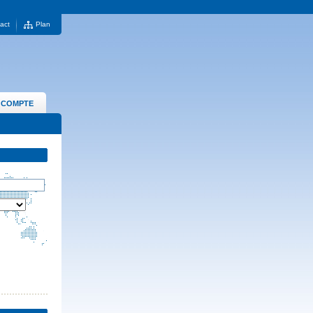
act
Plan
 COMPTE