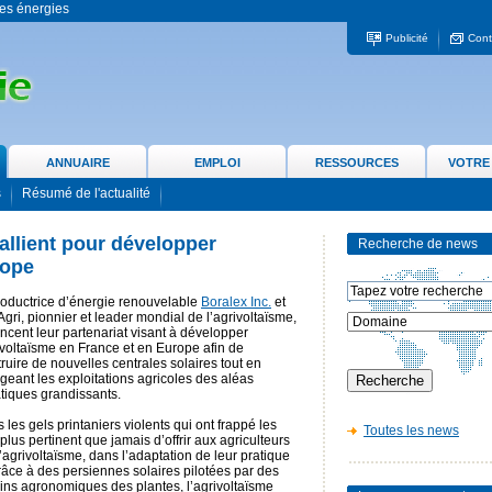
 les énergies
Publicité
Cont
ANNUAIRE
EMPLOI
RESSOURCES
VOTRE
s
Résumé de l'actualité
’allient pour développer
Recherche de news
rope
roductrice d’énergie renouvelable
Boralex Inc.
et
gri, pionnier et leader mondial de l’agrivoltaïsme,
cent leur partenariat visant à développer
ivoltaïsme en France et en Europe afin de
ruire de nouvelles centrales solaires tout en
geant les exploitations agricoles des aléas
tiques grandissants.
 les gels printaniers violents qui ont frappé les
Toutes les news
 plus pertinent que jamais d’offrir aux agriculteurs
l’agrivoltaïsme, dans l’adaptation de leur pratique
âce à des persiennes solaires pilotées par des
ins agronomiques des plantes, l’agrivoltaïsme