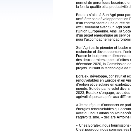
permet de gérer leurs besoins d’e
la fois la qualité et la productivité 
Boralex s’allie à Sun’Agri pour parti
accélérer son développement en Fr
d’un contrat cadre d’une durée de 
exclusivement avec Sun’Agri pour 
l’Union Européenne. Ainsi, la Soci
d’un projet énergétique au service 
pour l’accompagnement agronomiqu
Sun’Agri est le pionnier et leader
recherche et développement, l’ent
France le tout premier démonstrat
des deux derniers appels d’offres «
décembre 2020, la Commission de 
projets utilisant la technologie de 
Boralex, développe, construit et ex
renouvelables en Europe et en Am
d’éolien et de solaire en exploitati
monde. Guidée par le volet diversif
2023, Boralex s’engage, avec des 
agrivoltaïques adaptés aux différent
« Je me réjouis d’annoncer ce par
énergies renouvelables qui accom
avec qui nous allons pouvoir accé
l’agrivoltaïsme. » déclare
Antoine 
« Chez Boralex, nous fournissons 
C’est pourquoi nous sommes très h