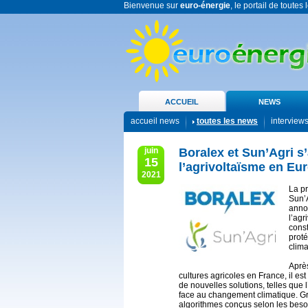
Bienvenue sur
euro-énergie
, le portail de toutes
ACCUEIL
NEWS
accueil news
toutes les news
interview
juin
Boralex et Sun’Agri s
15
l’agrivoltaïsme en Eu
2021
La p
Sun’A
annon
l’agr
const
proté
clima
Après
cultures agricoles en France, il est
de nouvelles solutions, telles que 
face au changement climatique. Gr
algorithmes conçus selon les beso