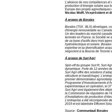
L’alliance de nos compétences et v
production d’énergie solaire aux 
Europe des projets agrivoltaïques o
Nicolas Wolff, Viceprésident et d
À propos de Boralex
Boralex (TSX : BLX) développe, con
d'énergie renouvelable au Canada
Un des leaders du marché canadien
terrestre en France, la Société se 
de sa base d'actifs dans trois type
hydroélectrique et solaire. Borale
expertise et sa diversification acq
négocient à la Bourse de Toronto 
À propos de Sun’Agri
Spin-off du groupe Sun’R, Sun’Agri
dynamique. Forte de 12 années de
Sun’Agri offre des solutions d’adap
viticulture et maraîchage). L’entre
premier démonstrateur agrivoltaï
Programme d’Investissements d’Aven
expérimentaux en opération, et 37 p
Sun’Agri vont également être déplo
la Commission de régulation de l’én
d’Installations de production d’élec
L’entreprise a été récompensée de
2019 et est labelisée Efficient Sol
Source
:
Communiqué Boralex