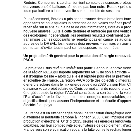
Réduire, Compenser). Le chantier tient compte des espèces protég
des zones ont été balisées afin de ne pas leur nuire. Boralex prête c
toute particulière à la biodiversité sur l’ensemble de ses parcs.
Plus récemment, Boralex a pris connaissance des informations tran
opposants selon lesquelles la présence de nouvelles espèces proté
recensée sur le site. Sur la base de ces informations, Boralex a pr
nouvelle analyse. Suite à cette dernière et renforcée par une vérifica
des écologues indépendants, les premiers résultats confirment que 
transmises par les opposants ne remettent pas en cause les autori
auprès de la DREAL, les mesures déjà prévues – et mises en œuvre
permettant d’éviter tout impact sur les espèces mentionnées.
Un projet d’intérêt général pour la production d’énergie renouvel
PACA
Le projet de Cruis revêt un intérêt tout particulier pour l’approvisio
de la région PACA qui importe aujourd’hui 60 % de son électricité – 
est d’origine fossile – alors qu’elle est réputée pour être la première
ensoleillée de France. La région PACA porte des objectifs d’intégra
d’énergie solaire dans le mix énergétique d’ici 2030 via son Plan 
d’avance ». Le projet solaire de Cruis permet ainsi de répondre aux
énergétiques de la région PACA et concrétise, à son échelle, la volo
l’Etat d’accélérer le développement des énergies renouvelables, po
objectifs climatiques, assurer l’indépendance et la sécurité d’appr
électricité du pays.
La France est en effet engagée dans une transition énergétique dont 
d’atteindre la neutralité carbone à l’horizon 2050. Ceci implique d’
production d’électricité. Or d’ici 2035, seules les énergies renouvel
capables, par leur compétitivité et leur vitesse de déploiement, d’
France vers son électrification et dans la lutte contre le réchauffeme