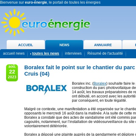
Bienvenue sur
euro-énergie
, le portail de toutes les énergies
ACCUEIL
NEWS
ANNUAIRE
accueil news
toutes les news
interviews
Résumé de l'actualité
aoû.
Boralex fait le point sur le chantier du parc
22
Cruis (04)
2023
Boralex inc. (
Boralex
) souhaite faire le
construction du parc photovoltaïque de
14 août, les travaux préparatoires de r
ont débuté, en accord avec les autorit
par conséquent, en toute légalité.
Malgré ce contexte, une manifestation a été organisée sur le chanti
opposants le mercredi 16 août dans la matinée. A la suite de cette m
Boralex a constaté que des actes de vandalisme ont été commis par
cagoulés, notamment, sur l’installation de vidéosurveillance du site 
volontairement détériorée.
Boralex a déposé une plainte auprès de la gendarmerie et déplore