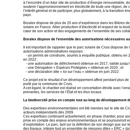
à l’encontre d’un futur site de production d’énergie renouvelable, don
soutenir l’approvisionnement en électricité de toute une région, de 
l’intérêt général et de participer, plus globalement, à la transition é
pays.
Boralex dispose de plus de 20 ans d’expérience dans les filières de 
solaire en France. Allier production d’électricité et respect de la biod
cœur de son action et des engagements de l’ensemble de ses colla
Boralex dispose de l’ensemble des autorisations nécessaires au
Il est important de rappeler que le parc solaire de Cruis dispose de
autorisations administratives requises :
- un permis de construire, soumis à enquête publique, obtenu en 
en 2022 ;
- une autorisation de défrichement obtenue en 2017, valide jusqu’
- une Dérogation « Espèces Protégées » obtenue en 2020 ; et
- une déclaration dite « loi sur l’eau » obtenue en juin 2022.
Ce projet est le résultat d’un développement affiné pendant plus de 
porté par la commune de Cruis.
A cet égard, le chantier est réalisé en concertation étroite avec l’en
prenantes, les services de l’État et les élus locaux.
La biodiversité prise en compte tout au long du développement d
Des expertises environnementales ont été menées sur le site de Cr
acteurs indépendants dès 2009.
Ces expertises continuent actuellement, en phase chantier, pour ass
prise en compte des enjeux environnementaux et se poursuivront 
d’exploitation. Le parc, tant sur la définition de son design que sur 
des travaux, intègre tout un ensemble de mesures dites « ERC » (pou