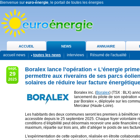
Bienvenue sur
euro-énergie
, le portail de toutes les énergies
ACCUEIL
NEWS
ANNUAIRE
accueil news
toutes les news
interviews
Résumé de l'actualité
sept.
Boralex lance l’opération « L’énergie prime
29
permettre aux riverains de ses parcs éolien
2025
solaires de réduire leur facture énergétiqu
Boralex inc. (
Boralex
) (TSX : BLX) ann
lancement du pilote de son opération 
par Boralex », déployée sur les commu
Mercœur (Haute-Loire).
Les habitants des deux communes seront les premiers à bénéficier de
accessible depuis le 25 septembre 2025. Chaque foyer volontaire 
conditions d’éligibilité peut désormais recevoir une aide financière
maximum, répartie sur trois ans, afin d’alléger le poids de ses factur
L'expérimentation de cette opération, réalisée en étroite collaborati