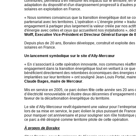
communes, permettra d'en mesurer les impacts sur le territoire, en 
adaptation du dispositif et d'un élargissement progressif à d'autres 
solaires en exploitation en France.
« Nous sommes convaincus que la transition énergétique doit se co
partenariat avec les territoires. L’opération « L’énergie prime » tradu
engagement à partager plus largement la valeur créée par nos actif
d'énergie avec celles et ceux qui accueillent nos installations », dé
Wolff, Executive Vice-Président et Directeur Général Europe de 
Depuis plus de 20 ans, Boralex développe, construit et exploite des 
solaires en France.
Un lancement symbolique sur le site d’Ally-Mercœur
« En s’associant à cette opération innovante, nos communes réaffir
engagement dans la transition énergétique tout en veillant à ce que
bénéficient directement des retombées économiques des énergies 
implantées sur leur territoire » ont souligné Jean-Louis Portal, maire
Claude Bages, maire de Mercœur
.
Mis en service en 2005, ce parc éolien fête cette année ses 20 ans 
d’électricité renouvelable et illustre deux décennies d’engagement
faveur de la décarbonation énergétique du territoire.
Le site d’Ally-Mercoeur revêt également une valeur pour l’entreprise, 
lors de sa mise en service, le parc éolien le plus puissant de France.
pour marquer cet anniversaire et pour souligner son rôle historique
ce parc a été désigné comme territoire pilote de cette opération.
À propos de Boralex