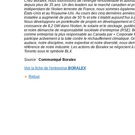
Chez Boralex, nous fournissons de l'énergie renouvelable et aborda
depuis plus de 35 ans. Un des leaders sur le marché canadien et p
indépendant de l'éolien terrestre de France, nous sommes égaleme
États-Unis et au Royaume-Uni. Au cours des cinq dernières années
installée a augmenté de plus de 50 % et elle s’établit aujourd’hui à
Nous développons un portefeuille de projets en développement et
croissance de 8,2 GW dans l'éolien, le solaire et le stockage, guidé
et notre démarche de responsabilité sociétale d’entreprise (RSE). 
comme entreprise la plus responsable au Canada par « Corporate K
participe activement à la lutte contre le réchauffement climatique. G
audace, notre discipline, notre expertise et notre diversité, nous d
référence de notre industrie. Les actions de Boralex se négocient à
Toronto sous le symbole BLX.
Source
:
Communiqué Boralex
Voir la fiche de l'entreprise
BORALEX
Retour