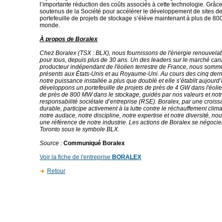
l’importante réduction des coûts associés à cette technologie. Grâce
soutenus de la Société pour accélérer le développement de sites d
portefeuille de projets de stockage s’élève maintenant à plus de 8
monde.
À propos de Boralex
Chez Boralex (TSX : BLX), nous fournissons de l'énergie renouvela
pour tous, depuis plus de 30 ans. Un des leaders sur le marché can
producteur indépendant de l'éolien terrestre de France, nous som
présents aux États-Unis et au Royaume-Uni. Au cours des cinq der
notre puissance installée a plus que doublé et elle s’établit aujour
développons un portefeuille de projets de près de 4 GW dans l'éolien
de près de 800 MW dans le stockage, guidés par nos valeurs et no
responsabilité sociétale d’entreprise (RSE). Boralex, par une croissa
durable, participe activement à la lutte contre le réchauffement clim
notre audace, notre discipline, notre expertise et notre diversité, 
une référence de notre industrie. Les actions de Boralex se négocie
Toronto sous le symbole BLX.
Source
:
Communiqué Boralex
Voir la fiche de l'entreprise
BORALEX
Retour