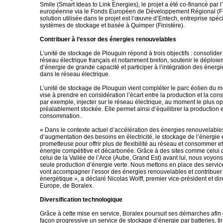
Smile (Smart Ideas to Link Energies), le projet a été co-financé par 
européenne via le Fonds Européen de Développement Régional (
solution utilisée dans le projet est l’œuvre d’Entech, entreprise spéc
systèmes de stockage et basée à Quimper (Finistère).
Contribuer à l’essor des énergies renouvelables
L’unité de stockage de Plouguin répond à trois objectifs : consolider 
réseau électrique français et notamment breton, soutenir le déploi
d’énergie de grande capacité et participer à l’intégration des énerg
dans le réseau électrique.
L’unité de stockage de Plouguin vient compléter le parc éolien du 
vise à prendre en considération l’écart entre la production et la co
par exemple, injecter sur le réseau électrique, au moment le plus op
préalablement stockée. Elle permet ainsi d’équilibrer la production e
consommation.
« Dans le contexte actuel d’accélération des énergies renouvelable
d’augmentation des besoins en électricité, le stockage de l’énergie 
prometteuse pour offrir plus de flexibilité au réseau et consommer 
énergie compétitive et décarbonée. Grâce à des sites comme celui d
celui de la Vallée de l’Arce (Aube, Grand Est) avant lui, nous voyons
seule production d’énergie verte. Nous mettons en place des servic
vont accompagner l’essor des énergies renouvelables et contribuer à
énergétique », a déclaré Nicolas Wolff, premier vice-président et dir
Europe, de Boralex.
Diversification technologique
Grâce à cette mise en service, Boralex poursuit ses démarches afin
façon progressive un service de stockage d’énergie par batteries, tira