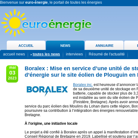
Bienvenue sur
euro-énergie
, le portail de toutes les énergies
ACCUEIL
NEWS
ANNUAIRE
accueil news
toutes les news
interviews
Résumé de l'actualité
mai
Boralex : Mise en service d’une unité de s
03
d’énergie sur le site éolien de Plouguin en
2023
Boralex inc.
est heureuse d’annoncer l
de sa deuxième unité de stockage en F
batterie, capable de stocker plus de 3
est installée au sein du site éolien de 
(Finistère, Bretagne). Après avoir ann
service du parc éolien des Moulins du Lohan dans cette région, Bora
poursuivre sa contribution à l’intégration des énergies renouvelabl
Bretagne.
À l’origine, une initiative locale
Le projet a été confié à Boralex après un appel à manifestation d’int
Conseil Régional de Bretagne en 2019. Labellisé et soutenu par l’a