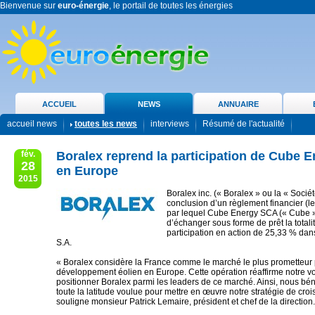
Bienvenue sur
euro-énergie
, le portail de toutes les énergies
ACCUEIL
NEWS
ANNUAIRE
accueil news
toutes les news
interviews
Résumé de l'actualité
fév.
Boralex reprend la participation de Cube 
28
en Europe
2015
Boralex inc. (« Boralex » ou la « Socié
conclusion d’un règlement financier (l
par lequel Cube Energy SCA (« Cube 
d’échanger sous forme de prêt la totali
participation en action de 25,33 % da
S.A.
« Boralex considère la France comme le marché le plus prometteur 
développement éolien en Europe. Cette opération réaffirme notre v
positionner Boralex parmi les leaders de ce marché. Ainsi, nous bén
toute la latitude voulue pour mettre en œuvre notre stratégie de cro
souligne monsieur Patrick Lemaire, président et chef de la direction.