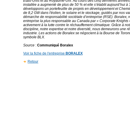
États-Unis et au Royaume-Uni. Au cours des cinq dernières années
installée a augmenté de plus de 50 % et elle s’établit aujourd’hui 
développons un portefeuille de projets en développement et Chemi
de 8,2 GW dans l'éolien, le solaire et le stockage, guidés par nos va
démarche de responsabilité sociétale d’entreprise (RSE). Boralex
entreprise la plus responsable au Canada par « Corporate Knights »
activement à la lutte contre le réchauffement climatique. Grâce à no
discipline, notre expertise et notre diversité, nous demeurons une r
industrie. Les actions de Boralex se négocient à la Bourse de Toron
symbole BLX.
Source
:
Communiqué Boralex
Voir la fiche de l'entreprise
BORALEX
Retour