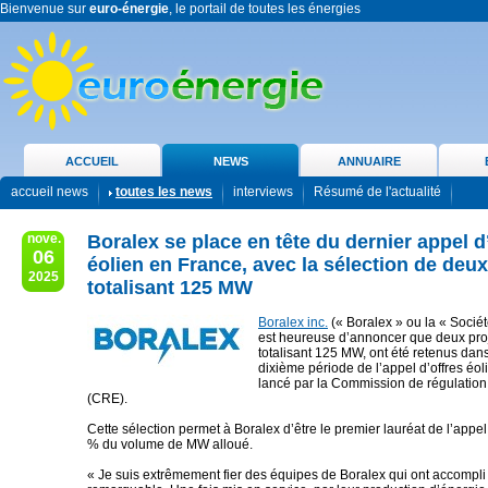
Bienvenue sur
euro-énergie
, le portail de toutes les énergies
ACCUEIL
NEWS
ANNUAIRE
accueil news
toutes les news
interviews
Résumé de l'actualité
nove.
Boralex se place en tête du dernier appel d
06
éolien en France, avec la sélection de deux
2025
totalisant 125 MW
Boralex inc.
(« Boralex » ou la « Sociét
est heureuse d’annoncer que deux proj
totalisant 125 MW, ont été retenus dans
dixième période de l’appel d’offres éol
lancé par la Commission de régulation
(CRE).
Cette sélection permet à Boralex d’être le premier lauréat de l’appel
% du volume de MW alloué.
« Je suis extrêmement fier des équipes de Boralex qui ont accompli 