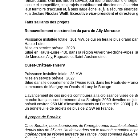
remarquable. Une fois mis en service, par leur production d’énergie
locale et compétitive, ces projets contribueront directement à la réin
leur territoire d’accueil et, à plus large échelle, à la sécurité énergé
», a déclaré
Nicolas Wolff, Executive vice-président et directeur 
Faits saillants des projets
Renouvellement et extension du parc de Ally-Mercœur
Puissance installée totale : 101 MW, ce qui en fera le plus grand pa
Haute-Loire.
Mise en service prévue : 2028
Situé en Haute-Loire (43), dans la région Auvergne-Rhône-Alpes, 
de Mercœur, Ally, Rageade et Saint-Austremoine.
Ouest-Château-Thierry
Puissance installée totale : 23 MW
Mise en service prévue : 2027
Situé dans le département de l’Aisne (02), dans les Hauts-de-France
communes de Marigny en Orxois et Lucy-le-Bocage.
L’avancement de ces projets contribuera à la croissance visée de Bo
marché français, conformément à sa Stratégie 2030 dévoilée en juin
prévoit environ 950 M€ d’investissements en France d’ici 2030[1]. 
un portefeuille de projets de plus de 2 GW en France.
À propos de Boralex
Chez Boralex, nous fournissons de l'énergie renouvelable et aborda
depuis plus de 35 ans. Un des leaders sur le marché canadien et p
indépendant de l'éolien terrestre de France, nous sommes égaleme