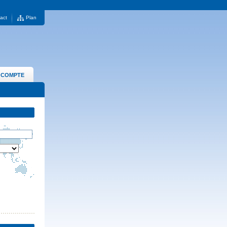
act
Plan
 COMPTE