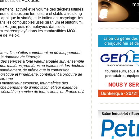
 combustibles MOX usés.
ortement l’activité et le volume des déchets ultimes
nnement sous une forme sûre et stable à très long
applique la stratégie de traitement-recyclage, les
dans les combustibles usés (uranium et plutonium,
 à la Hague, puis réemployées dans des
ium est réemployé dans les combustibles MOX
ne de Melox.
ires afin qu’elles contribuent au développement
 le domaine de l’énergie.
des services à forte valeur ajoutée sur l’ensemble
 des matières premières au traitement des déchets.
 démantèlement, de même que la conversion,
ogistique et l’ingénierie, contribuent à produire de
 carbone.
mettent leur expertise, leur maîtrise des
erche permanente d’innovation et leur exigence
sécurité au service de leurs clients en France et à