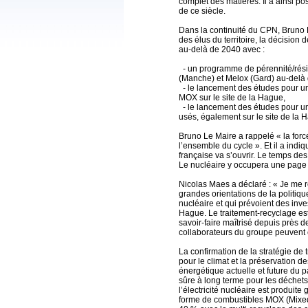
complet des matières. Il a ainsi pos
de ce siècle.
Dans la continuité du CPN, Bruno 
des élus du territoire, la décision 
au-delà de 2040 avec :
- un programme de pérennité/rési
(Manche) et Melox (Gard) au-delà
- le lancement des études pour un
MOX sur le site de la Hague,
- le lancement des études pour un
usés, également sur le site de la 
Bruno Le Maire a rappelé « la forc
l’ensemble du cycle ». Et il a indi
française va s’ouvrir. Le temps de
Le nucléaire y occupera une page 
Nicolas Maes a déclaré : « Je me 
grandes orientations de la politiqu
nucléaire et qui prévoient des inve
Hague. Le traitement-recyclage est
savoir-faire maîtrisé depuis près 
collaborateurs du groupe peuvent êt
La confirmation de la stratégie de
pour le climat et la préservation d
énergétique actuelle et future du p
sûre à long terme pour les déchets
l’électricité nucléaire est produit
forme de combustibles MOX (Mixed 