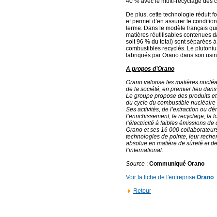
40 % avec le multi-recyclage des
De plus, cette technologie réduit f
et permet d’en assurer le conditio
terme. Dans le modèle français qui 
matières réutilisables contenues 
soit 96 % du total) sont séparées
combustibles recyclés. Le pluton
fabriqués par Orano dans son usi
A propos d’Orano
Orano valorise les matières nucléa
de la société, en premier lieu dans
Le groupe propose des produits et 
du cycle du combustible nucléaire
Ses activités, de l’extraction ou
l’enrichissement, le recyclage, la l
l’électricité à faibles émissions de
Orano et ses 16 000 collaborateurs 
technologies de pointe, leur rech
absolue en matière de sûreté et de 
l’international.
Source
:
Communiqué Orano
Voir la fiche de l'entreprise
Orano
Retour