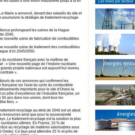
é les bases d’une vision industrielle jusqu’à la fin
Les news par secteur
Le Maire a annoncé, devant des salariés du site et
de poursuivre la stratégie de traitement-recyclage
lience prolongeant les usines de la Hague
 de 2040,
e nouvelle usine de fabrication de combustibles
e nouvelle usine de traitement des combustibles
Hague d’ici 2045/2050.
e du nucléaire français avec la maîtrise de
qué : « Une nouvelle page de l’histoire nucléaire
s grands projets nationaux est aujourd’hui revenu.
centrale ».
réjouis de ces annonces qui confirment les
e française sur l'aval du cycle du combustible
stissements importants pour le site d’Orano la
 un pôle d’excellence de l’industrie française, un
de 50 ans dans nos usines, dont tous les
re fiers. »
 traitement-recyclage au-delà de 2040 est un atout
es ressources ainsi que pour la souveraineté
ays. Le traitement-recyclage est la solution la plus
 nucléaires ultimes. En France, 10 % de
e grâce au recyclage de matières valorisables sous
Oxide). Ce taux peut atteindre 25 % et près de