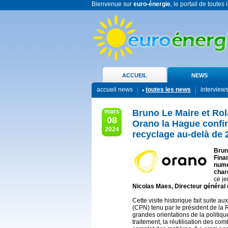
Bienvenue sur
euro-énergie
, le portail de toutes
ACCUEIL
NEWS
accueil news
toutes les news
interview
mars
Bruno Le Maire et Rola
08
Orano la Hague confir
2024
recyclage au-delà de 
Brun
Finan
numé
charg
ce je
Nicolas Maes, Directeur général
Cette visite historique fait suite 
(CPN) tenu par le président de la R
grandes orientations de la politiqu
traitement, la réutilisation des co