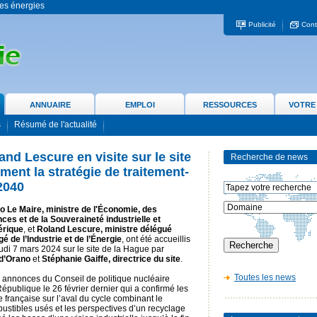
 les énergies
Publicité
Cont
ANNUAIRE
EMPLOI
RESSOURCES
VOTRE
s
Résumé de l'actualité
nd Lescure en visite sur le site
Recherche de news
ment la stratégie de traitement-
2040
o Le Maire, ministre de l'Économie, des
ces et de la Souveraineté industrielle et
rique
, et
Roland Lescure, ministre délégué
é de l’Industrie et de l’Énergie
, ont été accueillis
udi 7 mars 2024 sur le site de la Hague par
 d’Orano
et
Stéphanie Gaiffe, directrice du site
.
Toutes les news
aux annonces du Conseil de politique nucléaire
épublique le 26 février dernier qui a confirmé les
e française sur l’aval du cycle combinant le
mbustibles usés et les perspectives d’un recyclage