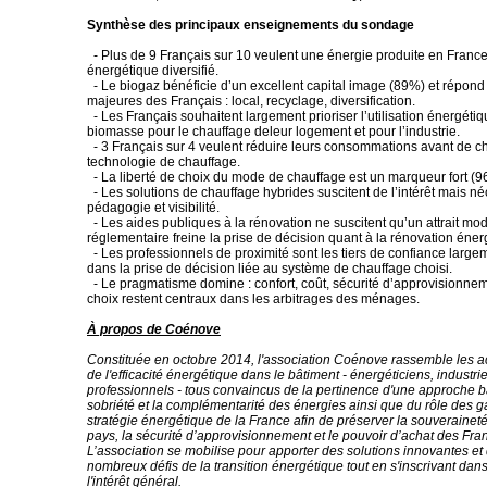
Synthèse des principaux enseignements du sondage
- Plus de 9 Français sur 10 veulent une énergie produite en France
énergétique diversifié.
- Le biogaz bénéficie d’un excellent capital image (89%) et répond
majeures des Français : local, recyclage, diversification.
- Les Français souhaitent largement prioriser l’utilisation énergétiq
biomasse pour le chauffage deleur logement et pour l’industrie.
- 3 Français sur 4 veulent réduire leurs consommations avant de 
technologie de chauffage.
- La liberté de choix du mode de chauffage est un marqueur fort (9
- Les solutions de chauffage hybrides suscitent de l’intérêt mais né
pédagogie et visibilité.
- Les aides publiques à la rénovation ne suscitent qu’un attrait modé
réglementaire freine la prise de décision quant à la rénovation éner
- Les professionnels de proximité sont les tiers de confiance largem
dans la prise de décision liée au système de chauffage choisi.
- Le pragmatisme domine : confort, coût, sécurité d’approvisionneme
choix restent centraux dans les arbitrages des ménages.
À propos de Coénove
Constituée en octobre 2014, l'association Coénove rassemble les a
de l'efficacité énergétique dans le bâtiment - énergéticiens, industrie
professionnels - tous convaincus de la pertinence d'une approche b
sobriété et la complémentarité des énergies ainsi que du rôle des g
stratégie énergétique de la France afin de préserver la souverainet
pays, la sécurité d’approvisionnement et le pouvoir d’achat des Fran
L’association se mobilise pour apporter des solutions innovantes et
nombreux défis de la transition énergétique tout en s'inscrivant dan
l'intérêt général.