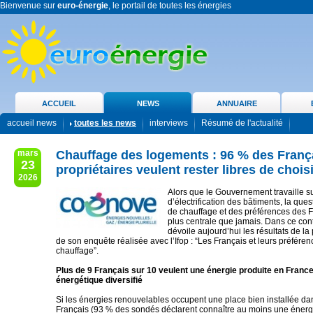
Bienvenue sur
euro-énergie
, le portail de toutes les énergies
ACCUEIL
NEWS
ANNUAIRE
accueil news
toutes les news
interviews
Résumé de l'actualité
mars
Chauffage des logements : 96 % des Franç
23
propriétaires veulent rester libres de choisi
2026
Alors que le Gouvernement travaille s
d’électrification des bâtiments, la que
de chauffage et des préférences des F
plus centrale que jamais. Dans ce con
dévoile aujourd’hui les résultats de la
de son enquête réalisée avec l’Ifop : “Les Français et leurs préfére
chauffage”.
Plus de 9 Français sur 10 veulent une énergie produite en France
énergétique diversifié
Si les énergies renouvelables occupent une place bien installée dan
Français (93 % des sondés déclarent connaître au moins une énerg