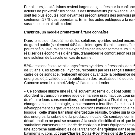
Par ailleurs, les décisions restent largement guidées par la confian
acteurs de proximité : les conseils des installateurs (58 %) et de l’
sont les plus écoutés, loin devant les préconisations des pouvoirs pu
seulement 17 % des répondants. Enfin, les aides publiques à la rén
suscitent qu’un attrait modéré.
L’hybride, un modèle prometteur à faire connaître
Dans le secteur des bâtiments, les solutions hybrides restent enco
du grand public (seulement 44% des interrogés disent les connaîtr
pourtant à plusieurs attentes exprimées par les consommateurs : u
réaliser des économies d’énergie, d’améliorer le confort selon les 
une solution de bascule en cas de panne.
52% des sondés trouvent les systèmes hybrides intéressants, dont
de 35 ans. Ces atouts de l’hybride, reconnus par les Français inter
cadre de ce sondage, renforcent encore davantage la pertinence des
énergies, déjà validée par la publication des résultats de l’étude co
Coénove avec le cabinet Artelys à l’automne dernier.
« Ce sondage illustre une réalité souvent absente du débat public : 
abordent la transition énergétique de manière pragmatique. Leur pri
de réduire leurs consommations, notamment grâce à l’isolation, ava
changement de technologie, sans renoncer à leur liberté de choix. 
développement du gaz vert et des solutions hybrides s’inscrit plein
logique : celle d’une transition énergétique réaliste, fondée sur la 
des énergies, la sobriété et la production locale. Ce sondage confi
décarbonation ne peut se résumer à la seule électrification et que l
souhaitent conserver une liberté de choix pour leurs équipements d
une approche multi-énergies de la transition énergétique dans le s
bâtiments », conclut
Jean-Charles Colas-Roy, Président de Coén