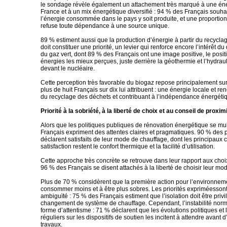
le sondage révèle également un attachement très marqué à une éne
France et à un mix énergétique diversifié : 94 % des Français souha
l’énergie consommée dans le pays y soit produite, et une proportio
refuse toute dépendance à une source unique.
89 % estiment aussi que la production d’énergie à partir du recycl
doit constituer une priorité, un levier qui renforce encore l’intérêt 
du gaz vert, dont 89 % des Français ont une image positive, le posit
énergies les mieux perçues, juste derrière la géothermie et l’hydraul
devant le nucléaire.
Cette perception très favorable du biogaz repose principalement sur
plus de huit Français sur dix lui attribuent : une énergie locale et re
du recyclage des déchets et contribuant à l’indépendance énergétiq
Priorité à la sobriété, à la liberté de choix et au conseil de proxim
Alors que les politiques publiques de rénovation énergétique se mult
Français expriment des attentes claires et pragmatiques. 90 % des p
déclarent satisfaits de leur mode de chauffage, dont les principaux c
satisfaction restent le confort thermique et la facilité d’utilisation.
Cette approche très concrète se retrouve dans leur rapport aux choi
96 % des Français se disent attachés à la liberté de choisir leur mo
Plus de 70 % considèrent que la première action pour l’environnem
consommer moins et à être plus sobres. Les priorités expriméesso
ambiguïté : 75 % des Français estiment que l’isolation doit être privi
changement de système de chauffage. Cependant, l’instabilité norma
forme d’attentisme : 71 % déclarent que les évolutions politiques e
réguliers sur les dispositifs de soutien les incitent à attendre avant
travaux.